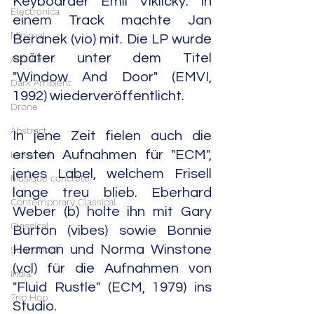
Keyboarder Emil Viklicky. In 
Electronica
einem Track machte Jan 
Minimal
Beranek (vio) mit. Die LP wurde 
später unter dem Titel 
Ambient
"Window And Door" (EMVI, 
Dark Ambient
1992) wiederveröffentlicht.
Drone
Abstract
In jene Zeit fielen auch die 
ersten Aufnahmen für "ECM", 
Industrial
jenes Label, welchem Frisell 
Musique concrète
lange treu blieb. Eberhard 
Contemporary Classical
Weber (b) holte ihn mit Gary 
Classical
Burton (vibes) sowie Bonnie 
Herman und Norma Winstone 
Soundtrack
(vcl) für die Aufnahmen von 
India
"Fluid Rustle" (ECM, 1979) ins 
Trip Hop
Studio.