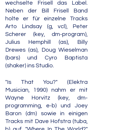
wechselte Frisell das Label. 
Neben der Bill Frisell Band 
holte er für einzelne Tracks 
Arto Lindsay (g, vcl), Peter 
Scherer (key, dm-program), 
Julius Hemphill (as), Billy 
Drewes (as), Doug Wieselman 
(bars) und Cyro Baptista 
(shaker) ins Studio.
"Is That You?" (Elektra 
Musician, 1990) nahm er mit 
Wayne Horvitz (key, dm-
programming, e-b) und Joey 
Baron (dm) sowie in einigen 
Tracks mit Dave Hofstra (tuba, 
b) auf. "Where In The World?" 