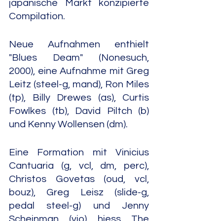
japanische Markt konzipierte 
Compilation.
Neue Aufnahmen enthielt 
"Blues Deam" (Nonesuch, 
2000), eine Aufnahme mit Greg 
Leitz (steel-g, mand), Ron Miles 
(tp), Billy Drewes (as), Curtis 
Fowlkes (tb), David Piltch (b) 
und Kenny Wollensen (dm).
Eine Formation mit Vinicius 
Cantuaria (g, vcl, dm, perc), 
Christos Govetas (oud, vcl, 
bouz), Greg Leisz (slide-g, 
pedal steel-g) und Jenny 
Scheinman (vio) hiess The 