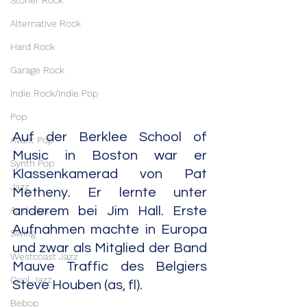
Stoner Rock
Alternative Rock
Hard Rock
Garage Rock
Indie Rock/Indie Pop
Pop
Auf der Berklee School of 
Avant Pop
Music in Boston war er 
Synth Pop
Klassenkamerad von Pat 
Jazz
Metheny. Er lernte unter 
Acid Jazz
anderem bei Jim Hall. Erste 
Aufnahmen machte in Europa 
Swing
und zwar als Mitglied der Band 
Westcoast Jazz
Mauve Traffic des Belgiers 
Cool Jazz
Steve Houben (as, fl).
Bebop