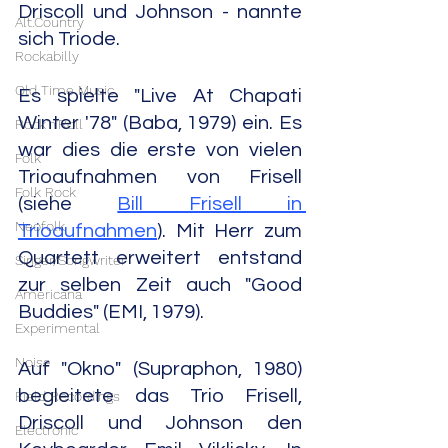
Driscoll und Johnson - nannte 
Alt.Country
sich Triode.
Rockabilly
Old Time Music
Es spielte "Live At Chapati 
Winter '78" (Baba, 1979) ein. Es 
Rock'n'Roll
war dies die erste von vielen 
Folk
Trioaufnahmen von Frisell 
Folk Rock
(siehe 
Bill Frisell in 
Neofolk
Trioaufnahmen
). Mit Herr zum 
Quartett erweitert entstand 
Singer/Songwriter
zur selben Zeit auch "Good 
Americana
Buddies" (EMI, 1979).
Experimental
Noise
Auf "Okno" (Supraphon, 1980) 
begleitete das Trio Frisell, 
Field Recordings
Driscoll und Johnson den 
Electronic