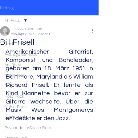
Beitrag
All Posts
musicmakermark
All Posts
15. Apr.
8 Min. Lesezeit
Bill Frisell
Rock
Amerikanischer Gitarrist, 
Avantgarde Rock
Komponist und Bandleader, 
Art Rock
geboren am 18. März 1951 in 
Math Rock
Baltimore, Maryland als William 
Richard Frisell. Er lernte als 
Prog Rock
Kind Klarinette bevor er zur 
Post Rock
Gitarre wechselte. Über die 
Noise Rock
Musik Wes Montgomerys 
Glam Rock
entdeckte er den Jazz.
Psychedelic/Space Rock