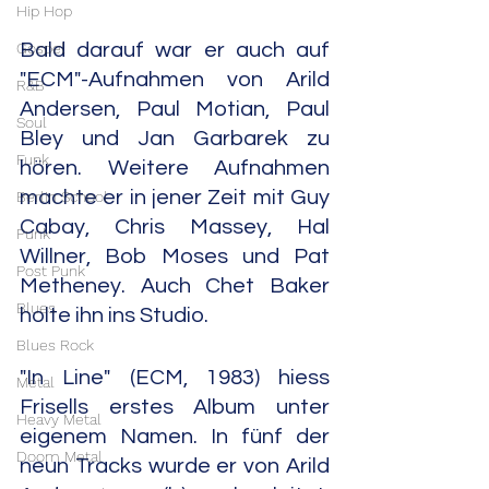
Hip Hop
Gospel
Bald darauf war er auch auf 
"ECM"-Aufnahmen von Arild 
R&B
Andersen, Paul Motian, Paul 
Soul
Bley und Jan Garbarek zu 
Funk
hören. Weitere Aufnahmen 
machte er in jener Zeit mit Guy 
Berlin School
Cabay, Chris Massey, Hal 
Punk
Willner, Bob Moses und Pat 
Post Punk
Metheney. Auch Chet Baker 
Blues
holte ihn ins Studio.
Blues Rock
"In Line" (ECM, 1983) hiess 
Metal
Frisells erstes Album unter 
Heavy Metal
eigenem Namen. In fünf der 
Doom Metal
neun Tracks wurde er von Arild 