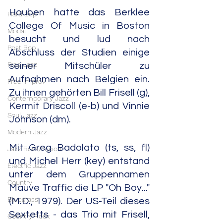
Houben hatte das Berklee 
Hard Bop
College Of Music in Boston 
Modal
besucht und lud nach 
Post Bop
Abschluss der Studien einige 
Free Jazz
seiner Mitschüler zu 
Aufnahmen nach Belgien ein. 
Free Improv
Zu ihnen gehörten Bill Frisell (g), 
Contemporary Jazz
Kermit Driscoll (e-b) und Vinnie 
Soul Jazz
Johnson (dm).
Modern Jazz
Mit Greg Badolato (ts, ss, fl) 
Jazz Rock/Fusion
und Michel Herr (key) entstand 
Electric Jazz
unter dem Gruppennamen 
Country
Mauve Traffic die LP "Oh Boy..." 
Bluegrass
(M.D., 1979). Der US-Teil dieses 
Sextetts - das Trio mit Frisell, 
Country Rock