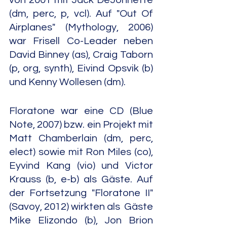
von 2001 mit Jack DeJohnette 
(dm, perc, p, vcl). Auf "Out Of 
Airplanes" (Mythology, 2006) 
war Frisell Co-Leader neben 
David Binney (as), Craig Taborn 
(p, org, synth), Eivind Opsvik (b) 
und Kenny Wollesen (dm).
Floratone war eine CD (Blue 
Note, 2007) bzw. ein Projekt mit 
Matt Chamberlain (dm, perc, 
elect) sowie mit Ron Miles (co), 
Eyvind Kang (vio) und Victor 
Krauss (b, e-b) als Gäste. Auf 
der Fortsetzung "Floratone II" 
(Savoy, 2012) wirkten als  Gäste 
Mike Elizondo (b), Jon Brion 