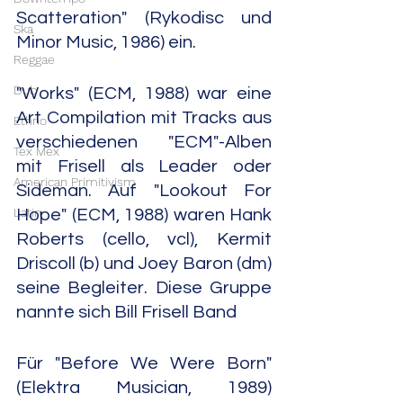
Scatteration" (Rykodisc und 
Ska
Minor Music, 1986) ein.
Reggae
Dub
"Works" (ECM, 1988) war eine 
Art Compilation mit Tracks aus 
Ethno
verschiedenen "ECM"-Alben 
Tex Mex
mit Frisell als Leader oder 
American Primitivism
Sideman. Auf "Lookout For 
Latin
Hope" (ECM, 1988) waren Hank 
Roberts (cello, vcl), Kermit 
Driscoll (b) und Joey Baron (dm) 
seine Begleiter. Diese Gruppe 
nannte sich Bill Frisell Band
Für "Before We Were Born" 
(Elektra Musician, 1989) 