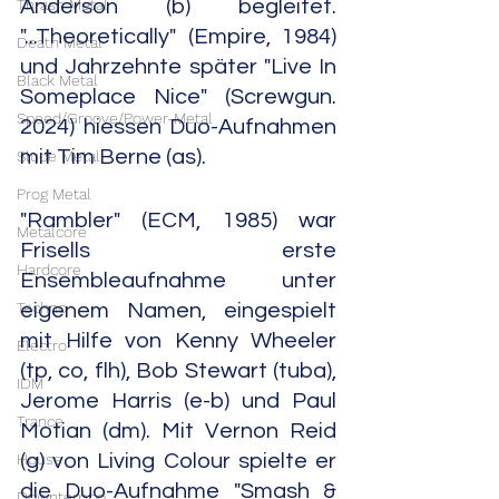
Thrash Metal
Anderson (b) begleitet. 
"...Theoretically" (Empire, 1984) 
Death Metal
und Jahrzehnte später "Live In 
Black Metal
Someplace Nice" (Screwgun. 
Speed/Groove/Power-Metal
2024) hiessen Duo-Aufnahmen 
mit Tim Berne (as).
Slude Metal
Prog Metal
"Rambler" (ECM, 1985) war 
Metalcore
Frisells erste 
Hardcore
Ensembleaufnahme unter 
Techno
eigenem Namen, eingespielt 
mit Hilfe von Kenny Wheeler 
Electro
(tp, co, flh), Bob Stewart (tuba), 
IDM
Jerome Harris (e-b) und Paul 
Trance
Motian (dm). Mit Vernon Reid 
House
(g) von Living Colour spielte er 
die Duo-Aufnahme "Smash & 
Downtempo