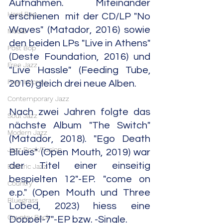
Aufnahmen. Miteinander 
Hard Bop
erschienen  mit der CD/LP "No 
Waves" (Matador, 2016) sowie 
Modal
den beiden LPs "Live in Athens" 
Post Bop
(Deste Foundation, 2016) und 
Free Jazz
"Live Hassle" (Feeding Tube, 
Free Improv
2016) gleich drei neue Alben.
Contemporary Jazz
Nach zwei Jahren folgte das 
Soul Jazz
nächste Album "The Switch" 
Modern Jazz
(Matador, 2018). "Ego Death 
Jazz Rock/Fusion
Blues" (Open Mouth, 2019) war 
der Titel einer einseitig 
Electric Jazz
bespielten 12"-EP. "come on 
Country
e.p." (Open Mouth und Three 
Bluegrass
Lobed, 2023) hiess eine 
Country Rock
Doppel-7"-EP bzw. -Single.