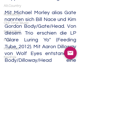
Alt.Country
Mit Michael Morley alias Gate 
Rockabilly
nannten sich Bill Nace und Kim 
Old Time Music
Gordon Body/Gate/Head. Von 
Rock'n'Roll
diesem Trio erschien die LP 
"Glare Luring Yo" (Feeding 
Folk
Tube, 2012). Mit Aaron Dilloway 
Folk Rock
von Wolf Eyes entstand als 
Neofolk
Body/Dilloway/Head eine 
Singer/Songwriter
gleichnamige LP (Three Lobed, 
2021).              02/26
Americana
Experimental
Experimental
Noise Rock
Noise
Field Recordings
Electronic