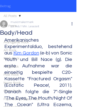
Beitrag
All Posts
musicmakermark
All Posts
23. Feb.
1 Min. Lesezeit
Body/Head
Rock
Amerikanisches 
Avantgarde Rock
Experimentalduo, bestehend 
Art Rock
aus 
Kim Gordon
 (e-b) von Sonic 
Math Rock
Youth und Bill Nace (g). Die 
erste Aufnahme war die 
Prog Rock
einseitig bespielte C20-
Post Rock
Kassette "Fractured Orgasm" 
Noise Rock
(Ecstatic Peace!, 2011). 
Glam Rock
Danach folgte die 7"-Single 
"The Eyes, The Mouth/Night Of 
Psychedelic/Space Rock
The Ocean" (Ultra Eczema, 