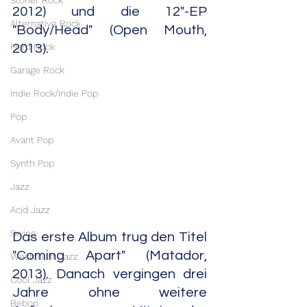
Stoner Rock
2012) und die 12"-EP 
Alternative Rock
"Body/Head" (Open Mouth, 
Hard Rock
2013).
Garage Rock
Indie Rock/Indie Pop
Pop
Avant Pop
Synth Pop
Jazz
Acid Jazz
Swing
Das erste Album trug den Titel 
"Coming Apart" (Matador, 
Westcoast Jazz
2013). Danach vergingen drei 
Cool Jazz
Jahre ohne weitere 
Bebop