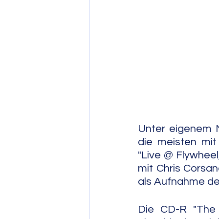
Post Bop
Fre
Soul Jazz
Unter eigenem 
die meisten mit
"Live @ Flywhee
mit Chris Corsano
als Aufnahme des
Die CD-R "The 