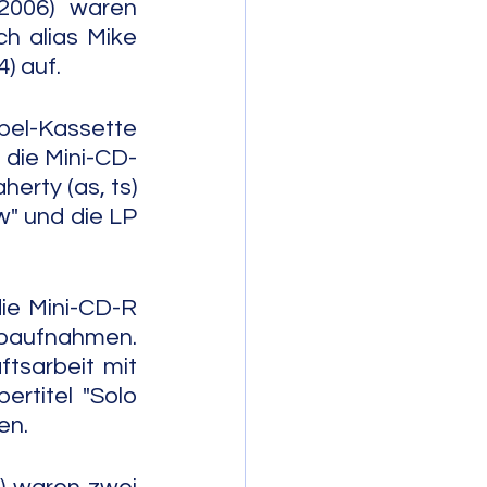
2006) waren 
 alias Mike 
) auf.
pel-Kassette 
 die Mini-CD-
erty (as, ts) 
" und die LP 
ie Mini-CD-R 
loaufnahmen. 
tsarbeit mit 
rtitel "Solo 
en.