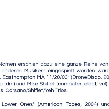
e Jazz
Free Improv
Conte
Namen erschien dazu eine ganze Reihe von
 anderen Musikern eingespielt worden ware
l, Easthampton MA 11/20/03" (DroneDisco, 20
 (dm) und Mike Shiflet (computer, elect, vcl) 
  Corsano/Shiflet/Yeh Trios. 
Lower Ones" (American Tapes, 2004) und 