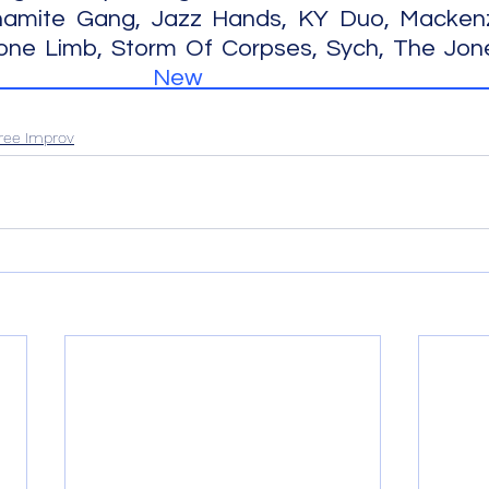
namite Gang, Jazz Hands, KY Duo, Mackenz
 New Monume
ree Improv