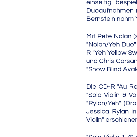
einseitig bespi
Duoaufnahmen mi
Bernstein nahm Y
Mit Pete Nolan (
"Nolan/Yeh Duo" 
R "Yeh Yellow Swan
und Chris Corsan
"Snow Blind Aval
Die CD-R "Au Rev
"Solo Violin & V
"Rylan/Yeh" (Dro
Jessica Rylan i
Violin" erschien