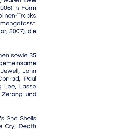
) waren zwei 
006) in Form 
linen-Tracks 
mmengefasst. 
r, 2007), die 
men sowie 35 
r gemeinsame 
ewell, John 
onrad, Paul 
g Lee, Lasse 
 Zerang und 
s She Shells 
e Cry, Death 