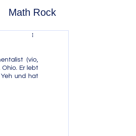
Math Rock
 Rock
ernative Rock
talist (vio, 
Ohio. Er lebt 
Yeh und hat 
 Pop
Pop
Swing
 Bop
Modal