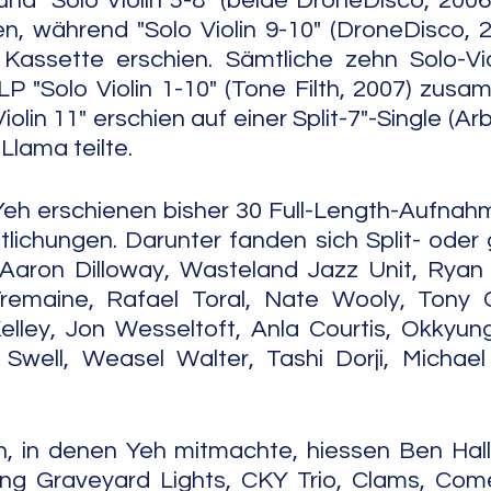
 und "Solo Violin 5-8" (beide DroneDisco, 2006
, während "Solo Violin 9-10" (DroneDisco, 2
 Kassette erschien. Sämtliche zehn Solo-Vio
P "Solo Violin 1-10" (Tone Filth, 2007) zusa
olin 11" erschien auf einer Split-7"-Single (Arbo
Llama teilte. 
Yeh erschienen bisher 30 Full-Length-Aufnah
tlichungen. Darunter fanden sich Split- ode
aron Dilloway, Wasteland Jazz Unit, Ryan J
remaine, Rafael Toral, Nate Wooly, Tony C
elley, Jon Wesseltoft, Anla Courtis, Okkyun
Swell, Weasel Walter, Tashi Dorji, Michael
, in denen Yeh mitmachte, hiessen Ben Hall'
ning Graveyard Lights, CKY Trio, Clams, Com