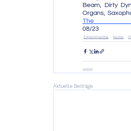
Beam, Dirty Dy
The
08/23
Experimental
Noise
F
Aktuelle Beiträge