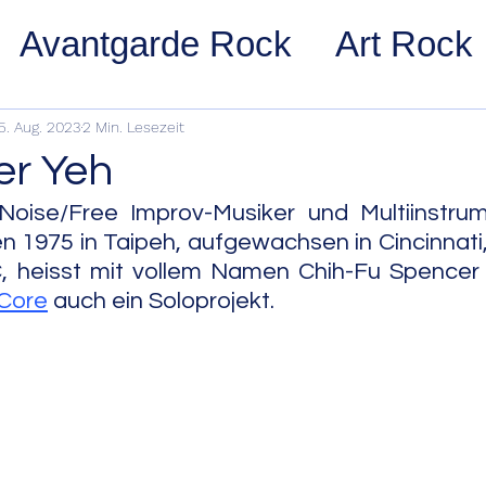
Avantgarde Rock
Art Rock
ost Rock
Noise Rock
Glam
5. Aug. 2023
2 Min. Lesezeit
er Yeh
pace Rock
Stoner Rock
Alt
oise/Free Improv-Musiker und Multiinstrumen
en 1975 in Taipeh, aufgewachsen in Cincinnati, 
C, heisst mit vollem Namen Chih-Fu Spencer 
arage Rock
Indie Rock/Indie
 Core
 auch ein Soloprojekt. 
nth Pop
Jazz
Acid Jazz
z
Cool Jazz
Bebop
Hard