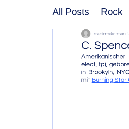
All Posts
Rock
Prog Rock
P
musicmakermark
1
C. Spenc
Psychedelic/S
Amerikanischer N
elect, tp), gebor
in Brookyln, NY
Hard Rock
G
mit 
Burning Star
Avant Pop
Sy
Westcoast Jaz