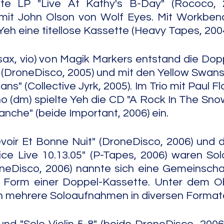
elte LP "Live At Kathy's B-Day" (Rococo, 
t John Olson von Wolf Eyes. Mit Workbench
eh eine titellose Kassette (Heavy Tapes, 2004
sax, vio) von Magik Markers entstand die Dop
(DroneDisco, 2005) und mit den Yellow Swans
s" (Collective Jyrk, 2005). Im Trio mit Paul Flah
o (dm) spielte Yeh die CD "A Rock In The Snow
anche" (beide Important, 2006) ein.
oir Et Bonne Nuit" (DroneDisco, 2006) und d
oice Live 10.13.05" (P-Tapes, 2006) waren So
neDisco, 2006) nannte sich eine Gemeinschaf
n Form einer Doppel-Kassette. Unter dem Obe
en mehrere Soloaufnahmen in diversen Format