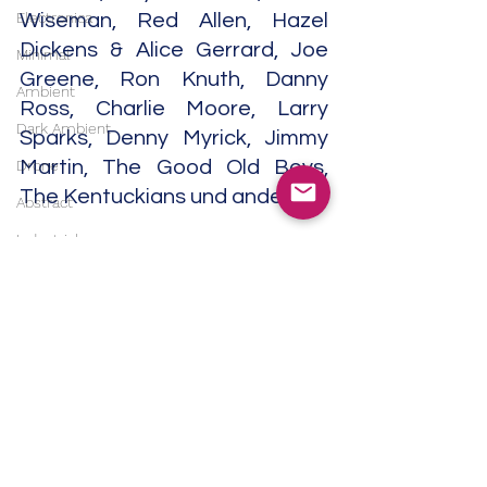
Electronica
Wiseman, Red Allen, Hazel 
Dickens & Alice Gerrard, Joe 
Minimal
Greene, Ron Knuth, Danny 
Ambient
Ross, Charlie Moore, Larry 
Dark Ambient
Sparks, Denny Myrick, Jimmy 
Drone
Martin, The Good Old Boys, 
The Kentuckians und andere.
Abstract
Industrial
1984 kehrte er in seine Heimat 
Musique concrète
Florida zurück und war nur 
Contemporary Classical
noch selten auf der Bühne 
oder im Studio tätig. Chubby 
Classical
Wise starb am 6. January 1996 
Soundtrack
im Alter von 80 Jahren in Bowie, 
India
Maryland.                                                             
Trip Hop
   11/24