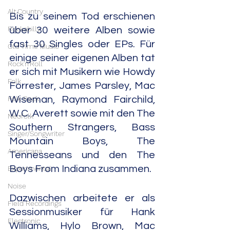
Alt.Country
Bis zu seinem Tod erschienen 
Rockabilly
über 30 weitere Alben sowie 
fast 30 Singles oder EPs. Für 
Old Time Music
einige seiner eigenen Alben tat 
Rock'n'Roll
er sich mit Musikern wie Howdy 
Folk
Forrester, James Parsley, Mac 
Folk Rock
Wiseman, Raymond Fairchild, 
W.C. Averett sowie mit den The 
Neofolk
Southern Strangers, Bass 
Singer/Songwriter
Mountain Boys, The 
Americana
Tennesseans und den The 
Boys From Indiana zusammen.
Experimental
Noise
Dazwischen arbeitete er als 
Field Recordings
Sessionmusiker für Hank 
Electronic
Williams, Hylo Brown, Mac 