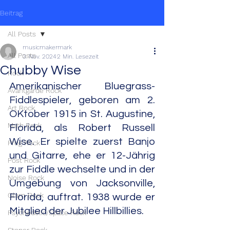
Beitrag
All Posts
musicmakermark
All Posts
3. Nov. 2024
2 Min. Lesezeit
Chubby Wise
Rock
Amerikanischer Bluegrass-
Avantgarde Rock
Fiddlespieler, geboren am 2. 
Art Rock
OKtober 1915 in St. Augustine, 
Math Rock
Florida, als Robert Russell 
Wise. Er spielte zuerst Banjo 
Prog Rock
und Gitarre, ehe er 12-Jährig 
Post Rock
zur Fiddle wechselte und in der 
Noise Rock
Umgebung von Jacksonville, 
Glam Rock
Florida, auftrat. 1938 wurde er 
Mitglied der Jubilee Hillbillies.
Psychedelic/Space Rock