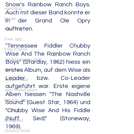
Snow's Rainbow Ranch Boys. 
Hard Bop
Auch mit dieser Band konnte er 
Modal
in der Grand Ole Opry 
auftreten.
Post Bop
Free Jazz
"Tennessee Fiddler Chubby 
Free Improv
Wise And The Rainbow Ranch 
Contemporary Jazz
Boys" (Starday, 1962) hiess ein 
Soul Jazz
erstes Album, auf dem Wise als 
Leader bzw. Co-Leader 
Modern Jazz
aufgeführt war. Erste eigene 
Jazz Rock/Fusion
Alben hiessen "The Nashville 
Electric Jazz
Sound" (Guest Star, 1964) und 
"Chubby Wise And His Fiddle 
Country
(Nuff Sed)" (Stoneway, 
Bluegrass
1969).                 
Country Rock