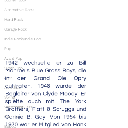
Stoner Rock
Alternative Rock
Hard Rock
Garage Rock
Indie Rock/Indie Pop
Pop
Avant Pop
1942 wechselte er zu Bill 
Synth Pop
Monroe's Blue Grass Boys, die 
Jazz
in der Grand Ole Opry 
auftraten. 1948 wurde der 
Acid Jazz
Begleiter von Clyde Moody. Er 
Swing
spielte auch mit The York 
Westcoast Jazz
Brothers, Flatt & Scruggs und 
Connie B. Gay. Von 1954 bis 
Cool Jazz
1970 war er Mitglied von Hank 
Bebop