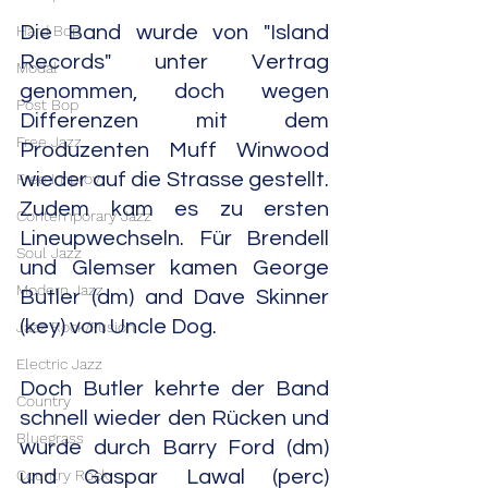
Hard Bop
Die Band wurde von "Island 
Records" unter Vertrag 
Modal
genommen, doch wegen 
Post Bop
Differenzen mit dem 
Free Jazz
Produzenten Muff Winwood 
wieder auf die Strasse gestellt. 
Free Improv
Zudem kam es zu ersten 
Contemporary Jazz
Lineupwechseln. Für Brendell 
Soul Jazz
und Glemser kamen George 
Modern Jazz
Butler (dm) and Dave Skinner 
(key) von Uncle Dog.
Jazz Rock/Fusion
Electric Jazz
Doch Butler kehrte der Band 
Country
schnell wieder den Rücken und 
Bluegrass
wurde durch Barry Ford (dm) 
Country Rock
und Gaspar Lawal (perc) 