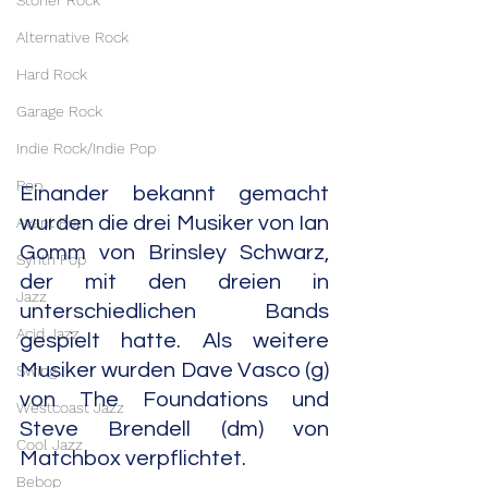
Stoner Rock
Alternative Rock
Hard Rock
Garage Rock
Indie Rock/Indie Pop
Pop
Einander bekannt gemacht 
wurden die drei Musiker von Ian 
Avant Pop
Gomm von Brinsley Schwarz, 
Synth Pop
der mit den dreien in 
Jazz
unterschiedlichen Bands 
Acid Jazz
gespielt hatte. Als weitere 
Musiker wurden Dave Vasco (g) 
Swing
von The Foundations und 
Westcoast Jazz
Steve Brendell (dm) von 
Cool Jazz
Matchbox verpflichtet.
Bebop