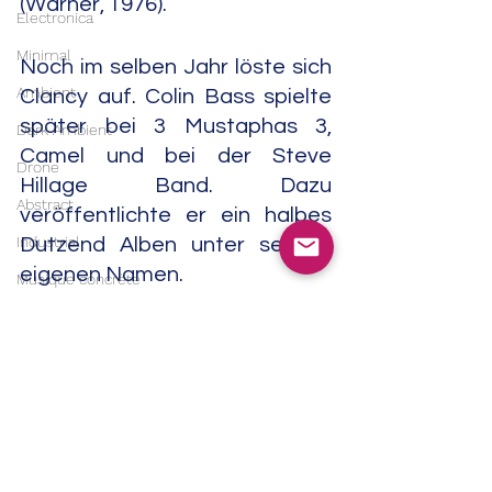
(Warner, 1976).
Electronica
Minimal
Noch im selben Jahr löste sich 
Ambient
Clancy auf. Colin Bass spielte 
später bei 3 Mustaphas 3, 
Dark Ambient
Camel und bei der Steve 
Drone
Hillage Band. Dazu 
Abstract
veröffentlichte er ein halbes 
Industrial
Dutzend Alben unter seinem 
eigenen Namen. 
Musique concrète
Contemporary Classical
David Skinner spielte später 
Classical
bei Rox Music, Bryan Ferry und 
801 von Roxy Music-Mitglied 
Soundtrack
Phil Manzanera. Gaspar Lawal 
India
war Mitglied des Ginger Baker 
Trip Hop
Drum Choirs.                                                                                                         