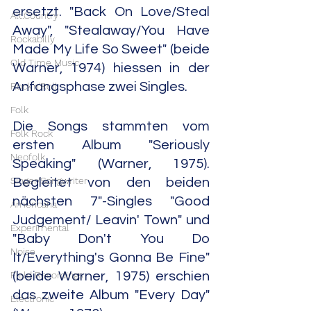
ersetzt. "Back On Love/Steal 
Alt.Country
Away", "Stealaway/You Have 
Rockabilly
Made My Life So Sweet" (beide 
Old Time Music
Warner, 1974) hiessen in der 
Anfangsphase zwei Singles.
Rock'n'Roll
Folk
Die Songs stammten vom 
Folk Rock
ersten Album "Seriously 
Neofolk
Speaking" (Warner, 1975). 
Singer/Songwriter
Begleitet von den beiden 
nächsten 7"-Singles "Good 
Americana
Judgement/ Leavin' Town" und 
Experimental
"Baby Don't You Do 
Noise
It/Everything's Gonna Be Fine" 
Field Recordings
(beide Warner, 1975) erschien 
das zweite Album "Every Day" 
Electronic