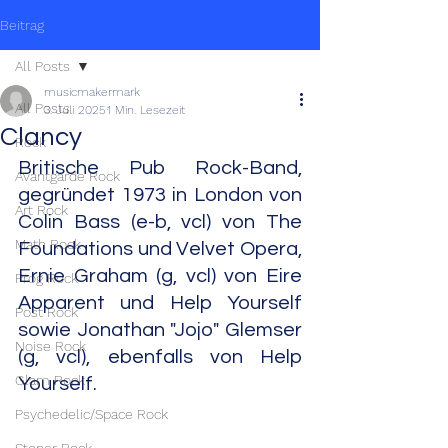
Beitrag
All Posts
musicmakermark
All Posts
3. Juli 2025
1 Min. Lesezeit
Clancy
Rock
Britische Pub Rock-Band, 
Avantgarde Rock
gegründet 1973 in London von 
Art Rock
Colin Bass (e-b, vcl) von The 
Math Rock
Foundations und Velvet Opera, 
Ernie Graham (g, vcl) von Eire 
Prog Rock
Apparent und Help Yourself 
Post Rock
sowie Jonathan "Jojo" Glemser 
Noise Rock
(g, vcl), ebenfalls von Help 
Glam Rock
Yourself.
Psychedelic/Space Rock