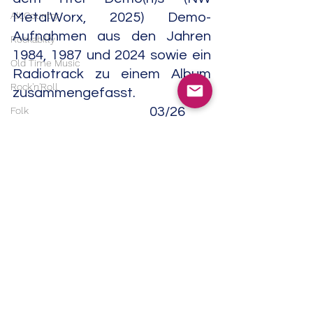
Alt.Country
MetalWorx, 2025) Demo-
Aufnahmen aus den Jahren 
Rockabilly
1984, 1987 und 2024 sowie ein 
Old Time Music
Radiotrack zu einem Album 
Rock'n'Roll
zusammengefasst.                            
Folk
                                                 03/26
Metal
Folk Rock
Heavy Metal
Neofolk
Thrash Metal
Singer/Songwriter
Americana
Experimental
Noise
Alle ansehen
Aktuelle Beiträge
Field Recordings
Electronic