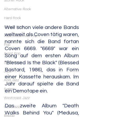
Stoner Rock
Alternative Rock
Hard Rock
Garage Rock
Weil schon viele andere Bands 
weltweit als Coven tätig waren, 
Indie Rock/Indie Pop
nannte sich die Band fortan 
Pop
Coven 6669. "6669" war ein 
Avant Pop
Song auf dem ersten Album 
Synth Pop
"Blessed Is the Black" (Blessed 
Bastard, 1986), das in Form 
Jazz
einer Kassette herauskam. Im 
Acid Jazz
Jahr darauf spielte die Band 
Swing
ein Demotape ein.
Westcoast Jazz
Das zweite Album "Death 
Cool Jazz
Walks Behind You" (Medusa, 
Bebop