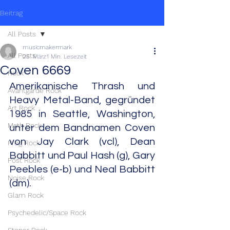
Beitrag
All Posts
musicmakermark
All Posts
25. März
1 Min. Lesezeit
Coven 6669
Rock
Amerikanische Thrash und 
Avantgarde Rock
Heavy Metal-Band, gegründet 
Art Rock
1985 in Seattle, Washington, 
Math Rock
unter dem Bandnamen Coven 
von Jay Clark (vcl), Dean 
Prog Rock
Babbitt und Paul Hash (g), Gary 
Post Rock
Peebles (e-b) und Neal Babbitt 
Noise Rock
(dm).
Glam Rock
Psychedelic/Space Rock