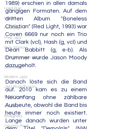
1989) erschien in allen damals 
Hard Bop
gängigen Formaten. Auf dem 
Modal
dritten Album "Boneless 
Christian" (Red Light, 1993) war 
Post Bop
Coven 6669 nur noch ein Trio 
Free Jazz
mit Clark (vcl), Hash (g, vcl) und 
Free Improv
Dean Babbitt (g, e-b). Als 
Contemporary Jazz
Drummer wurde Jason Moody 
dazugeholt.
Soul Jazz
Modern Jazz
Danach löste sich die Band 
Jazz Rock/Fusion
auf. 2010 kam es zu einem 
Electric Jazz
Neuanfang ohne zählbare 
Ausbeute, obwohl die Band bis 
Country
heute immer noch existiert. 
Bluegrass
Lange danach wurden unter 
Country Rock
dem Titel "Demo(n)s" (NW 