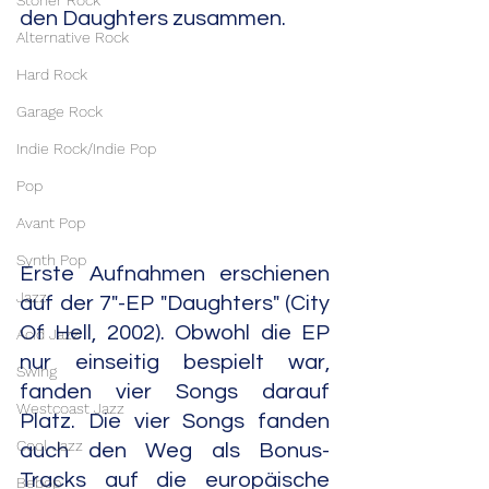
Stoner Rock
den Daughters zusammen.
Alternative Rock
Hard Rock
Garage Rock
Indie Rock/Indie Pop
Pop
Avant Pop
Synth Pop
Erste Aufnahmen erschienen 
Jazz
auf der 7"-EP "Daughters" (City 
Of Hell, 2002). Obwohl die EP 
Acid Jazz
nur einseitig bespielt war, 
Swing
fanden vier Songs darauf 
Westcoast Jazz
Platz. Die vier Songs fanden 
Cool Jazz
auch den Weg als Bonus-
Tracks auf die europäische 
Bebop