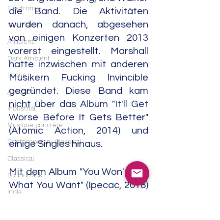
Electronica
die Band. Die Aktivitäten 
wurden danach, abgesehen 
Minimal
von einigen Konzerten 2013 
Ambient
vorerst eingestellt. Marshall 
Dark Ambient
hatte inzwischen mit anderen 
Drone
Musikern Fucking Invincible 
gegründet. Diese Band kam 
Abstract
nicht über das Album "It'll Get 
Industrial
Worse Before It Gets Better" 
Musique concrète
(Atomic Action, 2014) und 
Contemporary Classical
einige Singles hinaus.
Classical
Mit dem Album "You Won't Get 
Soundtrack
What You Want" (Ipecac, 2018) 
India
meldete sich die Band in der 
Trip Hop
gewohnten Besetzung 