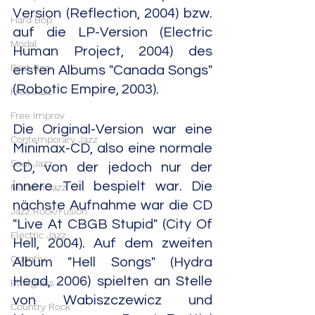
Version (Reflection, 2004) bzw. 
Hard Bop
auf die LP-Version (Electric 
Modal
Human Project, 2004) des 
Post Bop
ersten Albums "Canada Songs" 
(Robotic Empire, 2003).
Free Jazz
Free Improv
Die Original-Version war eine 
Contemporary Jazz
Minimax-CD, also eine normale 
Soul Jazz
CD, von der jedoch nur der 
innere Teil bespielt war. Die 
Modern Jazz
nächste Aufnahme war die CD 
Jazz Rock/Fusion
"Live At CBGB Stupid" (City Of 
Electric Jazz
Hell, 2004). Auf dem zweiten 
Country
Album "Hell Songs" (Hydra 
Head, 2006) spielten an Stelle 
Bluegrass
von Wabiszczewicz und 
Country Rock