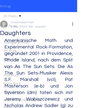
Beitrag
All Posts
musicmakermark
All Posts
2. Mai 2024
2 Min. Lesezeit
Daughters
Rock
Amerikanische Math und 
Avantgarde Rock
Experimental Rock-Formation, 
Art Rock
gegründet 2001 in Providence, 
Math Rock
Rhode Island, nach dem Split 
von As The Sun Sets. Die As 
Prog Rock
The Sun Sets-Musiker Alexis 
Post Rock
S.F. Marshall (vcl), Pat 
Noise Rock
Masterson (e-b) und Jon 
Glam Rock
Syverson (dm) taten sich mit 
Jeremy Wabiszczewicz und 
Psychedelic/Space Rock
Nicholas Andrew Sadler (g) zu 