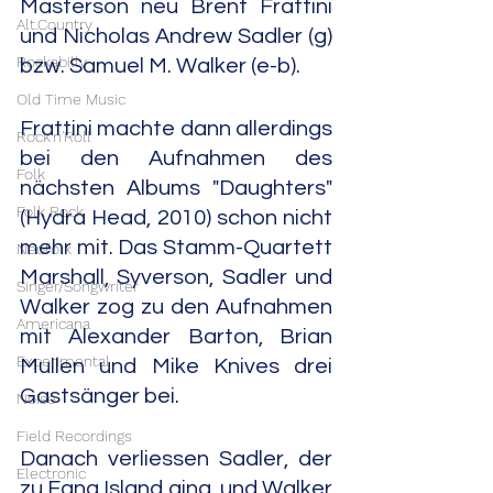
Masterson neu Brent Frattini 
Alt.Country
und 
Nicholas Andrew Sadler 
(g) 
Rockabilly
bzw. Samuel M. Walker (e-b).  
Old Time Music
Frattini machte dann allerdings 
Rock'n'Roll
bei den Aufnahmen des 
Folk
nächsten Albums "Daughters" 
Folk Rock
(Hydra Head, 2010) schon nicht 
mehr mit. Das Stamm-Quartett 
Neofolk
Marshall, Syverson, Sadler und 
Singer/Songwriter
Walker zog zu den Aufnahmen 
Americana
mit Alexander Barton, Brian 
Experimental
Mullen und Mike Knives drei 
Gastsänger bei.
Noise
Field Recordings
Danach verliessen Sadler, der 
Electronic
zu Fang Island ging, und Walker 