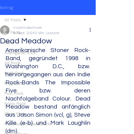
Beitrag
All Posts
musicmakermark
All Posts
8. Sept. 2024
2 Min. Lesezeit
Dead Meadow
Rock
Amerikanische Stoner Rock-
Avantgarde Rock
Band, gegründet 1998 in 
Art Rock
Washington D.C., bzw. 
Math Rock
hervorgegangen aus den Indie 
Rock-Bands The Impossible 
Prog Rock
Five bzw. deren 
Post Rock
Nachfolgeband Colour. Dead 
Noise Rock
Meadow bestand anfänglich 
Glam Rock
aus Jason Simon (vcl, g), Steve 
Kille (e-b) und Mark Laughlin 
Psychedelic/Space Rock
(dm).