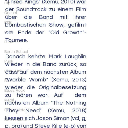
"Three Kings" (Xemu, 2010) war 
Hip Hop
der Soundtrack zu einem Film 
Gospel
über die Band mit ihrer 
R&B
bombastischen Show, gefilmt 
Soul
am Ende der "Old Growth"-
Tournee.
Funk
Berlin School
Danach kehrte Mark Laughlin 
Punk
wieder in die Band zurück, so 
Post Punk
dass auf dem nächsten Album 
"Warble Womb" (Xemu, 2013) 
Blues
wieder die Originalbesetzung 
Blues Rock
zu hören war. Auf  dem 
Metal
nächsten Album "The Nothing 
Heavy Metal
They Need" (Xemu, 2018) 
liessen sich Jason Simon (vcl, g, 
Doom Metal
p, org) und Steve Kille (e-b) von 