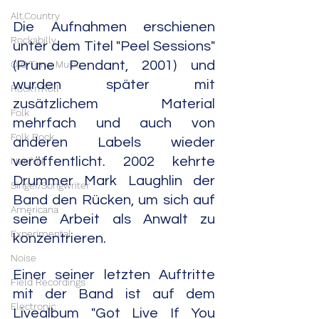
Alt.Country
Die Aufnahmen erschienen 
Rockabilly
unter dem Titel "Peel Sessions" 
Old Time Music
(Prune Pendant, 2001) und 
wurden später mit 
Rock'n'Roll
zusätzlichem Material 
Folk
mehrfach und auch von 
Folk Rock
anderen Labels wieder 
veröffentlicht. 2002 kehrte 
Neofolk
Drummer Mark Laughlin der 
Singer/Songwriter
Band den Rücken, um sich auf 
Americana
seine Arbeit als Anwalt zu 
Experimental
konzentrieren. 
Noise
Einer seiner letzten Auftritte 
Field Recordings
mit der Band ist auf dem 
Electronic
Livealbum "Got Live If You 