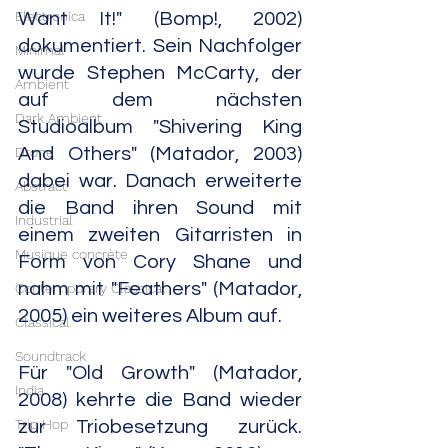
Electronica
Want It!" (Bomp!, 2002) 
dokumentiert. Sein Nachfolger 
Minimal
wurde Stephen McCarty, der 
Ambient
auf dem nächsten 
Dark Ambient
Studioalbum "Shivering King 
Drone
And Others" (Matador, 2003) 
dabei war. Danach erweiterte 
Abstract
die Band ihren Sound mit 
Industrial
einem zweiten Gitarristen in 
Musique concrète
Form von Cory Shane und 
nahm mit "Feathers" (Matador, 
Contemporary Classical
2005) ein weiteres Album auf.
Classical
Soundtrack
Für "Old Growth" (Matador, 
India
2008) kehrte die Band wieder 
Trip Hop
zur Triobesetzung zurück. 