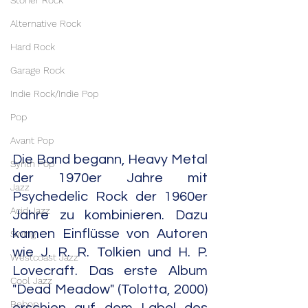
Stoner Rock
Alternative Rock
Hard Rock
Garage Rock
Indie Rock/Indie Pop
Pop
Avant Pop
Die Band begann, Heavy Metal 
Synth Pop
der 1970er Jahre mit 
Jazz
Psychedelic Rock der 1960er 
Acid Jazz
Jahre zu kombinieren. Dazu 
kamen Einflüsse von Autoren 
Swing
wie J. R. R. Tolkien und H. P. 
Westcoast Jazz
Lovecraft. Das erste Album 
Cool Jazz
"Dead Meadow" (Tolotta, 2000) 
Bebop