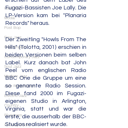
erschien auf dem Label des 
Fugazi-Bassisten Joe Lally. Die 
Hard Bop
LP-Version kam bei "Planaria 
Modal
Records" heraus.
Post Bop
Free Jazz
Der Zweitling "Howls From The 
Hills" (Tolotta, 2001) erschien in 
Free Improv
beiden Versionen beim selben 
Contemporary Jazz
Label. Kurz danach bat John 
Soul Jazz
Peel vom englischen Radio 
Modern Jazz
BBC One die Gruppe um eine 
so genannte Radio Session. 
Jazz Rock/Fusion
Diese fand 2000 im Fugazi-
Electric Jazz
eigenen Studio in Arlington, 
Country
Virginia, statt und war die 
Bluegrass
erste, die ausserhalb der BBC-
Studios realisiert wurde. 
Country Rock