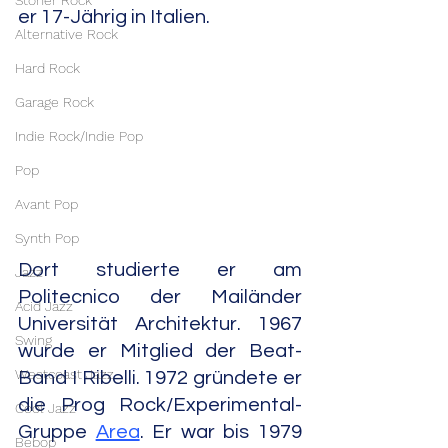
Stoner Rock
er 17-Jährig in Italien.
Alternative Rock
Hard Rock
Garage Rock
Indie Rock/Indie Pop
Pop
Avant Pop
Synth Pop
Dort studierte er am 
Jazz
Politecnico der Mailänder 
Acid Jazz
Universität Architektur. 1967 
Swing
wurde er Mitglied der Beat-
Westcoast Jazz
Band I Ribelli. 1972 gründete er 
die Prog Rock/Experimental-
Cool Jazz
Gruppe 
Area
. Er war bis 1979 
Bebop