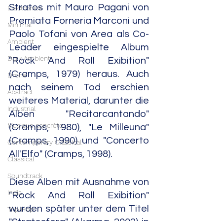
Stratos mit Mauro Pagani von 
Electronica
Premiata Forneria Marconi und 
Minimal
Paolo Tofani von Area als Co-
Ambient
Leader eingespielte Album 
Dark Ambient
"Rock And Roll Exibition" 
(Cramps, 1979) heraus. Auch 
Drone
nach seinem Tod erschien 
Abstract
weiteres Material, darunter die 
Industrial
Alben  "Recitarcantando" 
Musique concrète
(Cramps, 1980), "Le Milleuna" 
(Cramps, 1990) und "Concerto 
Contemporary Classical
All'Elfo" (Cramps, 1998).
Classical
Soundtrack
Diese Alben mit Ausnahme von 
India
"Rock And Roll Exibition" 
wurden später unter dem Titel 
Trip Hop