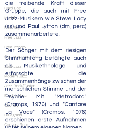
die treibende Kraft dieser 
Hard Bop
Gruppe, die auch mit Free 
Modal
Jazz-Musikern wie Steve Lacy 
(ss) und Paul Lytton (dm, perc) 
Post Bop
zusammenarbeitete.
Free Jazz
Free Improv
Der Sänger mit dem riesigen 
Contemporary Jazz
Stimmumfang betätigte auch 
als Musikethnologe und 
Soul Jazz
erforschte die 
Modern Jazz
Zusammenhänge zwischen der 
Jazz Rock/Fusion
menschlichen Stimme und der 
Electric Jazz
Psyche. Mit "Metrodora" 
(Cramps, 1976) und "Cantare 
Country
La Voce" (Cramps, 1978) 
Bluegrass
erschienen erste Aufnahmen 
Country Rock
unter seinem eigenen Namen.