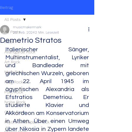
Beitrag
All Posts
musicmakermark
All Posts
20. Feb. 2024
2 Min. Lesezeit
Demetrio Stratos
Rock
Italienischer Sänger, 
Avantgarde Rock
Multiinstrumentalist, Lyriker 
Art Rock
und Bandleader mit 
Math Rock
griechischen Wurzeln, geboren 
am 22. April 1945 im 
Prog Rock
ägyptischen Alexandria als 
Post Rock
Efstratios Demetriou. Er 
Noise Rock
studierte Klavier und 
Glam Rock
Akkordeon am Konservatorium 
in Athen. Über einen Umweg 
Psychedelic/Space Rock
über Nikosia in Zypern landete 