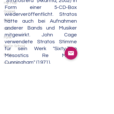
"Stratosfera" (Akarma, 2002) in 
Hip Hop
Form einer 5-CD-Box 
Gospel
wiederveröffentlicht. Stratos 
R&B
hatte auch bei Aufnahmen 
anderer Bands und Musiker 
Soul
mitgewirkt. John Cage 
Funk
verwendete Stratos Stimme 
Berlin School
für sein Werk "Sixty-Two 
Punk
Mesostics Re Merce 
Cunningham" (1971).
Post Punk
Blues
Er arbeitete zudem mit Bands 
Blues Rock
oder Künstlern wie Mogol, 
Metal
Lucio Battisti, Gianni Sassi, 
Gianni Emilio Simonetti, Juan 
Heavy Metal
Hidalgo, Walter Marchetti, Tran 
Doom Metal
Quang Hai, Merce Cunningham, 