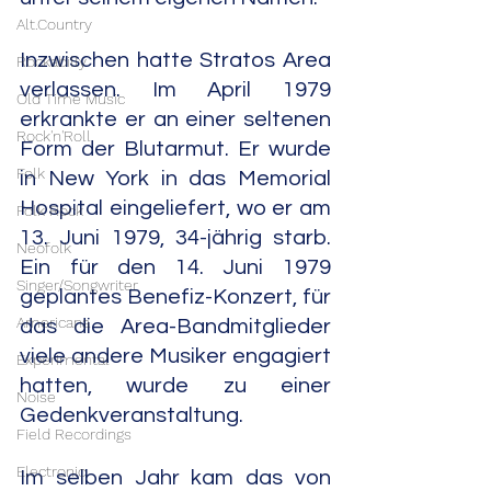
Alt.Country
Inzwischen hatte Stratos Area 
Rockabilly
verlassen. Im April 1979 
Old Time Music
erkrankte er an einer seltenen 
Rock'n'Roll
Form der Blutarmut. Er wurde 
Folk
in New York in das Memorial 
Hospital eingeliefert, wo er am 
Folk Rock
13. Juni 1979, 34-jährig starb. 
Neofolk
Ein für den 14. Juni 1979 
Singer/Songwriter
geplantes Benefiz-Konzert, für 
Americana
das die Area-Bandmitglieder 
viele andere Musiker engagiert 
Experimental
hatten, wurde zu einer 
Noise
Gedenkveranstaltung.
Field Recordings
Electronic
Im selben Jahr kam das von 