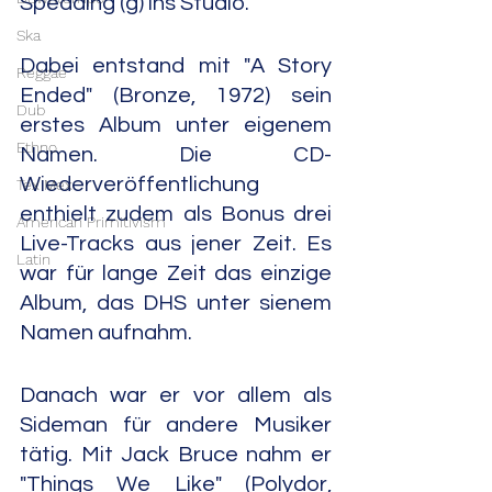
Spedding (g) ins Studio.
Ska
Dabei entstand mit "A Story 
Reggae
Ended" (Bronze, 1972) sein 
Dub
erstes Album unter eigenem 
Ethno
Namen. Die CD-
Wiederveröffentlichung 
Tex Mex
enthielt zudem als Bonus drei 
American Primitivism
Live-Tracks aus jener Zeit. Es 
Latin
war für lange Zeit das einzige 
Album, das DHS unter sienem 
Namen aufnahm.
Danach war er vor allem als 
Sideman für andere Musiker 
tätig. Mit Jack Bruce nahm er 
"Things We Like" (Polydor, 