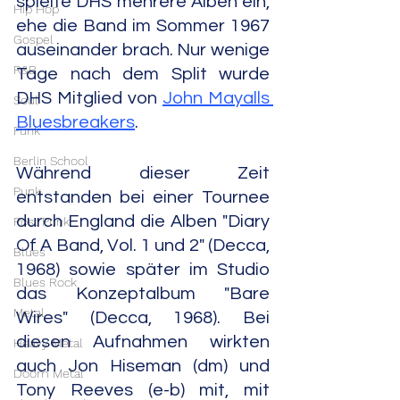
spielte DHS mehrere Alben ein, 
Hip Hop
ehe die Band im Sommer 1967 
Gospel
auseinander brach. Nur wenige 
R&B
Tage nach dem Split wurde 
DHS Mitglied von 
John Mayalls 
Soul
Bluesbreakers
.
Funk
Berlin School
Während dieser Zeit 
Punk
entstanden bei einer Tournee 
durch England die Alben "Diary 
Post Punk
Of A Band, Vol. 1 und 2" (Decca, 
Blues
1968) sowie später im Studio 
Blues Rock
das Konzeptalbum "Bare 
Metal
Wires" (Decca, 1968). Bei 
diesen Aufnahmen wirkten 
Heavy Metal
auch Jon Hiseman (dm) und 
Doom Metal
Tony Reeves (e-b) mit, mit 