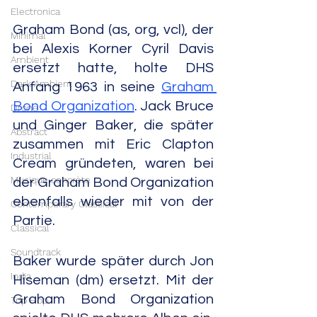
Electronica
Graham Bond (as, org, vcl), der 
Minimal
bei Alexis Korner Cyril Davis 
Ambient
ersetzt hatte, holte DHS 
Dark Ambient
Anfang 1963 in seine 
Graham 
Bond Organization
. Jack Bruce 
Drone
und Ginger Baker, die später 
Abstract
zusammen mit Eric Clapton 
Industrial
Cream gründeten, waren bei 
Musique concrète
der Graham Bond Organization 
ebenfalls wieder mit von der 
Contemporary Classical
Partie.
Classical
Soundtrack
Baker wurde später durch Jon 
India
Hiseman (dm) ersetzt. Mit der 
Graham Bond Organization 
Trip Hop