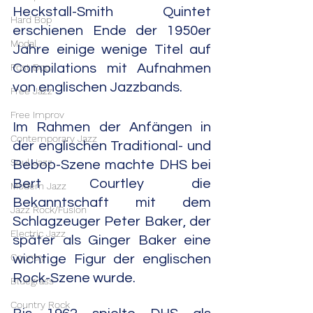
Heckstall-Smith Quintet 
Hard Bop
erschienen Ende der 1950er 
Modal
Jahre einige wenige Titel auf 
Post Bop
Compilations mit Aufnahmen 
von englischen Jazzbands.
Free Jazz
Free Improv
Im Rahmen der Anfängen in 
Contemporary Jazz
der englischen Traditional- und 
Soul Jazz
Bebop-Szene machte DHS bei 
Bert Courtley die 
Modern Jazz
Bekanntschaft mit dem 
Jazz Rock/Fusion
Schlagzeuger Peter Baker, der 
Electric Jazz
später als Ginger Baker eine 
Country
wichtige Figur der englischen 
Rock-Szene wurde. 
Bluegrass
Country Rock