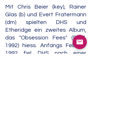
Mit Chris Beier (key), Rainer 
Glas (b) und Evert Fratermann 
(dm) spielten DHS und 
Etheridge ein zweites Album, 
das "Obsession Fees" (R&M, 
1992) hiess. Anfangs Februar 
1992 fiel DHS nach einer 
Bypass-Operation wegen zwei 
Herzinfarkten mehrere Tage 
ins Koma. Als er aufwachte, 
musste er das Sprechen von 
Grund auf neu lernen.
Doch DHS raufte sich wieder 
auf und ging schon bald wieder 
ins Studio zurück. Mitte 1993 