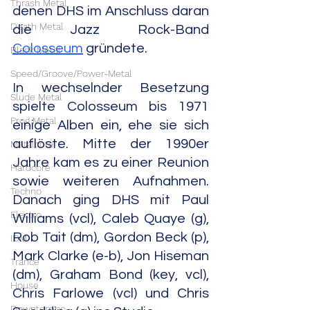
Thrash Metal
denen DHS im Anschluss daran 
Death Metal
die Jazz Rock-Band 
Colosseum
 gründete.
Black Metal
Speed/Groove/Power-Metal
In wechselnder Besetzung 
Slude Metal
spielte Colosseum bis 1971 
Prog Metal
einige Alben ein, ehe sie sich 
auflöste. Mitte der 1990er 
Metalcore
Jahre kam es zu einer Reunion 
Hardcore
sowie weiteren Aufnahmen. 
Techno
Danach ging DHS mit Paul 
Electro
Williams (vcl), Caleb Quaye (g), 
Rob Tait (dm), Gordon Beck (p), 
IDM
Mark Clarke (e-b), Jon Hiseman 
Trance
(dm), Graham Bond (key, vcl), 
House
Chris Farlowe (vcl) und Chris 
Downtempo