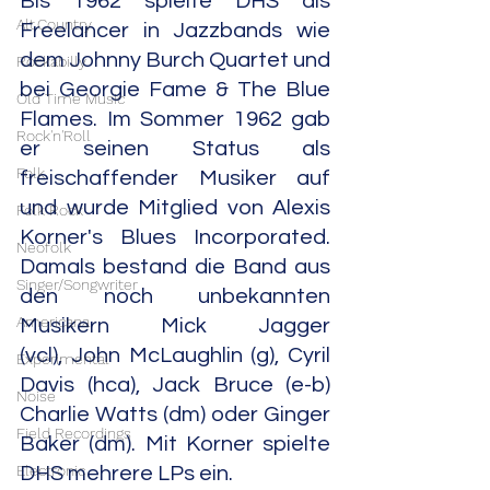
Bis 1962 spielte DHS als 
Alt.Country
Freelancer in Jazzbands wie 
dem Johnny Burch Quartet und 
Rockabilly
bei Georgie Fame & The Blue 
Old Time Music
Flames. Im Sommer 1962 gab 
Rock'n'Roll
er seinen Status als 
Folk
freischaffender Musiker auf 
und wurde Mitglied von Alexis 
Folk Rock
Korner's Blues Incorporated. 
Neofolk
Damals bestand die Band aus 
Singer/Songwriter
den noch unbekannten 
Americana
Musikern Mick Jagger 
(vcl), John McLaughlin (g), Cyril 
Experimental
Davis (hca), Jack Bruce (e-b) 
Noise
Charlie Watts (dm) oder Ginger 
Field Recordings
Baker (dm). Mit Korner spielte 
Electronic
DHS mehrere LPs ein.