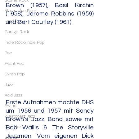
Stoner Rock
Brown (1957), Basil Kirchin 
Alternative Rock
(1958), Jerome Robbins (1959) 
Hard Rock
und Bert Coutley (1961). 
Garage Rock
Indie Rock/Indie Pop
Pop
Avant Pop
Synth Pop
Jazz
Acid Jazz
Erste Aufnahmen machte DHS 
Swing
um 1956 und 1957 mit Sandy 
Westcoast Jazz
Brown's Jazz Band sowie mit 
Cool Jazz
Bob Wallis & The Storyville 
Jazzmen. Vom eigenen Dick 
Bebop