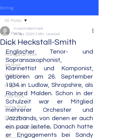
Beitrag
All Posts
musicmakermark
All Posts
14. Apr. 2025
3 Min. Lesezeit
Dick Heckstall-Smith
Rock
Englischer Tenor- und 
Avantgarde Rock
Sopransaxophonist, 
Art Rock
Klarinettist und Komponist, 
Math Rock
geboren am 26. September 
1934 in Ludlow, Shropshire, als 
Prog Rock
Richard Malden. Schon in der 
Post Rock
Schulzeit war er Mitglied 
Noise Rock
mehrerer Orchester und 
Glam Rock
Jazzbands, von denen er auch 
ein paar leitete. Danach hatte 
Psychedelic/Space Rock
er Engagements bei Sandy 