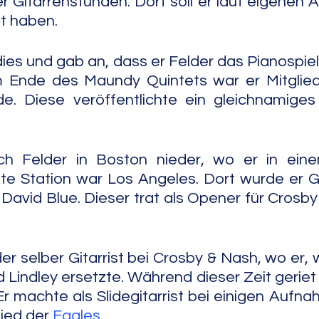
r Gitarrenstunden. Dort soll er laut eigenen
et haben.
dies und gab an, dass er Felder das Pianospiel
Ende des Maundy Quintets war er Mitglied
. Diese veröffentlichte ein gleichnamiges 
ch Felder in Boston nieder, wo er in eine
te Station war Los Angeles. Dort wurde er Gita
David Blue. Dieser trat als Opener für Crosby
r selber Gitarrist bei Crosby & Nash, wo er, w
 Lindley ersetzte. Während dieser Zeit geriet 
Er machte als Slidegitarrist bei einigen Aufna
ied der 
Eagles
.