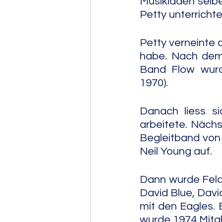
Musikladen selbe
Petty unterricht
Petty verneinte 
habe. Nach dem 
Band Flow wurde
1970).
Danach liess si
arbeitete. Nächs
Begleitband von 
Neil Young auf.
Dann wurde Felde
David Blue, David
mit den Eagles. 
wurde 1974 Mitgl