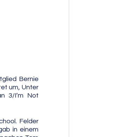
mporary Jazz
lied Bernie 
et um, Unter 
n 3/I’m Not 
hool. Felder 
gab in einem 