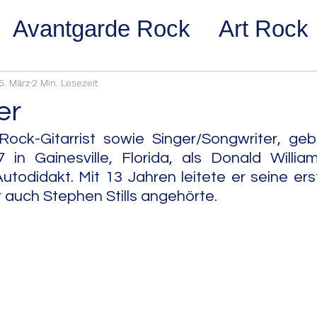
Avantgarde Rock
Art Rock
ost Rock
Noise Rock
Glam
6. März
2 Min. Lesezeit
er
pace Rock
Stoner Rock
Alt
Rock-Gitarrist sowie Singer/Songwriter, geb
in Gainesville, Florida, als Donald William
utodidakt. Mit 13 Jahren leitete er seine er
arage Rock
Indie Rock/Indie
r auch Stephen Stills angehörte.
nth Pop
Jazz
Acid Jazz
z
Cool Jazz
Bebop
Hard