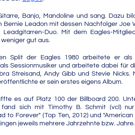
-Gitarre, Banjo, Mandoline und sang. Dazu bil
Bernie Leadon mit dessen Nachfolger Joe Wa
s Leadgitarren-Duo. Mit dem Eagles-Mitglied
weniger gut aus.
n Split der Eagles 1980 arbeitete er als
ls Sessionmusiker und arbeitete dabei für d
ra Streisand, Andy Gibb und Stevie Nicks. Mi
röffentlichte er sein erstes eigens Album.
te es auf Platz 100 der Billboard 200. Unte
 fand sich mit Timothy B. Schmit (vcl) nur
ad to Forever" (Top Ten, 2012) und "American R
ingen jeweils mehrere Jahrzehnte bzw. Jahre.