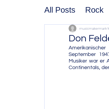
All Posts
Rock
Prog Rock
P
musicmakermark
1
Don Feld
Psychedelic/S
Amerikanischer 
September 1947 
Musiker war er A
Hard Rock
G
Continentals, de
Avant Pop
Sy
Westcoast Jaz