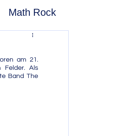
Math Rock
 Rock
ernative Rock
oren am 21. 
 Felder. Als 
ste Band The 
 Pop
Pop
Swing
 Bop
Modal