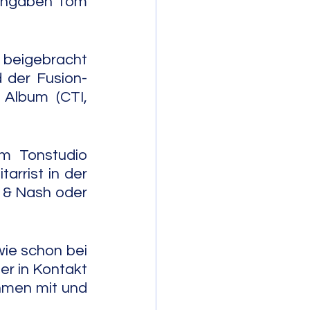
 Angaben Tom 
 beigebracht 
 der Fusion-
Album (CTI, 
m Tonstudio 
rrist in der 
 & Nash oder 
ie schon bei 
er in Kontakt 
hmen mit und 