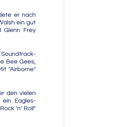
dete er nach 
lsh ein gut 
 Glenn Frey 
 Soundtrack-
ie Bee Gees, 
t "Airborne" 
r den vielen 
 ein Eagles-
ock 'n' Roll" 