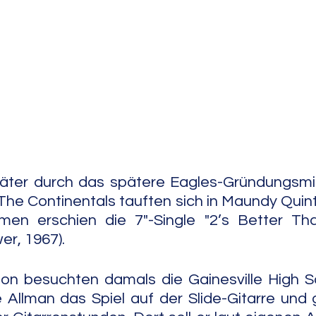
e Jazz
Free Improv
Conte
äter durch das spätere Eagles-Gründungsmitg
The Continentals tauften sich in Maundy Quint
n erschien die 7"-Single "2’s Better Tha
er, 1967).
on besuchten damals die Gainesville High Sc
 Allman das Spiel auf der Slide-Gitarre und 