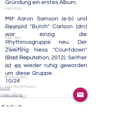
Gründung ein erstes Album.
Hard Bop
Modal
Mit Aaron Samson (e-b) und 
Reynold "Butch" Carlson (dm) 
Post Bop
war einzig die 
Free Jazz
Rhythmusgruppe neu. Der 
Free Improv
Zweitling hiess "Countdown" 
(Bad Reputation, 2012). Seither 
Contemporary Jazz
ist es wieder ruhig geworden 
Soul Jazz
um diese Gruppe.                   
Modern Jazz
10/24
Jazz Rock/Fusion
Metal
Heavy Metal
Electric Jazz
Country
Bluegrass
Country Rock