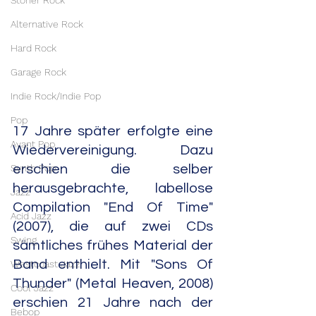
Stoner Rock
Alternative Rock
Hard Rock
Garage Rock
Indie Rock/Indie Pop
Pop
17 Jahre später erfolgte eine 
Avant Pop
Wiedervereinigung. Dazu 
erschien die selber 
Synth Pop
herausgebrachte, labellose 
Jazz
Compilation "End Of Time" 
Acid Jazz
(2007), die auf zwei CDs 
Swing
sämtliches frühes Material der 
Band enthielt. Mit "Sons Of 
Westcoast Jazz
Thunder" (Metal Heaven, 2008) 
Cool Jazz
erschien 21 Jahre nach der 
Bebop