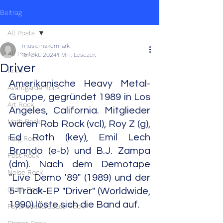
Beitrag
All Posts
musicmakermark
All Posts
15. Okt. 2024
1 Min. Lesezeit
Driver
Rock
Amerikanische Heavy Metal-
Avantgarde Rock
Gruppe, gegründet 1989 in Los 
Art Rock
Angeles, California. Mitglieder 
Math Rock
waren Rob Rock (vcl), Roy Z (g), 
Ed Roth (key), Emil Lech 
Prog Rock
Brando (e-b) und B.J. Zampa 
Post Rock
(dm). Nach dem Demotape 
Noise Rock
"Live Demo '89" (1989) und der 
Glam Rock
5-Track-EP "Driver" (Worldwide, 
1990) löste sich die Band auf.
Psychedelic/Space Rock