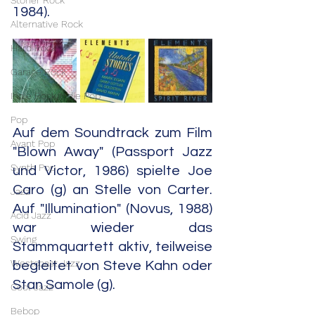
Stoner Rock
1984).
Alternative Rock
Hard Rock
Garage Rock
Indie Rock/Indie Pop
Pop
Auf dem Soundtrack zum Film 
Avant Pop
"Blown Away" (Passport Jazz 
Synth Pop
und Victor, 1986) spielte Joe 
Caro (g) an Stelle von Carter. 
Jazz
Auf "Illumination" (Novus, 1988) 
Acid Jazz
war wieder das 
Swing
Stammquartett aktiv, teilweise 
Westcoast Jazz
begleitet von Steve Kahn oder 
Stan Samole (g).
Cool Jazz
Bebop