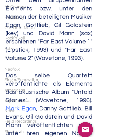
Unter dem Gruppennamen 
Alt.Country
Elements bzw. unter den 
Namen der beteiligten Musiker 
Rockabilly
Egan, Gottlieb, Gil Goldstein 
Old Time Music
(key) und David Mann (sax) 
Rock'n'Roll
erschienen "Far East Volume 1" 
Folk
(Lipstick, 1993) und "Far East 
Volume 2" (Wavetone, 1993).
Folk Rock
Neofolk
Das selbe Quartett 
Singer/Songwriter
veröffentlichte als Elements 
Americana
das akustische Album "Untold 
Stories" (Wavetone, 1996). 
Experimental
Mark Egan
, Danny Gottlieb, Bill 
Noise
Evans, Gil Goldstein und David 
Field Recordings
Mann veröffentlichten auch 
Electronic
unter ihren eigenen Namen 