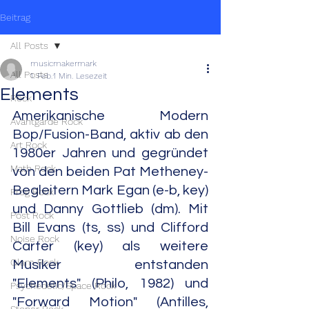
Beitrag
All Posts
musicmakermark
All Posts
1. Feb.
1 Min. Lesezeit
Elements
Rock
Amerikanische Modern 
Avantgarde Rock
Bop/Fusion-Band, aktiv ab den 
Art Rock
1980er Jahren und gegründet 
Math Rock
von den beiden Pat Metheney-
Begleitern Mark Egan (e-b, key) 
Prog Rock
und Danny Gottlieb (dm). Mit 
Post Rock
Bill Evans (ts, ss) und Clifford 
Noise Rock
Carter (key) als weitere 
Glam Rock
Musiker entstanden 
"Elements" (Philo, 1982) und 
Psychedelic/Space Rock
"Forward Motion" (Antilles, 