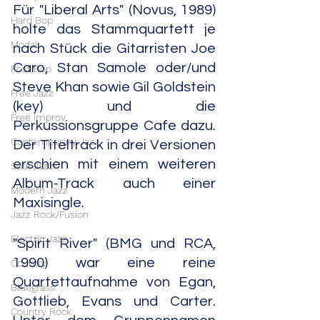
Für "Liberal Arts" (Novus, 1989) 
Hard Bop
holte das Stammquartett je 
Modal
nach Stück die Gitarristen Joe 
Caro, Stan Samole oder/und 
Post Bop
Steve Khan sowie Gil Goldstein 
Free Jazz
(key) und die 
Free Improv
Perkussionsgruppe Cafe dazu. 
Contemporary Jazz
Der Titeltrack in drei Versionen 
erschien mit einem weiteren 
Soul Jazz
Album-Track auch einer 
Modern Jazz
Maxisingle.
Jazz Rock/Fusion
Electric Jazz
"Spirit River" (BMG und RCA, 
1990) war eine reine 
Country
Quartettaufnahme von Egan, 
Bluegrass
Gottlieb, Evans und Carter. 
Country Rock