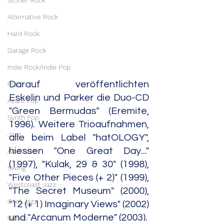
Stoner Rock
Alternative Rock
Hard Rock
Garage Rock
Indie Rock/Indie Pop
Darauf veröffentlichten 
Pop
Eskelin und Parker die Duo-CD 
Avant Pop
"Green Bermudas" (Eremite, 
Synth Pop
1996). Weitere Trioaufnahmen, 
Jazz
alle beim Label "hatOLOGY", 
hiessen "One Great Day..." 
Acid Jazz
(1997), "Kulak, 29 & 30" (1998), 
Swing
"Five Other Pieces (+ 2)" (1999), 
Westcoast Jazz
"The Secret Museum" (2000), 
Cool Jazz
"12 (+ 1) Imaginary Views" (2002) 
und "Arcanum Moderne" (2003).
Bebop