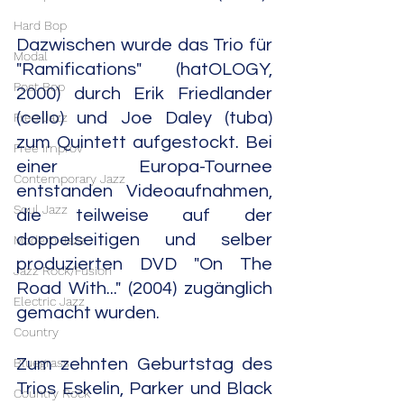
Hard Bop
Dazwischen wurde das Trio für 
Modal
"Ramifications" (hatOLOGY, 
Post Bop
2000) durch Erik Friedlander 
(cello) und Joe Daley (tuba) 
Free Jazz
zum Quintett aufgestockt. Bei 
Free Improv
einer Europa-Tournee 
Contemporary Jazz
entstanden Videoaufnahmen, 
Soul Jazz
die teilweise auf der 
doppelseitigen und selber 
Modern Jazz
produzierten DVD "On The 
Jazz Rock/Fusion
Road With..." (2004) zugänglich 
Electric Jazz
gemacht wurden.
Country
Bluegrass
Zum zehnten Geburtstag des 
Trios Eskelin, Parker und Black 
Country Rock