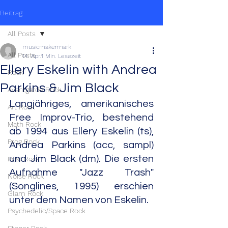
Beitrag
All Posts
musicmakermark
All Posts
14. Apr.
1 Min. Lesezeit
Ellery Eskelin with Andrea
Rock
Parkins & Jim Black
Avantgarde Rock
Langjähriges, amerikanisches 
Art Rock
Free Improv-Trio, bestehend 
Math Rock
ab 1994 aus Ellery Eskelin (ts), 
Prog Rock
Andrea Parkins (acc, sampl) 
und Jim Black (dm). Die ersten 
Post Rock
Aufnahme "Jazz Trash" 
Noise Rock
(Songlines, 1995) erschien 
Glam Rock
unter dem Namen von Eskelin.
Psychedelic/Space Rock