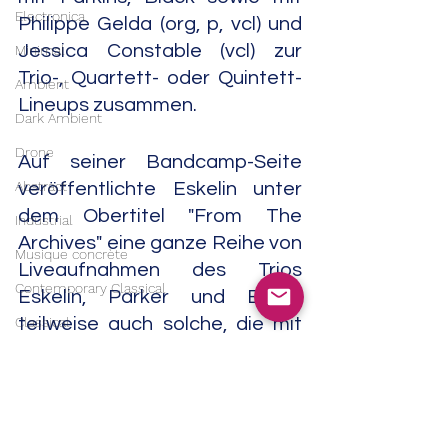
Electronica
Philippe Gelda (org, p, vcl) und 
Jessica Constable (vcl) zur 
Minimal
Trio-, Quartett- oder Quintett-
Ambient
Lineups zusammen. 
Dark Ambient
Drone
Auf seiner Bandcamp-Seite 
Abstract
veröffentlichte Eskelin unter 
dem Obertitel "From The 
Industrial
Archives" eine ganze Reihe von 
Musique concrète
Liveaufnahmen des Trios 
Contemporary Classical
Eskelin, Parker und Black, 
Classical
teilweise auch solche, die mit 
anderen Musikerinnen und 
Soundtrack
Musikern zu Stande 
India
gekommen waren.  
Ellery 
Trip Hop
Eskelin
, Andrea Parkins und Jim 