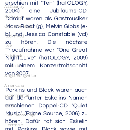
erschien mit "Ten" (hatOLOGY, 
Alt.Country
2004) eine Jubiläums-CD. 
Rockabilly
Darauf waren als Gastmusiker 
Marc Ribot (g), Melvin Gibbs (e-
Old Time Music
b) und Jessica Constable (vcl) 
Rock'n'Roll
zu hören. Die nächste 
Folk
Trioaufnahme war "One Great 
Folk Rock
Night...Live" (hatOLOGY, 2009) 
mit einem Konzertmitschnitt 
Neofolk
von 2007.
Singer/Songwriter
Americana
Parkins und Black waren auch 
Experimental
auf der unter Eskelins Namen 
Noise
erschienen Doppel-CD "Quiet 
Music" (Prime Source, 2006) zu 
Field Recordings
hören. Dafür tat sich Eskelin 
Electronic
mit Parkins, Black sowie mit 