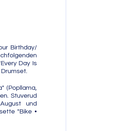
mporary Jazz
ur Birthday/ 
chfolgenden 
Every Day Is 
m Drumset.
" (Popllama, 
en. Stuverud 
August und 
tte "Bike • 