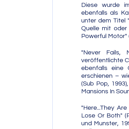
Diese wurde im 
ebenfalls als K
unter dem Titel 
Quelle mit oder
Powerful Motor" 
"Never Fails, 
veröffentlichte 
ebenfalls eine 
erschienen – wie
(Sub Pop, 1993)
Mansions In Soun
"Here...They Are
Lose Or Both" (P
und Munster, 199