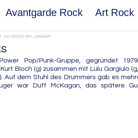
Avantgarde Rock
Art Rock
ost Rock
Noise Rock
Glam
1. Juli 2024
2 Min. Lesezeit
ks
pace Rock
Stoner Rock
Alt
Power Pop/Punk-Gruppe, gegründet 1979 i
urt Bloch (g) zusammen mit Lulu Gargiulo (g, 
cl). Auf dem Stuhl des Drummers gab es mehr
arage Rock
Indie Rock/Indie
euger war Duff McKagan, das spätere Gu
nth Pop
Jazz
Acid Jazz
z
Cool Jazz
Bebop
Hard