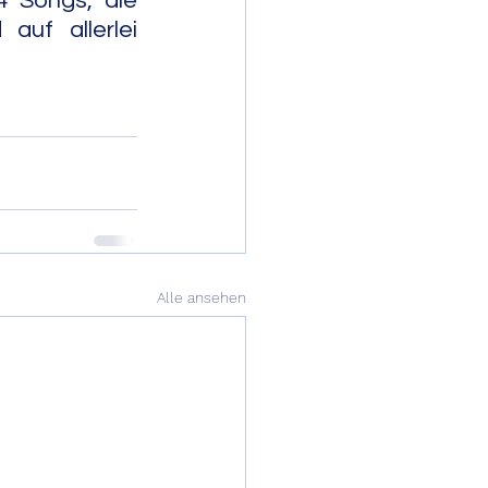
 Songs, die 
uf allerlei 
                    
Alle ansehen