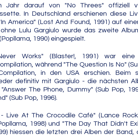
Jahr darauf von "No Threes" offiziell verö
assette. In Deutschland erschienen diese Li
"In America" (Lost And Found, 1991) auf einer
 ohne Lulu Gargiulo wurde das zweite Album 
(Popllama, 1990) eingespielt.
Never Works" (Blaster!, 1991) war eine 
Compilation, während "The Question Is No" (Sub
Compilation, in den USA erschien. Beim s
der definitiv mit Gargiulo - die nächsten Al
, "Answer The Phone, Dummy" (Sub Pop, 199
d" (Sub Pop, 1996).
 - Live At The Crocodile Café" (Lance Rock,
opllama, 1998) und "The Day That Didn't Exi
9) hiessen die letzten drei Alben der Band, d