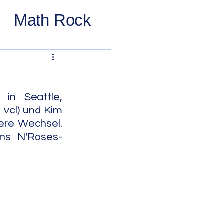
Math Rock
 Rock
ernative Rock
n Seattle, 
vcl) und Kim 
ere Wechsel. 
 Pop
Pop
ns N'Roses-
Swing
 Bop
Modal