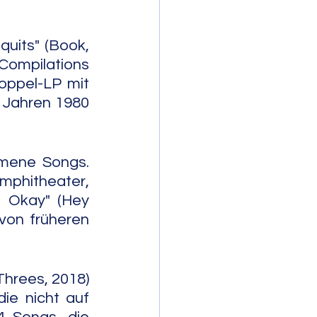
uits" (Book, 
Compilations 
oppel-LP mit 
 Jahren 1980 
mene Songs. 
phitheater, 
 Okay" (Hey 
von früheren 
hrees, 2018) 
e nicht auf 