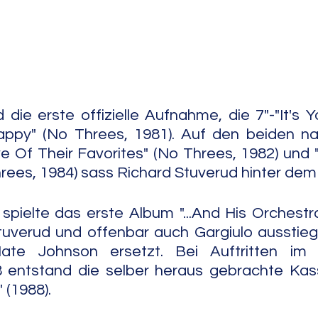
e Jazz
Free Improv
Conte
die erste offizielle Aufnahme, die 7"-"It's Yo
ppy" (No Threes, 1981). Auf den beiden na
ve Of Their Favorites" (No Threes, 1982) und "
rees, 1984) sass Richard Stuverud hinter de
spielte das erste Album "...And His Orchestra
tuverud und offenbar auch Gargiulo ausstieg
te Johnson ersetzt. Bei Auftritten im 
entstand die selber heraus gebrachte Kasse
" (1988).