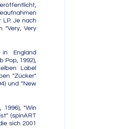
ffentlicht, 
veaufnahmen 
 LP. Je nach 
"Very, Very 
in England 
 Pop, 1992), 
elben Label 
ben "Zücker" 
4) und "New 
 1996), "Win 
st" (spinART 
ie sich 2001 