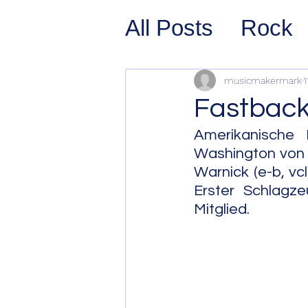
All Posts
Rock
Prog Rock
P
musicmakermark
1
Fastbac
Psychedelic/S
Amerikanische 
Washington von K
Warnick (e-b, v
Hard Rock
G
Erster Schlagz
Mitglied.
Avant Pop
Sy
Westcoast Jaz