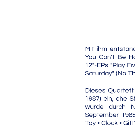
Post Bop
Fre
Soul Jazz
Mit ihm entstand 
You Can't Be Ha
12"-EPs "Play Fi
Saturday" (No Th
Dieses Quartett 
1987) ein, ehe S
wurde durch Na
September 1988 
Toy • Clock • Gift