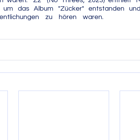
n waren. "Z2" (No Threes, 2023) enthielt 14
 um das Album "Zücker" entstanden und a
n zu hören waren.                                                    