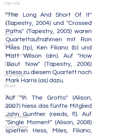
Hip Hop
Gospel
"The Long And Short Of It" 
(Tapestry, 2004) und "Crossed 
R&B
Paths" (Tapestry, 2005) waren 
Soul
Quartettaufnahmen mit Ron 
Funk
Miles (tp), Ken Filiano (b) und 
Berlin School
Matt Wilson (dm). Auf "How 
'Bout Now" (Tapestry, 2006) 
Punk
stiess zu diesem Quartett noch 
Post Punk
Mark Harris (as) dazu.
Blues
Blues Rock
Auf "In The Grotto" (Alison, 
2007) hiess das fünfte Mitglied 
Metal
John Gunther (reeds, fl). Auf 
Heavy Metal
"Single Moment" (Alison, 2008) 
Doom Metal
spielten Hess, Miles, Filiano, 