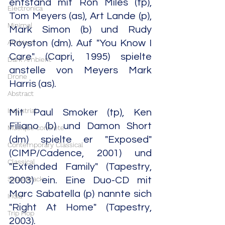
entstand mit Ron Miles (tp), 
Electronica
Tom Meyers (as), Art Lande (p), 
Minimal
Mark Simon (b) und Rudy 
Ambient
Royston (dm). Auf "You Know I 
Care" (Capri, 1995) spielte 
Dark Ambient
anstelle von Meyers Mark 
Drone
Harris (as).
Abstract
Industrial
Mit Paul Smoker (tp), Ken 
Filiano (b) und Damon Short 
Musique concrète
(dm) spielte er "Exposed" 
Contemporary Classical
(CIMP/Cadence, 2001) und 
Classical
"Extended Family" (Tapestry, 
Soundtrack
2003) ein. Eine Duo-CD mit 
Marc Sabatella (p) nannte sich 
India
"Right At Home" (Tapestry, 
Trip Hop
2003).