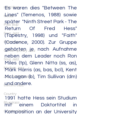
Hard Bop
Es waren dies "Between The 
Lines" (Temenos, 1988) sowie 
Modal
später  "Ninth Street Park - The 
Post Bop
Return Of Fred Hess" 
Free Jazz
(Tapestry, 1998) und "Faith" 
Free Improv
(Cadence, 2000). Zur Gruppe 
gehörten je nach Aufnahme 
Contemporary Jazz
neben dem Leader noch Ron 
Soul Jazz
Miles (tp), Glenn Nitta (ss, as), 
Modern Jazz
Mark Harris (as, bas, bcl), Kent 
McLagan (b), Tim Sullivan (dm) 
Jazz Rock/Fusion
und andere.
Electric Jazz
Country
1991 hatte Hess sein Studium 
Bluegrass
mit einem Doktortitel in 
Country Rock
Komposition an der University 