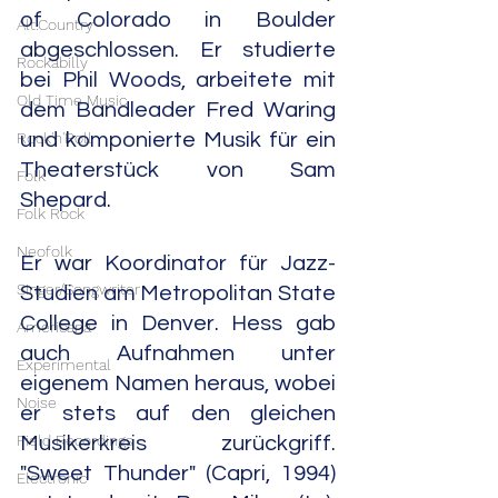
of Colorado in Boulder 
Alt.Country
abgeschlossen. Er studierte 
Rockabilly
bei Phil Woods, arbeitete mit 
Old Time Music
dem Bandleader Fred Waring 
Rock'n'Roll
und komponierte Musik für ein 
Theaterstück von Sam 
Folk
Shepard.
Folk Rock
Neofolk
Er war Koordinator für Jazz-
Singer/Songwriter
Studien am Metropolitan State 
College in Denver. Hess gab 
Americana
auch Aufnahmen unter 
Experimental
eigenem Namen heraus, wobei 
Noise
er stets auf den gleichen 
Field Recordings
Musikerkreis zurückgriff. 
"Sweet Thunder" (Capri, 1994) 
Electronic