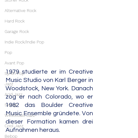
Stoner Rock
Alternative Rock
Hard Rock
Garage Rock
Indie Rock/Indie Pop
Pop
Avant Pop
1979 studierte er im Creative 
Synth Pop
Music Studio von Karl Berger in 
Jazz
Woodstock, New York. Danach 
Acid Jazz
zog er nach Colorado, wo er 
1982 das Boulder Creative 
Swing
Music Ensemble gründete. Von 
Westcoast Jazz
dieser Formation kamen drei 
Cool Jazz
Aufnahmen heraus.
Bebop