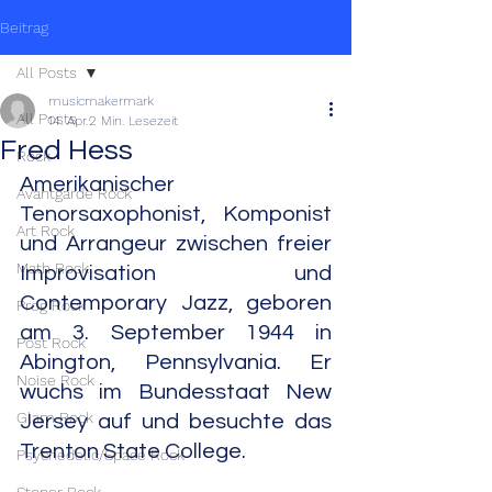
Beitrag
All Posts
musicmakermark
All Posts
14. Apr.
2 Min. Lesezeit
Fred Hess
Rock
Amerikanischer 
Avantgarde Rock
Tenorsaxophonist, Komponist 
Art Rock
und Arrangeur zwischen freier 
Math Rock
Improvisation und 
Contemporary Jazz, geboren 
Prog Rock
am 3. September 1944 in 
Post Rock
Abington, Pennsylvania. Er 
Noise Rock
wuchs im Bundesstaat New 
Glam Rock
Jersey auf und besuchte das 
Trenton State College.
Psychedelic/Space Rock