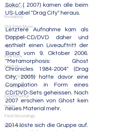
Soko" ( 2007) kamen alle beim 
Alt.Country
US-Label "Drag City" heraus.
Rockabilly
Old Time Music
Letztere Aufnahme kam als 
Rock'n'Roll
Doppel-CD/DVD daher und 
enthielt einen Liveauftritt der 
Folk
Band vom 9. Oktober 2006. 
Folk Rock
"Metamorphosis: Ghost 
Neofolk
Chronicles 1984-2004" (Drag 
Singer/Songwriter
City, 2005) hatte davor eine 
Compilation in Form eines 
Americana
CD/DVD-Sets geheissen. Nach 
Experimental
2007 erschien von Ghost kein 
Noise
neues Material mehr.
Field Recordings
2014 löste sich die Gruppe auf. 
Electronic