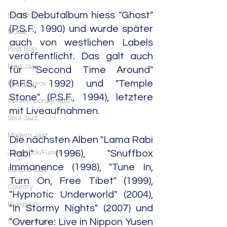
Hard Bop
Das Debutalbum hiess "Ghost" 
(P.S.F., 1990) und wurde später 
Modal
auch von westlichen Labels 
Post Bop
veröffentlicht. Das galt auch 
Free Jazz
für "Second Time Around" 
(P.F.S., 1992) und "Temple 
Free Improv
Stone" (P.S.F., 1994), letztere 
Contemporary Jazz
mit Liveaufnahmen.
Soul Jazz
Modern Jazz
Die nächsten Alben "Lama Rabi 
Jazz Rock/Fusion
Rabi" (1996), "Snuffbox 
Immanence (1998), "Tune In, 
Electric Jazz
Turn On, Free Tibet" (1999), 
Country
"Hypnotic Underworld" (2004), 
Bluegrass
"In Stormy Nights" (2007) und 
Country Rock
"Overture: Live in Nippon Yusen 