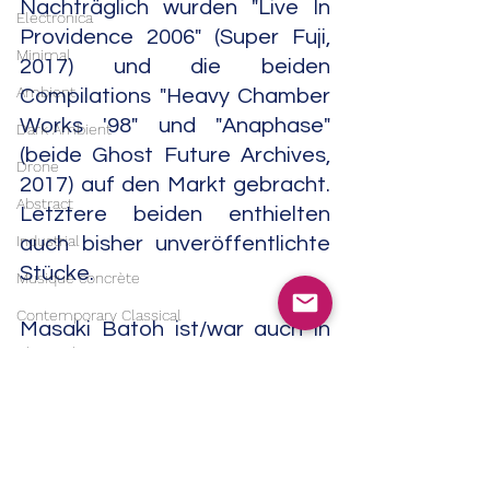
Nachträglich wurden "Live In 
Electronica
Providence 2006" (Super Fuji, 
Minimal
2017) und die beiden 
Ambient
Compilations "Heavy Chamber 
Works '98" und "Anaphase" 
Dark Ambient
(beide Ghost Future Archives, 
Drone
2017) auf den Markt gebracht. 
Abstract
Letztere beiden enthielten 
Industrial
auch bisher unveröffentlichte 
Stücke. 
Musique concrète
Contemporary Classical
Masaki Batoh ist/war auch in 
Classical
Gruppen wie 
The Silence
, 
Cosmic Invention, 
Marble 
Soundtrack
Sheep
, Nehan, Piero Manzoni 
India
und Sweet & Honey aktiv. 
Eine 
Trip Hop
schwedische Heavy 