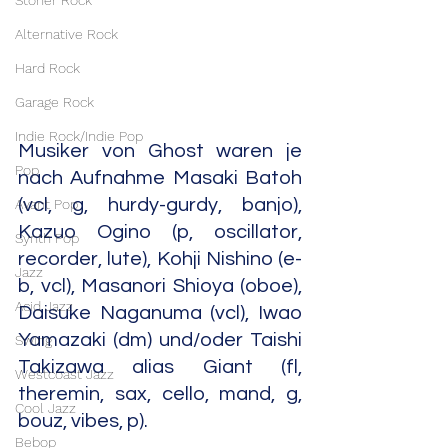
Stoner Rock
Alternative Rock
Hard Rock
Garage Rock
Indie Rock/Indie Pop
Musiker von Ghost waren je 
Pop
nach Aufnahme Masaki Batoh 
(vcl, g, hurdy-gurdy, banjo), 
Avant Pop
Kazuo Ogino (p, oscillator, 
Synth Pop
recorder, lute), Kohji Nishino (e-
Jazz
b, vcl), Masanori Shioya (oboe), 
Acid Jazz
Daisuke Naganuma (vcl), Iwao 
Yamazaki (dm) und/oder Taishi 
Swing
Takizawa alias Giant (fl, 
Westcoast Jazz
theremin, sax, cello, mand, g, 
Cool Jazz
bouz, vibes, p).
Bebop