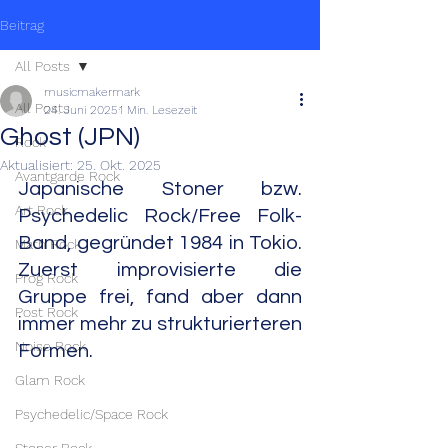
Beitrag
All Posts
musicmakermark
All Posts
24. Juni 2025
1 Min. Lesezeit
Ghost (JPN)
Rock
Aktualisiert:
25. Okt. 2025
Avantgarde Rock
Japanische Stoner bzw. 
Art Rock
Psychedelic Rock/Free Folk-
Band, gegründet 1984 in Tokio. 
Math Rock
Zuerst improvisierte die 
Prog Rock
Gruppe frei, fand aber dann 
Post Rock
immer mehr zu strukturierteren 
Noise Rock
Formen.
Glam Rock
Psychedelic/Space Rock