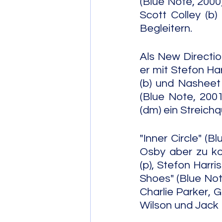
(Blue Note, 2000) 
Scott Colley (b)
Begleitern.
Als New Directio
er mit Stefon Har
(b) und Nasheet 
(Blue Note, 200
(dm) ein Streichq
"Inner Circle" (B
Osby aber zu ko
(p), Stefon Harri
Shoes" (Blue Note
Charlie Parker, 
Wilson und Jack