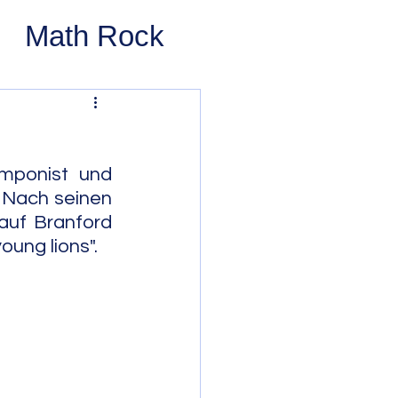
Math Rock
 Rock
ernative Rock
omponist und 
 Nach seinen 
auf Branford 
 Pop
Pop
oung lions".
Swing
 Bop
Modal