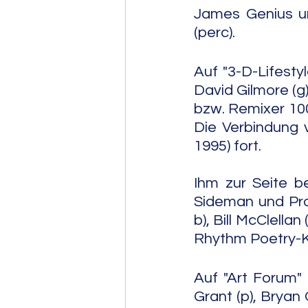
James Genius und
(perc).
Auf "3-D-Lifestyl
David Gilmore (g)
bzw. Remixer 10
Die Verbindung 
1995) fort. 
Ihm zur Seite b
Sideman und Prod
b), Bill McClell
Rhythm Poetry-K
Auf "Art Forum" 
Grant (p), Bryan 