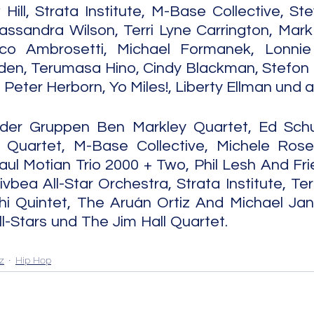
ill, Strata Institute, M-Base Collective, St
sandra Wilson, Terri Lyne Carrington, Mark H
nco Ambrosetti, Michael Formanek, Lonnie 
den, Terumasa Hino, Cindy Blackman, Stefon H
 Peter Herborn, Yo Miles!, Liberty Ellman und 
 der Gruppen Ben Markley Quartet, Ed Schul
 Quartet, M-Base Collective, Michele Ro
ul Motian Trio 2000 + Two, Phil Lesh And Frie
ivbea All-Star Orchestra, Strata Institute, T
i Quintet, The Aruán Ortiz And Michael Jani
ars und The Jim Hall Quartet.                            
z
Hip Hop