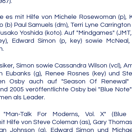
87). 
de es mit Hilfe von Michele Rosewoman (p), 
co (b) Paul Samuels (dm), Terri Lyne Carrington
Fusako Yoshida (koto). Auf "Mindgames" (JMT,
key), Edward Simon (p, key) sowie McNeal, 
n.
siker, Simon sowie Cassandra Wilson (vcl), Am
vin Eubanks (g), Renee Rosnes (key) und Ste
eten Osby auch auf "Season Of Renewal" (
d 2005 veröffentlichte Osby bei "Blue Note" 
en als Leader.
"Man-Talk For Moderns, Vol. X" (Blue N
Hilfe von Steve Coleman (as), Gary Thomas (ts
n Johnson (g), Edward Simon und Michael 