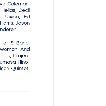
eve Coleman, 
elias, Cecil 
Plaxico, Ed 
arris, Jason 
anderen.
ler & Band, 
sewoman And 
nds, Project 
erumasa Hino-
sch Quintet, 
                