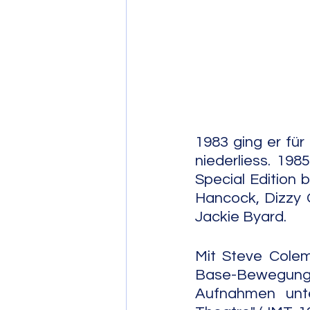
Post Bop
Fre
Soul Jazz
1983 ging er für
niederliess. 198
Special Edition 
Hancock, Dizzy G
Jackie Byard.
Mit Steve Cole
Base-Bewegung
Aufnahmen unt