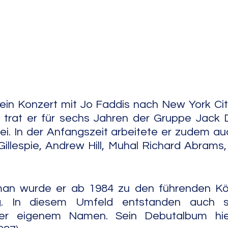
e Jazz
Free Improv
Conte
 ein Konzert mit Jo Faddis nach New York City
5 trat er für sechs Jahren der Gruppe Jack 
bei. In der Anfangszeit arbeitete er zudem auc
illespie, Andrew Hill, Muhal Richard Abrams, 
man wurde er ab 1984 zu den führenden K
. In diesem Umfeld entstanden auch se
er eigenem Namen. Sein Debutalbum hie