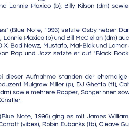
 Lonnie Plaxico (b), Billy Kilson (dm) sowi
es" (Blue Note, 1993) setzte Osby neben Darrel
, Lonnie Plaxico (b) und Bill McClellan (dm) au
0 X, Bad Newz, Mustafo, Mal-Blak und Lamar 
von Rap und Jazz setzte er auf "Black Book"
ei dieser Aufnahme standen der ehemalige 
uzent Mulgrew Miller (p), DJ Ghetto (tt), Cal
an (dm) sowie mehrere Rapper, Sängerinnen sow
ünstler.
(Blue Note, 1996) ging es mit James Williams
Carrott (vibes), Robin Eubanks (tb), Cleave Guyt