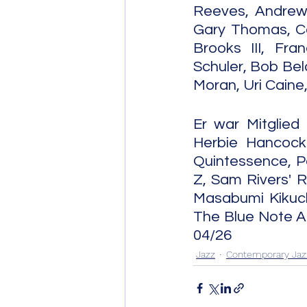
Reeves, Andrew H
Gary Thomas, Cas
Brooks III, Fra
Schuler, Bob Bel
Moran, Uri Caine,
Er war Mitglied
Herbie Hancock
Quintessence, Pa
Z, Sam Rivers' R
Masabumi Kikuch
The Blue Note All-St
04/26
Jazz
Contemporary Jaz