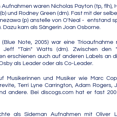
n Aufnahmen waren Nicholas Payton (tp, flh), H
t (b) und Rodney Green (dm). Fast mit der selb
ezawa (p) anstelle von O'Neal -  entstand spä
). Dazu kam als Sängerin Joan Osborne.
 (Blue Note, 2005) war eine Trioaufnahme 
 Jeff "Tain" Watts (dm). Zwischen den "
en erschienen auch auf anderen Labels an di
sby als Leader oder als Co-Leader.
uf Musikerinnen und Musiker wie Marc Copla
evite, Terri Lyne Carrington, Adam Rogers, J
nd andere. Bei discogs.com hat er fast 200 
te als Sideman Aufnahmen mit Oliver La