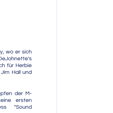
mporary Jazz
, wo er sich 
DeJohnette's 
h für Herbie 
Jim Hall und 
öpfen der M-
ine ersten 
ss  "Sound 