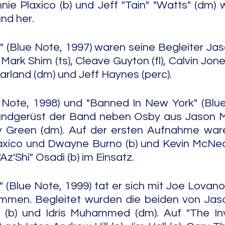
nnie Plaxico (b) und Jeff "Tain" "Watts" (dm) 
und her.
" (Blue Note, 1997) waren seine Begleiter Jaso
Mark Shim (ts), Cleave Guyton (fl), Calvin Jon
 Harland (dm) und Jeff Haynes (perc).
 Note, 1998) und "Banned In New York" (Blue
ndgerüst der Band neben Osby aus Jason Mor
 Green (dm). Auf der ersten Aufnahme waren
xico und Dwayne Burno (b) und Kevin McNeal 
Az'Shi" Osadi (b) im Einsatz.
" (Blue Note, 1999) tat er sich mit Joe Lovano (ss
men. Begleitet wurden die beiden von Jason
b) und Idris Muhammed (dm). Auf "The Invi