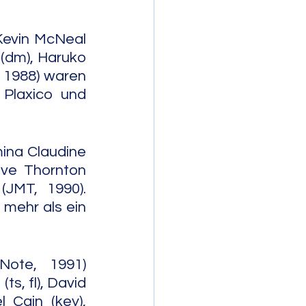
Kevin McNeal 
 (dm), Haruko 
 1988) waren 
Plaxico und 
ina Claudine 
ve Thornton 
JMT, 1990). 
mehr als ein 
ote, 1991) 
, fl), David 
Cain (key), 