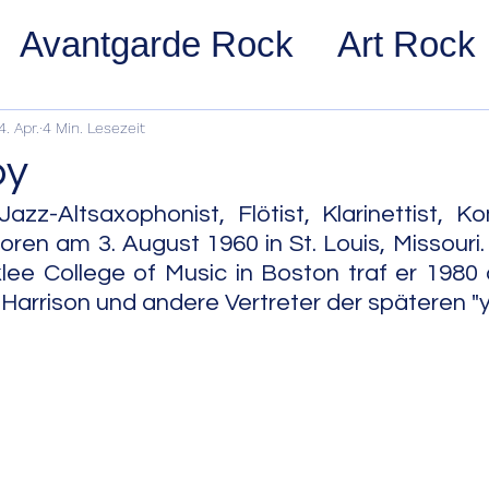
Avantgarde Rock
Art Rock
ost Rock
Noise Rock
Glam
4. Apr.
4 Min. Lesezeit
by
pace Rock
Stoner Rock
Alt
azz-Altsaxophonist, Flötist, Klarinettist, K
ren am 3. August 1960 in St. Louis, Missouri.
ee College of Music in Boston traf er 1980 
arage Rock
Indie Rock/Indie
 Harrison und andere Vertreter der späteren "y
nth Pop
Jazz
Acid Jazz
z
Cool Jazz
Bebop
Hard