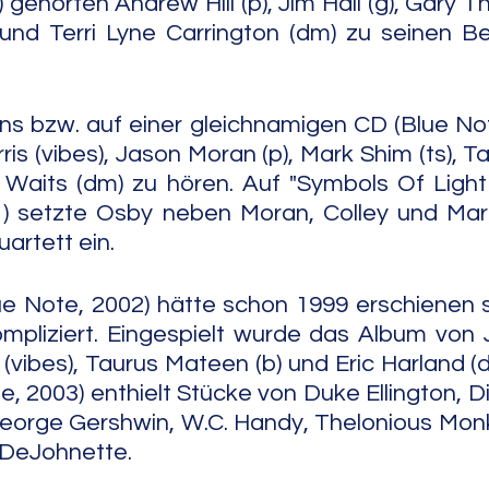
gehörten Andrew Hill (p), Jim Hall (g), Gary Thom
 und Terri Lyne Carrington (dm) zu seinen Beg
ns bzw. auf einer gleichnamigen CD (Blue Not
ris (vibes), Jason Moran (p), Mark Shim (ts), 
Waits (dm) zu hören. Auf "Symbols Of Light (
1) setzte Osby neben Moran, Colley und Mar
uartett ein.
lue Note, 2002) hätte schon 1999 erschienen so
mpliziert. Eingespielt wurde das Album von 
s (vibes), Taurus Mateen (b) und Eric Harland (dm
, 2003) enthielt Stücke von Duke Ellington, Diz
George Gershwin, W.C. Handy, Thelonious Mon
 DeJohnette.