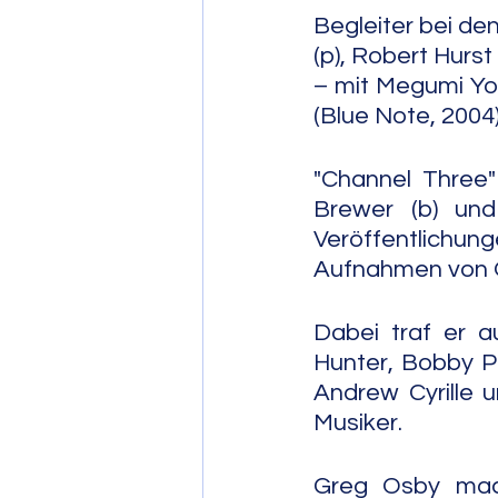
Begleiter bei de
(p), Robert Hurs
– mit Megumi Yon
(Blue Note, 2004
"Channel Three"
Brewer (b) und
Veröffentlichung
Aufnahmen von O
Dabei traf er a
Hunter, Bobby Pr
Andrew Cyrille u
Musiker.
Greg Osby mach