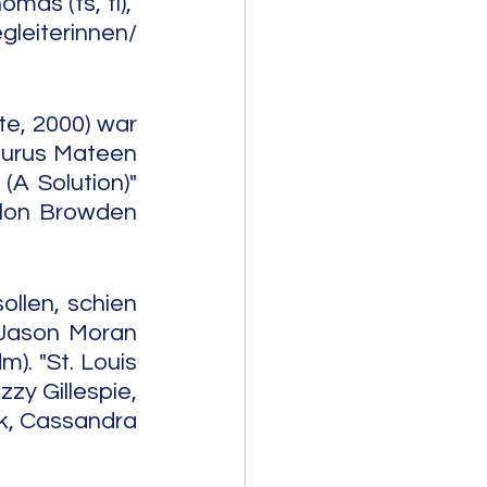
as (ts, fl),  
leiterinnen/ 
e, 2000) war 
Taurus Mateen 
A Solution)" 
lon Browden 
llen, schien 
Jason Moran 
). "St. Louis 
zy Gillespie, 
k, Cassandra 