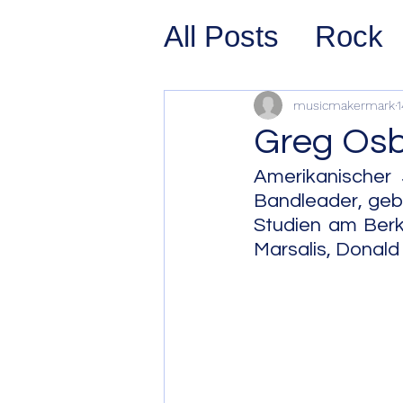
All Posts
Rock
Prog Rock
P
musicmakermark
1
Greg Os
Psychedelic/S
Amerikanischer J
Bandleader, gebo
Studien am Berkl
Hard Rock
G
Marsalis, Donald
Avant Pop
Sy
Westcoast Jaz