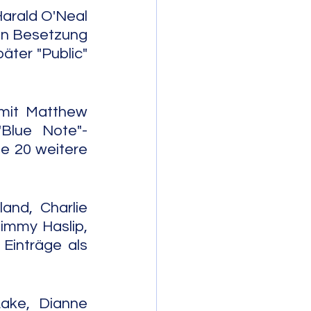
arald O'Neal 
en Besetzung 
ter "Public" 
mit Matthew 
Blue Note"-
e 20 weitere 
nd, Charlie 
immy Haslip, 
Einträge als 
ke, Dianne 