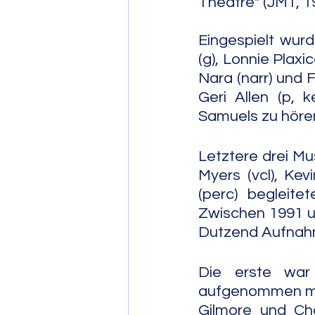
Theatre" (JMT, 19
Eingespielt wur
(g), Lonnie Plaxi
Nara (narr) und 
Geri Allen (p, 
Samuels zu höre
Letztere drei Mu
Myers (vcl), Ke
(perc) begleit
Zwischen 1991 un
Dutzend Aufnahm
Die erste war 
aufgenommen mit 
Gilmore und Cha