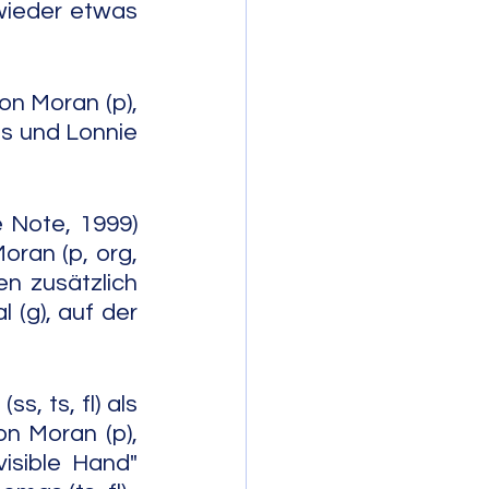
wieder etwas 
n Moran (p), 
es und Lonnie 
 Note, 1999) 
an (p, org, 
 zusätzlich 
(g), auf der 
, ts, fl) als 
 Moran (p), 
sible Hand" 