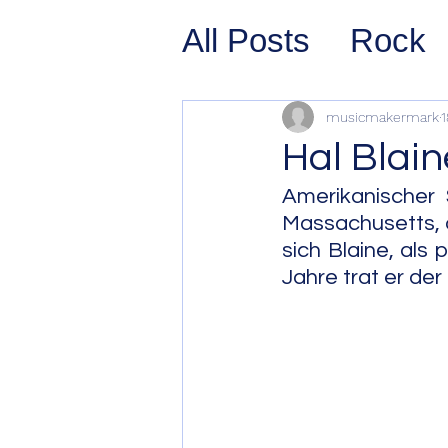
All Posts
Rock
Prog Rock
P
musicmakermark
1
Hal Blain
Psychedelic/S
Amerikanischer 
Massachusetts, a
sich Blaine, als 
Hard Rock
G
Jahre trat er de
Avant Pop
Sy
Westcoast Jaz