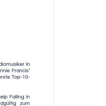
mporary Jazz
iomusiker in 
nie Francis’ 
erste Top-10-
lp Falling in 
dgültig zum 