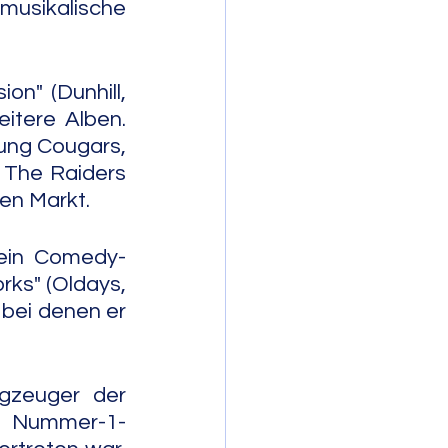
musikalische 
n" (Dunhill, 
itere Alben. 
ung Cougars, 
The Raiders 
en Markt.
 ein Comedy-
ks" (Oldays, 
 bei denen er 
gzeuger der 
0 Nummer-1-