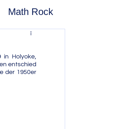
Math Rock
 Rock
ernative Rock
in Holyoke, 
en entschied 
e der 1950er 
 Pop
Pop
Swing
 Bop
Modal