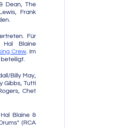
& Dean, The 
wis, Frank 
den.
treten. Für 
Hal Blaine 
ing Crew
. Im 
eteiligt.
l/Billy May, 
 Gibbs, Tutti 
ogers, Chet 
al Blaine & 
Drums" (RCA 