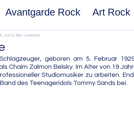
Avantgarde Rock
Art Rock
ost Rock
Noise Rock
Glam
8. Juni
2 Min. Lesezeit
e
pace Rock
Stoner Rock
Alt
Schlagzeuger, geboren am 5. Februar 1929 
ls Chaim Zalmon Belsky. Im Alter von 19 Jahr
professioneller Studiomusiker zu arbeiten. End
arage Rock
Indie Rock/Indie
r Band des Teenageridols Tommy Sands bei.
nth Pop
Jazz
Acid Jazz
z
Cool Jazz
Bebop
Hard