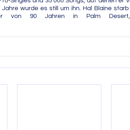
-10-Singles und 35'000 Songs, auf denen er ve
 Jahre wurde es still um ihn. Hal Blaine starb
Jahren in Palm Desert, California.                          