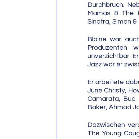
Durchbruch. Neb
Mamas & The Pa
Sinatra, Simon 
Blaine war auch
Produzenten w
unverzichtbar. E
Jazz war er zwis
Er arbeitete dabe
June Christy, How
Camarata, Bud S
Baker, Ahmad Ja
Dazwischen verö
The Young Couga