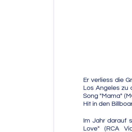
Post Bop
Fre
Soul Jazz
Er verliess die 
Los Angeles zu a
Song "Mama" (MG
Hit in den Billbo
Im Jahr darauf sp
Love" (RCA Vic