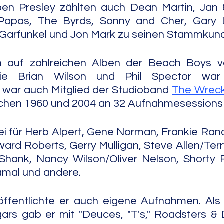
en Presley zählten auch Dean Martin, Jan 
pas, The Byrds, Sonny and Cher, Gary Le
& Garfunkel und Jon Mark zu seinen Stammkun
 auf zahlreichen Alben der Beach Boys ver
ie Brian Wilson und Phil Spector war 
r war auch Mitglied der Studioband 
The Wreck
chen 1960 und 2004 an 32 Aufnahmesessions b
i für Herb Alpert, Gene Norman, Frankie Randal
ard Roberts, Gerry Mulligan, Steve Allen/Terry
hank, Nancy Wilson/Oliver Nelson, Shorty R
mal und andere.
ffentlichte er auch eigene Aufnahmen. Als H
rs gab er mit "Deuces, "T's," Roadsters & 