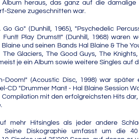
in Album heraus, das ganz auf die damalige 
rf-Szene zugeschnitten war.
o Go" (Dunhill, 1965), "Psychedelic Percussio
Fun!!! Play Drums!!!" (Dunhill, 1968) waren we
Blaine und seinen Bands Hal Blaine & The Yo
 The Glaciers, The Good Guys, The Knights, 
eist je ein Album sowie weitere Singles auf d
uh-Doom!" (Acoustic Disc, 1998) war später
l-CD "Drummer Man!! - Hal Blaine Session Wor
e Compilation mit den erfolgreichsten Hits dar,
.
auf mehr Hitsingles als jeder andere Schla
e. Seine Diskographie umfasst um die 4