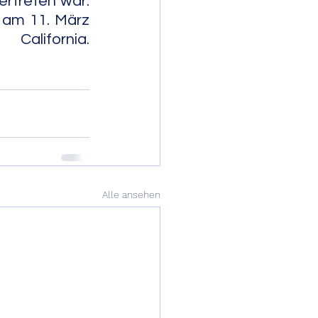
rtreten war. 
 am 11. März 
                 
Alle ansehen