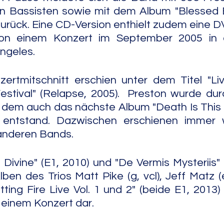
en Bassisten sowie mit dem Album "Blessed B
zurück. Eine CD-Version enthielt zudem eine D
von einem Konzert im September 2005 in de
Angeles.
zertmitschnitt erschien unter dem Titel "Li
stival" (Relapse, 2005).  Preston wurde dur
it dem auch das nächste Album "Death Is Thi
 entstand. Dazwischen erschienen immer w
 anderen Bands.
Divine" (E1, 2010) und "De Vermis Mysteriis" 
ben des Trios Matt Pike (g, vcl), Jeff Matz (
tting Fire Live Vol. 1 und 2" (beide E1, 2013) 
e einem Konzert dar.