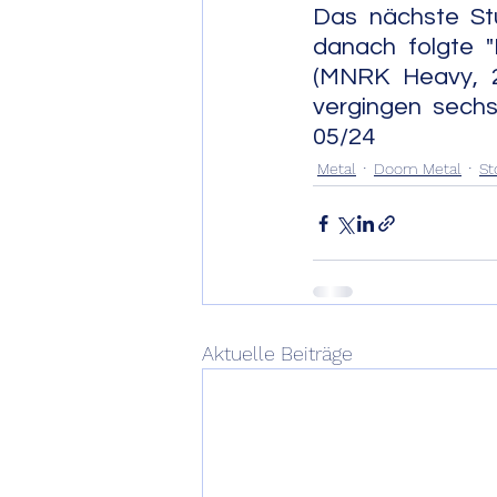
Das nächste Stu
danach folgte "
(MNRK Heavy, 20
vergingen sechs Jahre.    
05/24
Metal
Doom Metal
St
Aktuelle Beiträge