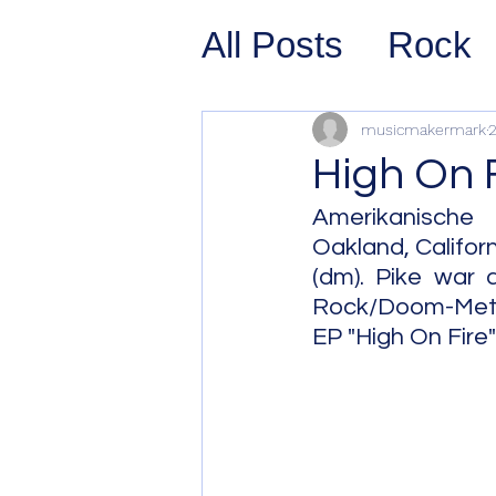
All Posts
Rock
Prog Rock
P
musicmakermark
2
High On 
Psychedelic/S
Amerikanische
Oakland, Californ
(dm). Pike war 
Hard Rock
G
Rock/Doom-Met
EP "High On Fire
Avant Pop
Sy
Westcoast Jaz