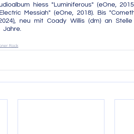
dioalbum hiess "Luminiferous" (eOne, 2015).
Electric Messiah" (eOne, 2018). Bis "Comet
24), neu mit Coady Willis (dm) an Stelle 
                                                                        
oner Rock