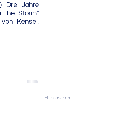
 Drei Jahre 
h the Storm"
von Kensel, 
                     
Alle ansehen