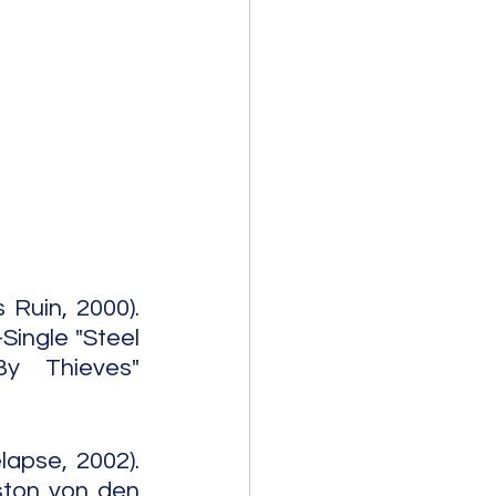
mporary Jazz
Ruin, 2000). 
ingle "Steel 
y Thieves" 
apse, 2002). 
ton von den 