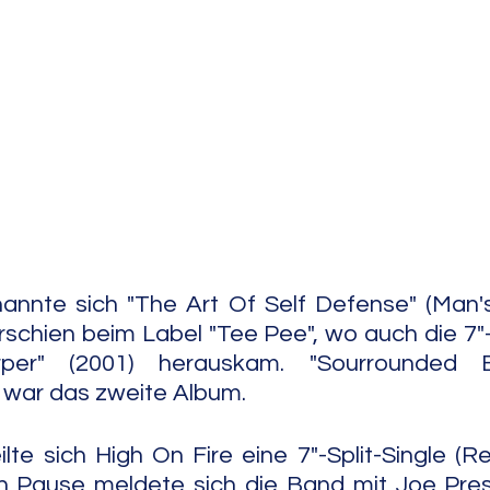
e Jazz
Free Improv
Conte
nnte sich "The Art Of Self Defense" (Man's 
rschien beim Label "Tee Pee", wo auch die 7"-S
per" (2001) herauskam. "Sourrounded B
 war das zweite Album.
te sich High On Fire eine 7"-Split-Single (Rel
n Pause meldete sich die Band mit Joe Pres