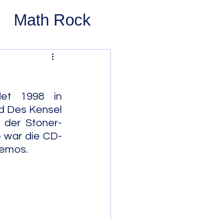
Math Rock
 Rock
ernative Rock
et 1998 in 
nd Des Kensel 
 der Stoner-
 Pop
Pop
 war die CD-
Demos.
Swing
 Bop
Modal