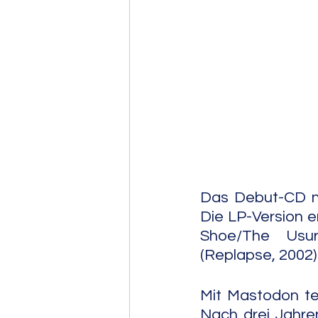
Post Bop
Fre
Soul Jazz
Das Debut-CD na
Die LP-Version e
Shoe/The Usur
(Replapse, 2002)
Mit Mastodon teil
Nach drei Jahre