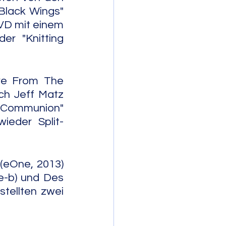
lack Wings" 
VD mit einem 
r "Knitting 
ve From The 
ch Jeff Matz 
s Communion" 
ieder Split-
(eOne, 2013) 
e-b) und Des 
stellten zwei 