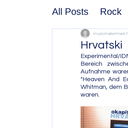
All Posts
Rock
Prog Rock
P
musicmakermark
1
Hrvatski
Psychedelic/S
Experimental/I
Bereich zwisch
Aufnahme waren 
Hard Rock
G
"Heaven And Ear
Whitman, dem Br
waren.
Avant Pop
Sy
Westcoast Jaz