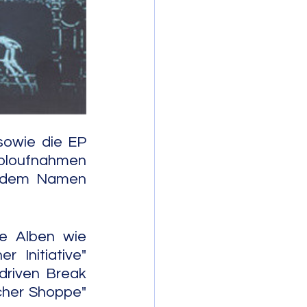
mporary Jazz
sowie die EP 
Soloufnahmen 
t dem Namen 
e Alben wie 
 Initiative" 
riven Break 
cher Shoppe" 