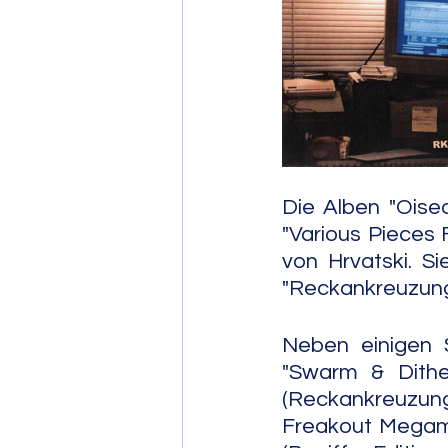
Post Bop
Fre
Soul Jazz
Die Alben "Oisea
"Various Pieces 
von Hrvatski. S
"Reckankreuzun
Neben einigen S
"Swarm & Dither
(Reckankreuzung
Freakout Megami