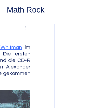
Math Rock
 Rock
ernative Rock
n Whitman
 im 
Die ersten 
nd die CD-R 
 Pop
Pop
n Alexander 
de gekommen 
Swing
 Bop
Modal