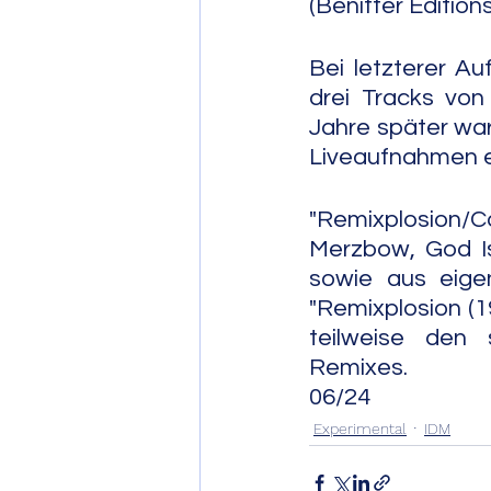
(Beniffer Editions
Bei letzterer A
drei Tracks von
Jahre später war
Liveaufnahmen ei
"Remixplosion/C
Merzbow, God Is
sowie aus eigen
"Remixplosion (1
teilweise den 
Remixes.                      
06/24
Experimental
IDM