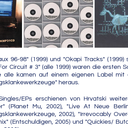
e Jazz
Free Improv
Conte
ux 96-98" (1999) und "Okapi Tracks" (1999) 
For Circuit # 3" (alle 1999) waren die ersten 
ie alle kamen auf einem eigenen Label mi
gsklankewerkzeuge" heraus.
ingles/EPs erschienen von Hrvatski weiter
" (Planet Mu, 2002), "Live At Neue Berliner
sklankewerkzeuge, 2002), "Irrevocably Overd
x" (Entschuldigen, 2005) und "Quickies/ But