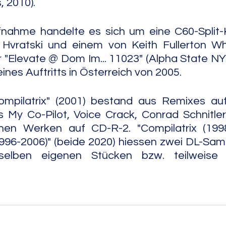
, 2010).
ufnahme handelte es sich um eine C60-Split-
 Hvratski und einem von Keith Fullerton Wh
 "Elevate @ Dom Im... 11023" (Alpha State NYC
nes Auftritts in Österreich von 2005.
ompilatrix" (2001) bestand aus Remixes auf
 My Co-Pilot, Voice Crack, Conrad Schnitler
en Werken auf CD-R-2. "Compilatrix (1998
996-2006)" (beide 2020) hiessen zwei DL-Sam
selben eigenen Stücken bzw. teilweise 
                                                                                  