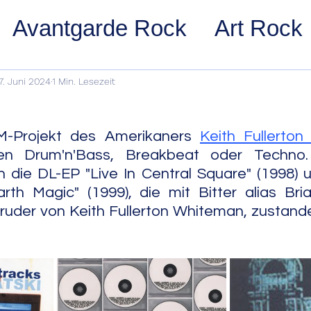
Avantgarde Rock
Art Rock
ost Rock
Noise Rock
Glam
7. Juni 2024
1 Min. Lesezeit
pace Rock
Stoner Rock
Alt
DM-Projekt des Amerikaners 
Keith Fullerto
en Drum'n'Bass, Breakbeat oder Techno. 
die DL-EP "Live In Central Square" (1998) u
arage Rock
Indie Rock/Indie
th Magic" (1999), die mit Bitter alias Bria
uder von Keith Fullerton Whiteman, zustan
nth Pop
Jazz
Acid Jazz
z
Cool Jazz
Bebop
Hard