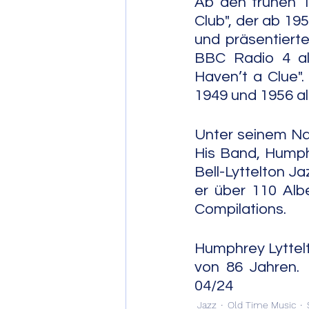
Ab den frühen 1
Club", der ab 19
und präsentiert
BBC Radio 4 als 
Haven’t a Clue".
1949 und 1956 als 
Unter seinem Na
His Band, Humphr
Bell-Lyttelton Ja
er über 110 Alb
Compilations.
Humphrey Lyttelto
von 86 Jahren.              
04/24
Jazz
Old Time Music