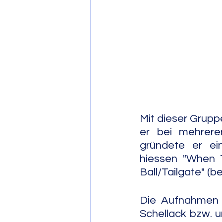
Post Bop
Fre
Soul Jazz
Mit dieser Grupp
er bei mehrere
gründete er ei
hiessen "When T
Ball/Tailgate" (b
Die Aufnahmen e
Schellack bzw. 