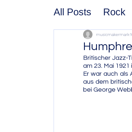
All Posts
Rock
Prog Rock
P
musicmakermark
1
Humphrey
Psychedelic/S
Britischer Jazz-T
am 23. Mai 1921 
Er war auch als A
Hard Rock
G
aus dem britisc
bei George Webb
Avant Pop
Sy
Westcoast Jaz