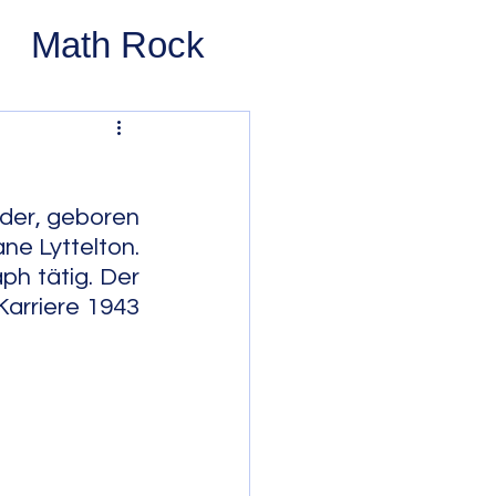
Math Rock
 Rock
ernative Rock
der, geboren 
e Lyttelton. 
h tätig. Der 
 Pop
Pop
arriere 1943 
Swing
 Bop
Modal