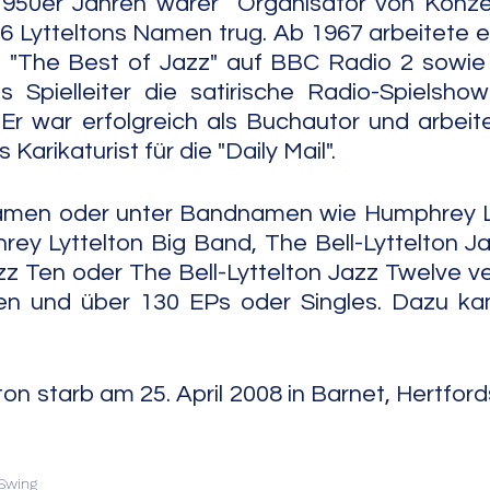
950er Jahren warer  Organisator von Konzer
56 Lytteltons Namen trug. Ab 1967 arbeitete er
e "The Best of Jazz" auf BBC Radio 2 sowie 
Spielleiter die satirische Radio-Spielshow 
 Er war erfolgreich als Buchautor und arbeit
Karikaturist für die "Daily Mail".
men oder unter Bandnamen wie Humphrey Ly
ey Lyttelton Big Band, The Bell-Lyttelton Ja
zz Ten oder The Bell-Lyttelton Jazz Twelve ver
en und über 130 EPs oder Singles. Dazu ka
n starb am 25. April 2008 in Barnet, Hertfords
                                                                               
Swing