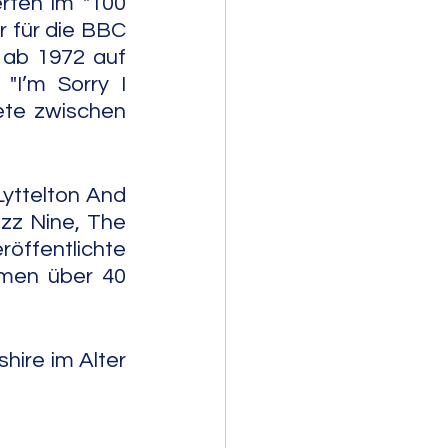
ten im "100 
 für die BBC 
ab 1972 auf 
"I’m Sorry I 
ete zwischen 
ttelton And 
zz Nine, The 
öffentlichte 
men über 40 
hire im Alter 
                      