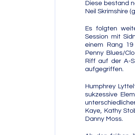
Diese bestand ne
Neil Skrimshire (
Es folgten wei
Session mit Sidn
einem Rang 19 i
Penny Blues/Clo
Riff auf der A-
aufgegriffen.
Humphrey Lyttel
sukzessive Eleme
unterschiedlich
Kaye, Kathy Stob
Danny Moss.