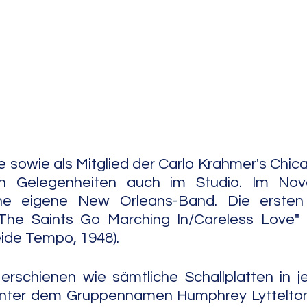
e Jazz
Free Improv
Conte
e sowie als Mitglied der Carlo Krahmer's Chic
n Gelegenheiten auch im Studio. Im Nov
ne eigene New Orleans-Band. Die ersten
he Saints Go Marching In/Careless Love" u
eide Tempo, 1948).
rschienen wie sämtliche Schallplatten in je
unter dem Gruppennamen Humphrey Lyttelton 