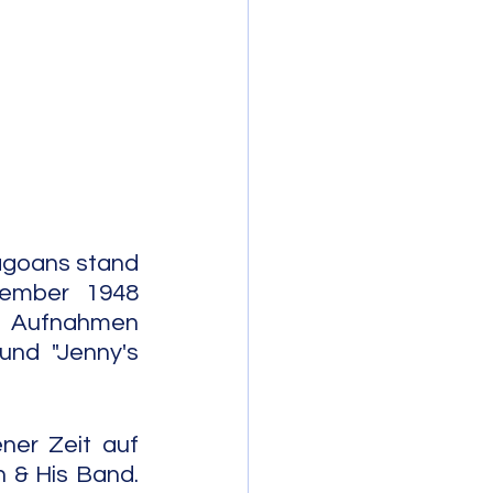
mporary Jazz
agoans stand 
ember 1948 
 Aufnahmen 
nd "Jenny's 
ner Zeit auf 
& His Band. 