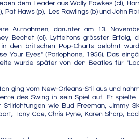
ben dem Leader aus Wally Fawkes (cl), Harry
g), Pat Haws (p),  Les Rawlings (b) und John Ro
tere Aufnahmen, darunter am 13. Novembe
ey Bechet (cl). Lytteltons grösster Erfolg, d
n den britischen Pop-Charts belohnt wurd
se Your Eyes" (Parlophone, 1956). Das eingä
Seite wurde später von den Beatles für "La
ton ging vom New-Orleans-Stil aus und nahm 
nte des Swing in sein Spiel auf. Er spielte 
er Stilrichtungen wie Bud Freeman, Jimmy Sk
art, Tony Coe, Chris Pyne, Karen Sharp, Eddi