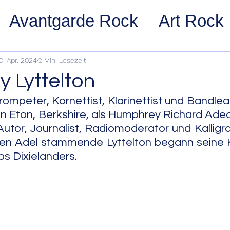
Avantgarde Rock
Art Rock
ost Rock
Noise Rock
Glam
0. Apr. 2024
2 Min. Lesezeit
 Lyttelton
pace Rock
Stoner Rock
Alt
rompeter, Kornettist, Klarinettist und Bandlea
in Eton, Berkshire, als Humphrey Richard Adean
utor, Journalist, Radiomoderator und Kalligrap
arage Rock
Indie Rock/Indie
hen Adel stammende Lyttelton begann seine K
s Dixielanders.
nth Pop
Jazz
Acid Jazz
z
Cool Jazz
Bebop
Hard