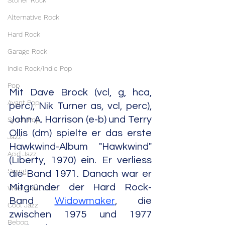
Stoner Rock
Alternative Rock
Hard Rock
Garage Rock
Indie Rock/Indie Pop
Pop
Mit Dave Brock (vcl, g, hca, 
Avant Pop
perc), Nik Turner as, vcl, perc), 
John A. Harrison (e-b) und Terry 
Synth Pop
Ollis (dm) spielte er das erste 
Jazz
Hawkwind-Album "Hawkwind" 
Acid Jazz
(Liberty, 1970) ein. Er verliess 
Swing
die Band 1971. Danach war er 
Mitgründer der Hard Rock-
Westcoast Jazz
Band 
Widowmaker
, die 
Cool Jazz
zwischen 1975 und 1977 
Bebop