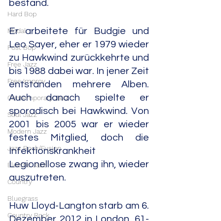
bestand.
Hard Bop
Er arbeitete für Budgie und 
Modal
Leo Sayer, eher er 1979 wieder 
Post Bop
zu Hawkwind zurückkehrte und 
Free Jazz
bis 1988 dabei war. In jener Zeit 
Free Improv
entstanden mehrere Alben. 
Auch danach spielte er 
Contemporary Jazz
sporadisch bei Hawkwind. Von 
Soul Jazz
2001 bis 2005 war er wieder 
Modern Jazz
festes Mitglied, doch die 
Jazz Rock/Fusion
Infektionskrankheit 
Legionellose zwang ihn, wieder 
Electric Jazz
auszutreten.
Country
Bluegrass
Huw Lloyd-Langton starb am 6. 
Country Rock
Dezember 2012 in London, 61-