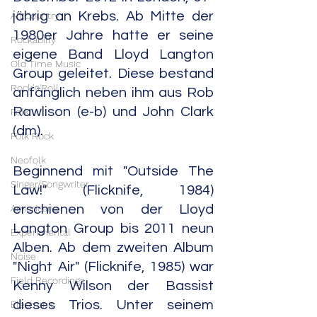
jährig an Krebs. Ab Mitte der 
Alt.Country
1980er Jahre hatte er seine 
Rockabilly
eigene Band Lloyd Langton 
Old Time Music
Group geleitet. Diese bestand 
Rock'n'Roll
anfänglich neben ihm aus Rob 
Rawlison (e-b) und John Clark 
Folk
(dm).
Folk Rock
Neofolk
Beginnend mit "Outside The 
Singer/Songwriter
Law!" (Flicknife, 1984) 
Americana
erschienen von der Lloyd 
Langton Group bis 2011 neun 
Experimental
Alben. Ab dem zweiten Album 
Noise
"Night Air" (Flicknife, 1985) war 
Field Recordings
Kenny Wilson der Bassist 
dieses Trios. Unter seinem 
Electronic