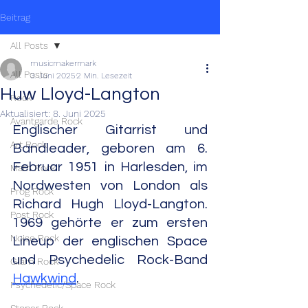
Beitrag
All Posts
musicmakermark
All Posts
3. Juni 2025
2 Min. Lesezeit
Huw Lloyd-Langton
Rock
Aktualisiert:
8. Juni 2025
Avantgarde Rock
Englischer Gitarrist und 
Art Rock
Bandleader, geboren am 6. 
Februar 1951 in Harlesden, im 
Math Rock
Nordwesten von London als 
Prog Rock
Richard Hugh Lloyd-Langton. 
Post Rock
1969 gehörte er zum ersten 
Noise Rock
Lineup der englischen Space 
und Psychedelic Rock-Band 
Glam Rock
Hawkwind
.
Psychedelic/Space Rock