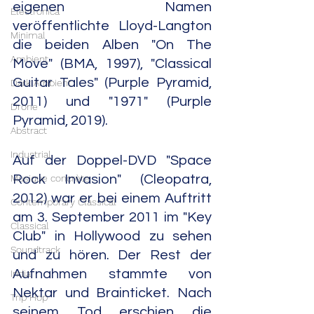
eigenen Namen 
Electronica
veröffentlichte Lloyd-Langton 
Minimal
die beiden Alben "On The 
Ambient
Move" (BMA, 1997), "Classical 
Guitar Tales" (Purple Pyramid, 
Dark Ambient
2011) und "1971" (Purple 
Drone
Pyramid, 2019).
Abstract
Industrial
Auf der Doppel-DVD "Space 
Musique concrète
Rock Invasion" (Cleopatra, 
2012) war er bei einem Auftritt 
Contemporary Classical
am 3. September 2011 im "Key 
Classical
Club" in Hollywood zu sehen 
Soundtrack
und zu hören. Der Rest der 
Aufnahmen stammte von 
India
Nektar und Brainticket. Nach 
Trip Hop
seinem Tod erschien die 