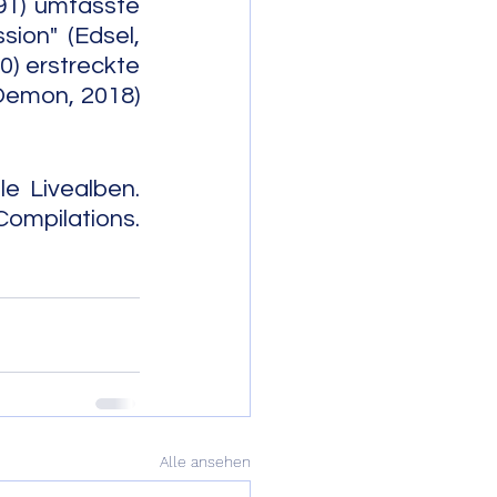
1) umfasste 
ion" (Edsel, 
) erstreckte 
Demon, 2018) 
le Livealben. 
               
Alle ansehen