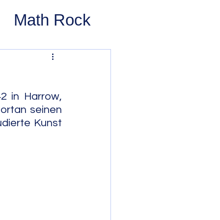
Math Rock
 Rock
ernative Rock
 in Harrow, 
ortan seinen 
dierte Kunst 
 Pop
Pop
Swing
 Bop
Modal