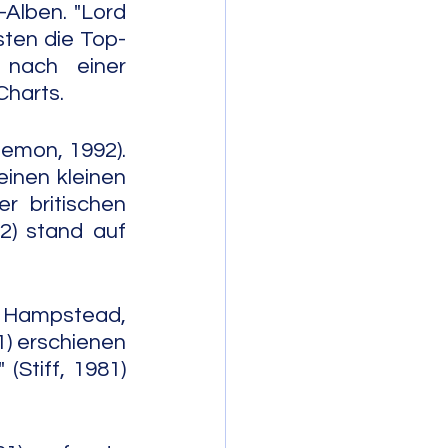
Alben. "Lord 
sten die Top-
nach einer 
Charts.
emon, 1992). 
inen kleinen 
 britischen 
2) stand auf 
n Hampstead, 
) erschienen 
Stiff, 1981) 