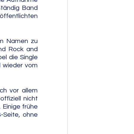
tändig Band 
fentlichten 
em Namen zu 
nd Rock and 
el die Single 
l wieder vom 
h vor allem 
fiziell nicht 
 Einige frühe 
Seite, ohne 