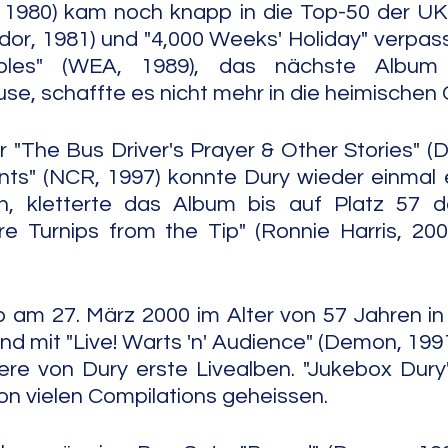
f, 1980) kam noch knapp in die Top-50 der UK-
dor, 1981) und "4,000 Weeks' Holiday" verpas
ples" (WEA, 1989), das nächste Album 
se, schaffte es nicht mehr in die heimischen 
r "The Bus Driver's Prayer & Other Stories" (D
nts" (NCR, 1997) konnte Dury wieder einmal e
n, kletterte das Album bis auf Platz 57 der
e Turnips from the Tip" (Ronnie Harris, 200
b am 27. März 2000 im Alter von 57 Jahren i
d mit "Live! Warts 'n' Audience" (Demon, 1991
ere von Dury erste Livealben. "Jukebox Dury" (
von vielen Compilations geheissen.