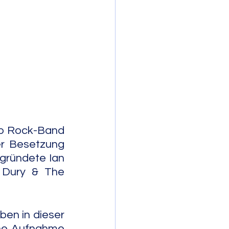
mporary Jazz
Er unterrichtete zuerst als Kunstlehrer. 1971 gründet er die Pub Rock-Band 
er Besetzung 
gründete Ian 
 Dury & The 
en in dieser 
ene Aufnahme 