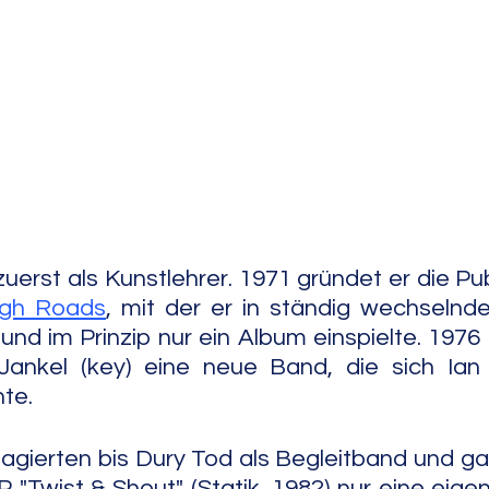
e Jazz
Free Improv
Conte
igh Roads
, mit der er in ständig wechselnd
und im Prinzip nur ein Album einspielte. 1976 
ankel (key) eine neue Band, die sich Ian
te.
 agierten bis Dury Tod als Begleitband und gab
EP "Twist & Shout" (Statik, 1982) nur eine eig