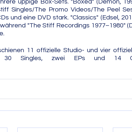
ere üppige Box-Sets. "Boxed" (Demon, 199
tiff Singles/The Promo Videos/The Peel Sess
Ds und eine DVD stark. "Classics" (Edsel, 2010
 während "The Stiff Recordings 1977–1980" (
e.
hienen 11 offizielle Studio- und vier offiziel
les, zwei EPs und 14 Compilations.                 