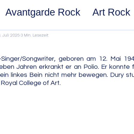
Avantgarde Rock
Art Rock
ost Rock
Noise Rock
Glam
. Juli 2025
3 Min. Lesezeit
pace Rock
Stoner Rock
Alt
-Singer/Songwriter, geboren am 12. Mai 1942
ieben Jahren erkrankt er an Polio. Er konnte f
ein linkes Bein nicht mehr bewegen. Dury stu
arage Rock
Indie Rock/Indie
Royal College of Art.
nth Pop
Jazz
Acid Jazz
z
Cool Jazz
Bebop
Hard