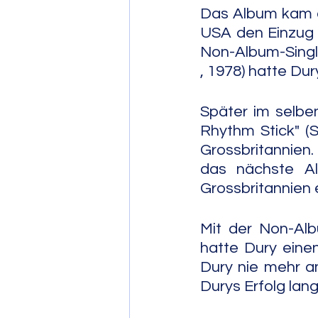
Das Album kam au
USA den Einzug i
Non-Album-Singl
, 1978) hatte Dur
Später im selbe
Rhythm Stick" (S
Grossbritannien. 
das nächste Alb
Grossbritannien e
Mit der Non-Albu
hatte Dury einen
Dury nie mehr a
Durys Erfolg lan