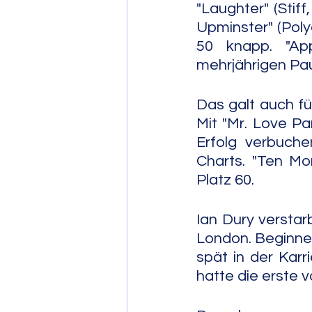
"Laughter" (Stif
Upminster" (Poly
50 knapp. "Ap
mehrjährigen Pau
Das galt auch fü
Mit "Mr. Love Pa
Erfolg verbuche
Charts. "Ten Mor
Platz 60.
Ian Dury verstar
London. Beginnen
spät in der Karri
hatte die erste 