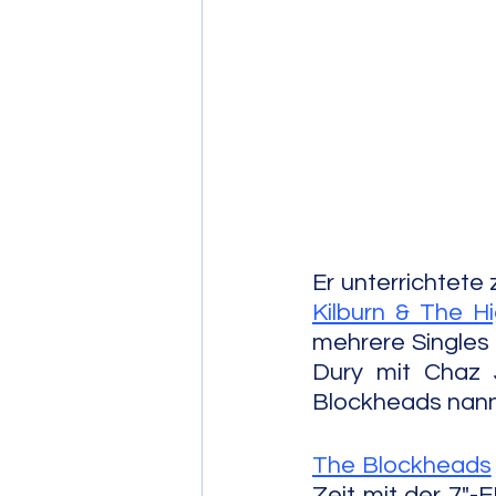
Post Bop
Fre
Soul Jazz
Kilburn & The H
mehrere Singles 
Dury mit Chaz J
Blockheads nann
The Blockheads
Zeit mit der 7"-