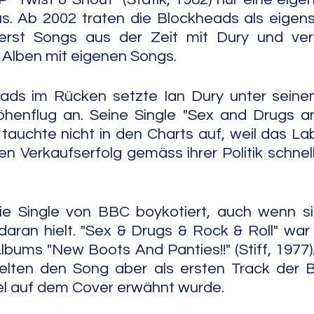
s. Ab 2002 traten die Blockheads als eigens
uerst Songs aus der Zeit mit Dury und veröf
Alben mit eigenen Songs.
ads im Rücken setzte Ian Dury unter sein
henflug an. Seine Single "Sex and Drugs a
7) tauchte nicht in den Charts auf, weil das Lab
n Verkaufserfolg gemäss ihrer Politik schnel
 Single von BBC boykotiert, auch wenn sic
aran hielt. "Sex & Drugs & Rock & Roll" war of
lbums "New Boots And Panties!!" (Stiff, 1977).
elten den Song aber als ersten Track der B-
el auf dem Cover erwähnt wurde.