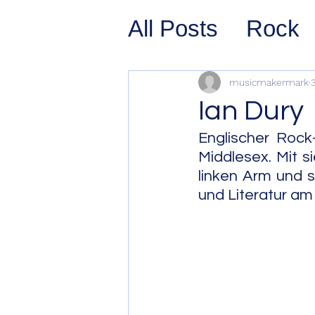
All Posts
Rock
Prog Rock
P
musicmakermark
3
Ian Dury
Psychedelic/S
Englischer Rock
Middlesex. Mit s
linken Arm und s
Hard Rock
G
und Literatur am 
Avant Pop
Sy
Westcoast Jaz