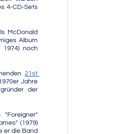
es 4-CD-Sets 
ls McDonald 
amiges Album 
 1974) noch 
ehenden 
21st 
 1970er Jahre 
ründer der 
"Foreigner" 
ames" (1979) 
e er die Band 