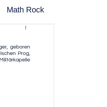
Math Rock
 Rock
ernative Rock
ger, geboren 
ischen Prog, 
ilitärkapelle 
 Pop
Pop
Swing
 Bop
Modal