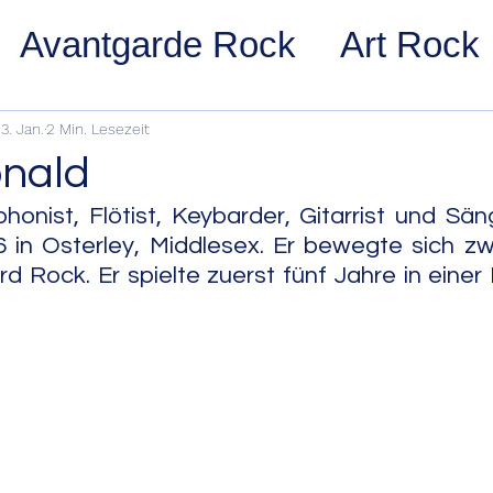
Avantgarde Rock
Art Rock
ost Rock
Noise Rock
Glam
3. Jan.
2 Min. Lesezeit
nald
pace Rock
Stoner Rock
Alt
honist, Flötist, Keybarder, Gitarrist und Sän
 in Osterley, Middlesex. Er bewegte sich zw
d Rock. Er spielte zuerst fünf Jahre in einer M
arage Rock
Indie Rock/Indie
nth Pop
Jazz
Acid Jazz
z
Cool Jazz
Bebop
Hard