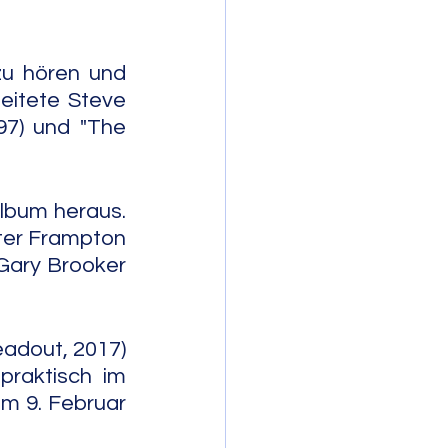
u hören und 
eitete Steve 
97) und "The 
lbum heraus. 
ter Frampton 
Gary Brooker 
dout, 2017) 
raktisch im 
m 9. Februar 
                 