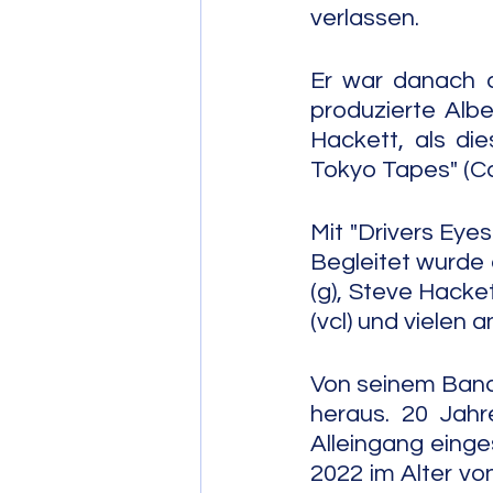
verlassen.
Er war danach 
produzierte Albe
Hackett, als die
Tokyo Tapes" (Ca
Mit "Drivers Eye
Begleitet wurde 
(g), Steve Hacke
(vcl) und vielen 
Von seinem Band
heraus. 20 Jahr
Alleingang einge
2022 im Alter von 75 