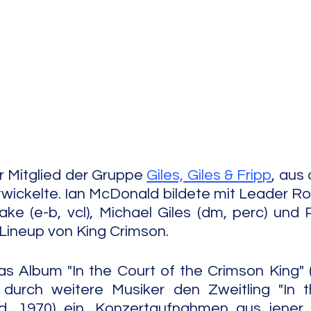
e Jazz
Free Improv
Conte
 Mitglied der Gruppe 
Giles, Giles & Fripp
twickelte. Ian McDonald bildete mit Leader Robe
ake (e-b, vcl), Michael Giles (dm, perc) und P
e Lineup von King Crimson.
as Album "In the Court of the Crimson King" (I
 durch weitere Musiker den Zweitling "In 
nd, 1970) ein. Konzertaufnahmen aus jener 