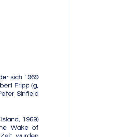
mporary Jazz
, aus der sich 1969 
rt Fripp (g, 
eter Sinfield 
sland, 1969) 
the Wake of 
Zeit wurden 