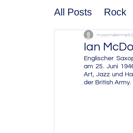
All Posts
Rock
Prog Rock
P
musicmakermark
2
Ian McDo
Psychedelic/S
Englischer Saxop
am 25. Juni 1946
Art, Jazz und Har
Hard Rock
G
der British Army.
Avant Pop
Sy
Westcoast Jaz