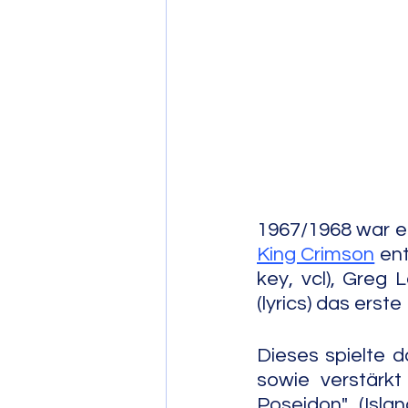
Post Bop
Fre
Soul Jazz
1967/1968 war er
King Crimson
 en
key, vcl), Greg L
(lyrics) das erst
Dieses spielte d
sowie verstärkt
Poseidon" (Isla