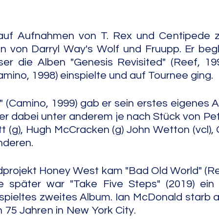
auf Aufnahmen von T. Rex und Centipede z
n von Darryl Way's Wolf und Fruupp. Er begl
ser die Alben "Genesis Revisited" (Reef, 19
mino, 1998) einspielte und auf Tournee ging.
s" (Camino, 1999) gab er sein erstes eigenes A
er dabei unter anderem je nach Stück von Pe
tt (g), Hugh McCracken (g) John Wetton (vcl), 
anderen.
projekt Honey West kam "Bad Old World" (Rea
e später war "Take Five Steps" (2019) ein p
spieltes zweites Album. Ian McDonald starb a
Jahren in New York City.                                    