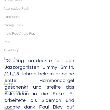
Stoner Rock
Alternative Rock
Hard Rock
Garage Rock
Indie Rock/Indie Pop
Pop
Avant Pop
Synth Pop
13-jährig entdeckte er den 
Jazz
Jazzorganisten Jimmy Smith. 
Mit 15 Jahren bekam er seine 
Acid Jazz
erste Hammondorgel 
Swing
geschenkt und stellte das 
Westcoast Jazz
Akkordeon in die Ecke. Er 
arbeitete als Sideman und 
Cool Jazz
konnte dank Paul Bley auf 
Bebop