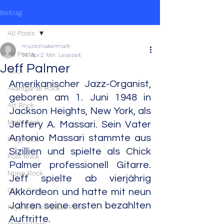
Beitrag
All Posts
musicmakermark
All Posts
14. Apr.
2 Min. Lesezeit
Jeff Palmer
Rock
Amerikanischer Jazz-Organist, 
Avantgarde Rock
geboren am 1. Juni 1948 in 
Art Rock
Jackson Heights, New York, als 
Math Rock
Jeffery A. Massari. Sein Vater 
Antonio Massari stammte aus 
Prog Rock
Sizillien und spielte als Chick 
Post Rock
Palmer professionell Gitarre. 
Noise Rock
Jeff spielte ab vierjährig 
Glam Rock
Akkordeon und hatte mit neun 
Jahren seine ersten bezahlten 
Psychedelic/Space Rock
Auftritte.