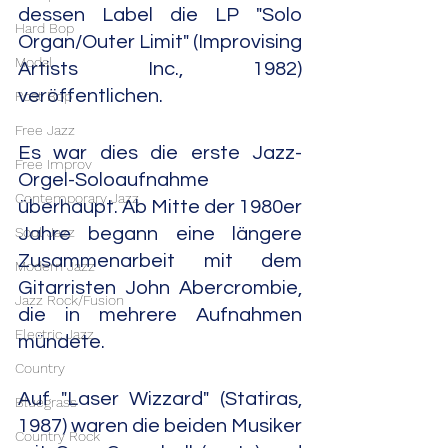
dessen Label die LP "Solo 
Hard Bop
Organ/Outer Limit" (Improvising 
Modal
Artists Inc., 1982) 
veröffentlichen.
Post Bop
Free Jazz
Es war dies die erste Jazz-
Free Improv
Orgel-Soloaufnahme 
Contemporary Jazz
überhaupt. Ab Mitte der 1980er 
Soul Jazz
Jahre begann eine längere 
Zusammenarbeit mit dem 
Modern Jazz
Gitarristen John Abercrombie, 
Jazz Rock/Fusion
die in mehrere Aufnahmen 
Electric Jazz
mündete.
Country
Auf "Laser Wizzard" (Statiras, 
Bluegrass
1987) waren die beiden Musiker 
Country Rock