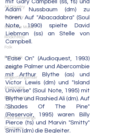
mit Gary Campbell (ss, ts) und 
Alt.Country
Adam Nussbaum (dm) zu 
Rockabilly
hören. Auf "Abacadabra" (Soul 
Note, 1990) spielte David 
Old Time Music
Liebman (ss) an Stelle von 
Rock'n'Roll
Campbell.
Folk
Folk Rock
"Ease On" (Audioquest, 1993) 
zeigte Palmer und Abercombie 
Neofolk
mit Arthur Blythe (as) und 
Singer/Songwriter
Victor Lewis (dm) und "Island 
Americana
Universe" (Soul Note, 1995) mit 
Experimental
Blythe und Rashied Ali (dm). Auf 
"Shades Of The Pine" 
Noise
(Reservoir, 1995) waren Billy 
Field Recordings
Pierce (ts) und Marvin "Smitty" 
Electronic
Smith (dm) die Begleiter.