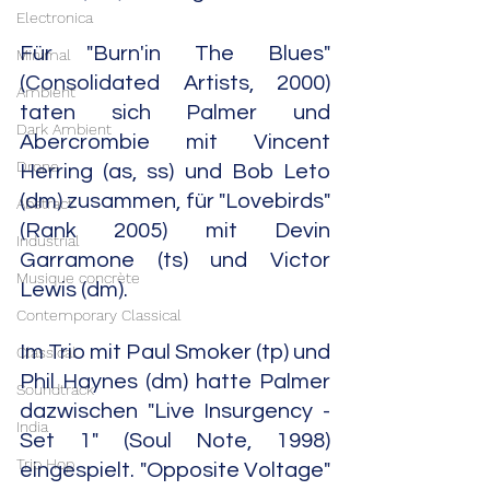
Electronica
Für "Burn'in The Blues" 
Minimal
(Consolidated Artists, 2000) 
Ambient
taten sich Palmer und 
Dark Ambient
Abercrombie mit Vincent 
Drone
Herring (as, ss) und Bob Leto 
(dm) zusammen, für "Lovebirds" 
Abstract
(Rank 2005) mit Devin 
Industrial
Garramone (ts) und Victor 
Musique concrète
Lewis (dm).
Contemporary Classical
Im Trio mit Paul Smoker (tp) und 
Classical
Phil Haynes (dm) hatte Palmer 
Soundtrack
dazwischen "Live Insurgency - 
India
Set 1" (Soul Note, 1998) 
Trip Hop
eingespielt. "Opposite Voltage" 