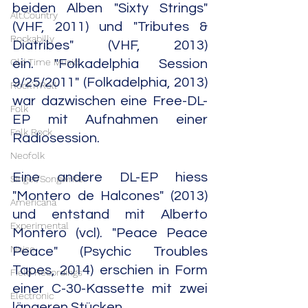
beiden Alben "Sixty Strings" 
Alt.Country
(VHF, 2011) und "Tributes & 
Rockabilly
Diatribes" (VHF, 2013) 
Old Time Music
ein. "Folkadelphia Session 
9/25/2011" (Folkadelphia, 2013) 
Rock'n'Roll
war dazwischen eine Free-DL-
Folk
EP mit Aufnahmen einer 
Folk Rock
Radiosession.
Neofolk
Eine andere DL-EP hiess 
Singer/Songwriter
"Montero de Halcones" (2013) 
Americana
und entstand mit Alberto 
Experimental
Montero (vcl). "Peace Peace 
Noise
Peace" (Psychic Troubles 
Tapes, 2014) erschien in Form 
Field Recordings
einer C-30-Kassette mit zwei 
Electronic
längeren Stücken. 