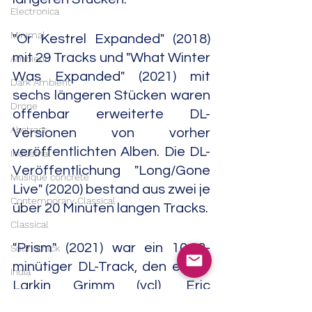
Electronica
Minimal
"Or Kestrel Expanded" (2018) 
mit 29 Tracks und "What Winter 
Ambient
Was Expanded" (2021) mit 
Dark Ambient
sechs längeren Stücken waren 
Drone
offenbar erweiterte DL-
Abstract
Versionen von vorher 
veröffentlichten Alben. Die DL-
Industrial
Veröffentlichung "Long​/​Gone 
Musique concrète
Live" (2020) bestand aus zwei je 
Contemporary Classical
über 20 Minuten langen Tracks.
Classical
"Prism" (2021) war ein 10:32-
Soundtrack
minütiger DL-Track, den er mit 
India
Larkin Grimm (vcl), Eric 
Trip Hop
Carbonara (ppright 