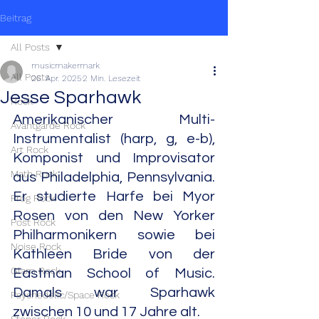
Beitrag
All Posts
musicmakermark
All Posts
26. Apr. 2025
2 Min. Lesezeit
Jesse Sparhawk
Rock
Amerikanischer Multi-
Avantgarde Rock
Instrumentalist (harp, g, e-b), 
Art Rock
Komponist und Improvisator 
Math Rock
aus Philadelphia, Pennsylvania. 
Er studierte Harfe bei Myor 
Prog Rock
Rosen von den New Yorker 
Post Rock
Philharmonikern sowie bei 
Noise Rock
Kathleen Bride von der 
Glam Rock
Eastman School of Music. 
Damals war Sparhawk 
Psychedelic/Space Rock
zwischen 10 und 17 Jahre alt.