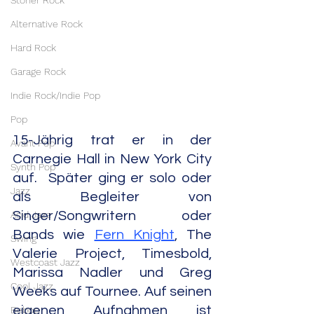
Stoner Rock
Alternative Rock
Hard Rock
Garage Rock
Indie Rock/Indie Pop
Pop
15-Jährig trat er in der 
Avant Pop
Carnegie Hall in New York City 
Synth Pop
auf.  Später ging er solo oder 
Jazz
als Begleiter von 
Acid Jazz
Singer/Songwritern oder 
Bands wie 
Fern Knight
, The 
Swing
Valerie Project, Timesbold, 
Westcoast Jazz
Marissa Nadler und Greg 
Cool Jazz
Weeks auf Tournee. Auf seinen 
eigenen Aufnahmen ist 
Bebop