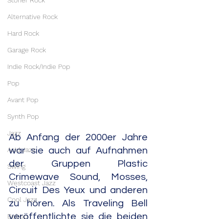
Stoner Rock
Alternative Rock
Hard Rock
Garage Rock
Indie Rock/Indie Pop
Pop
Avant Pop
Synth Pop
Jazz
Ab Anfang der 2000er Jahre 
Acid Jazz
war sie auch auf Aufnahmen 
der Gruppen Plastic 
Swing
Crimewave Sound, Mosses, 
Westcoast Jazz
Circuit Des Yeux und anderen 
Cool Jazz
zu hören. Als Traveling Bell 
veröffentlichte sie die beiden 
Bebop