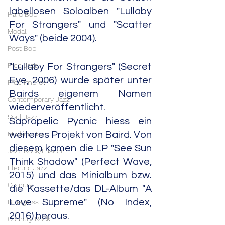
labellosen Soloalben "Lullaby 
Hard Bop
For Strangers" und "Scatter 
Modal
Ways" (beide 2004).
Post Bop
Free Jazz
"Lullaby For Strangers" (Secret 
Eye, 2006) wurde später unter 
Free Improv
Bairds eigenem Namen 
Contemporary Jazz
wiederveröffentlicht. 
Soul Jazz
Sapropelic Pycnic hiess ein 
Modern Jazz
weiteres Projekt von Baird. Von 
diesem kamen die LP "See Sun 
Jazz Rock/Fusion
Think Shadow" (Perfect Wave, 
Electric Jazz
2015) und das Minialbum bzw. 
Country
die Kassette/das DL-Album "A 
Love Supreme" (No Index, 
Bluegrass
2016) heraus.
Country Rock