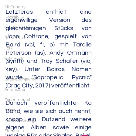
Alt.Country
Letzteres enthielt eine 
Rockabilly
eigenwillige Version des 
Old Time Music
gleichnamigen Stücks von 
John Coltrane, gespielt von 
Rock'n'Roll
Baird (vcl, fl, p) mit Taralie 
Folk
Peterson (as), Andy Ortmann 
Folk Rock
(synth) und Troy Schafer (vio, 
Neofolk
key). Unter Bairds Namen 
wurde "Sapropelic Pycnic" 
Singer/Songwriter
(Drag City, 2017) veröffentlicht.
Americana
Experimental
Danach veröffentlichte Ka 
Noise
Baird, wie sie sich auch nennt, 
knapp ein Dutzend weitere 
Field Recordings
eigene Alben sowie einige 
Electronic
wenige EPs oder Singles. Bei all 