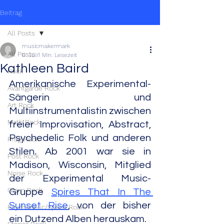
Beitrag
All Posts
musicmakermark
All Posts
6. Juli
1 Min. Lesezeit
Kathleen Baird
Rock
Amerikanische Experimental-
Avantgarde Rock
Sängerin und 
Art Rock
Multiinstrumentalistin zwischen 
Math Rock
freier Improvisation, Abstract, 
Psychedelic Folk und anderen 
Prog Rock
Stilen. Ab 2001 war sie in 
Post Rock
Madison, Wisconsin, Mitglied 
Noise Rock
der Experimental Music-
Glam Rock
Gruppe 
Spires That In The 
Sunset Rise
, von der bisher 
Psychedelic/Space Rock
ein Dutzend Alben herauskam.