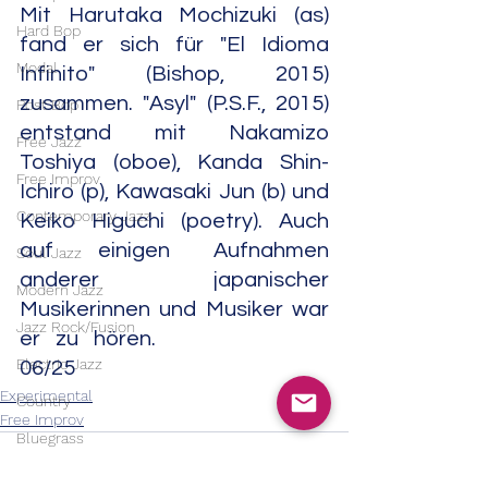
Mit Harutaka Mochizuki (as) 
Hard Bop
fand er sich für "El Idioma 
Modal
Infinito" (Bishop, 2015) 
zusammen. "Asyl" (P.S.F., 2015) 
Post Bop
entstand mit Nakamizo 
Free Jazz
Toshiya (oboe), Kanda Shin-
Free Improv
Ichiro (p), Kawasaki Jun (b) und 
Contemporary Jazz
Keiko Higuchi (poetry). Auch 
auf einigen Aufnahmen 
Soul Jazz
anderer japanischer 
Modern Jazz
Musikerinnen und Musiker war 
Jazz Rock/Fusion
er zu hören.                                                                                                                              
Electric Jazz
06/25
Experimental
Country
Free Improv
Bluegrass
Country Rock