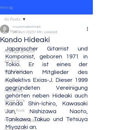
Beitrag
All Posts
musicmakermark
All Posts
24. Juni 2025
1 Min. Lesezeit
Kondo Hideaki
Rock
Japanischer Gitarrist und 
Avantgarde Rock
Komponist, geboren 1971 in 
Art Rock
Tokio. Er ist eines der 
Math Rock
führenden Mitglieder des 
Kollektivs Exias-J. Dieser 1999 
Prog Rock
gegründeten Vereinigung 
Post Rock
gehörten neben Hideaki auch 
Noise Rock
Kanda Shin-Ichiro, Kawasaki 
Glam Rock
Jun, Nishizawa Naoto, 
Tanikawa Takuo und Tetsuya 
Psychedelic/Space Rock
Miyazaki an.