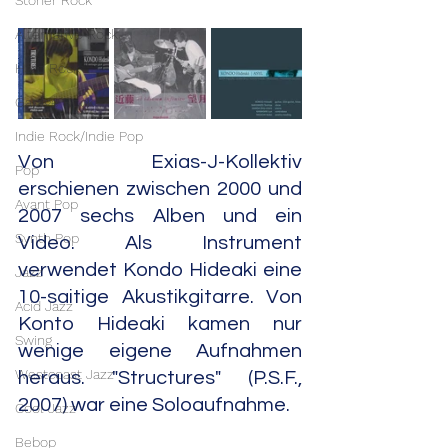
Stoner Rock
Alternative Rock
Hard Rock
Garage Rock
Indie Rock/Indie Pop
Von Exias-J-Kollektiv 
Pop
erschienen zwischen 2000 und 
Avant Pop
2007 sechs Alben und ein 
Synth Pop
Video. Als Instrument 
verwendet Kondo Hideaki eine 
Jazz
10-saitige Akustikgitarre. Von 
Acid Jazz
Konto Hideaki kamen nur 
Swing
wenige eigene Aufnahmen 
Westcoast Jazz
heraus. "Structures" (P.S.F., 
2007) war eine Soloaufnahme.
Cool Jazz
Bebop