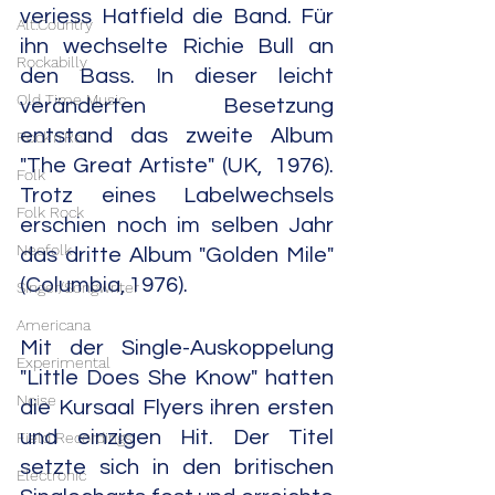
veriess Hatfield die Band. Für 
Alt.Country
ihn wechselte Richie Bull an 
Rockabilly
den Bass. In dieser leicht 
Old Time Music
veränderten Besetzung 
entstand das zweite Album 
Rock'n'Roll
"The Great Artiste" (UK,  1976). 
Folk
Trotz eines Labelwechsels 
Folk Rock
erschien noch im selben Jahr 
Neofolk
das dritte Album "Golden Mile" 
(Columbia, 1976).
Singer/Songwriter
Americana
Mit der Single-Auskoppelung 
Experimental
"Little Does She Know" hatten 
Noise
die Kursaal Flyers ihren ersten 
und einzigen Hit. Der Titel 
Field Recordings
setzte sich in den britischen 
Electronic