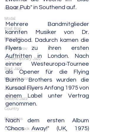
Boar Pub" in Southend auf.
Hard Bop
Modal
Mehrere Bandmitglieder 
Post Bop
kannten Musiker von Dr. 
Free Jazz
Feelgood. Dadurch kamen die 
Flyers zu ihren ersten 
Free Improv
Auftritten in London. Nach 
Contemporary Jazz
einner Westeuropa-Tournee 
Soul Jazz
als Opener für die Flying 
Modern Jazz
Burrito Brothers wurden die 
Kursaal Flyers Anfang 1975 von 
Jazz Rock/Fusion
einem Label unter Vertrag 
Electric Jazz
genommen.
Country
Bluegrass
Nach dem ersten Album 
"Chocs Away!" (UK, 1975) 
Country Rock