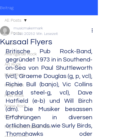
Beitrag
All Posts
musicmakermark
All Posts
2. Juli 2025
2 Min. Lesezeit
Kursaal Flyers
Rock
Britische Pub Rock-Band, 
Avantgarde Rock
gegründet 1973 in in Southend-
Art Rock
on-Sea von Paul Shuttleworth 
Math Rock
(vcl), Graeme Douglas (g, p, vcl), 
Richie Bull (banjo), Vic Collins 
Prog Rock
(pedal steel-g, vcl), Dave 
Post Rock
Hatfield (e-b) und Will Birch 
Noise Rock
(dm). Die Musiker besassen 
Glam Rock
Erfahrungen in diversen 
örtlichen Bands wie Surly Birds, 
Psychedelic/Space Rock
Thomahawks oder 