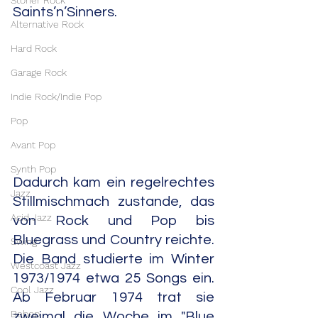
Stoner Rock
Saints’n’Sinners.
Alternative Rock
Hard Rock
Garage Rock
Indie Rock/Indie Pop
Pop
Avant Pop
Synth Pop
Dadurch kam ein regelrechtes 
Jazz
Stillmischmach zustande, das 
Acid Jazz
von Rock und Pop bis 
Bluegrass und Country reichte. 
Swing
Die Band studierte im Winter 
Westcoast Jazz
1973/1974 etwa 25 Songs ein. 
Cool Jazz
Ab Februar 1974 trat sie 
Bebop
zweimal die Woche im "Blue 