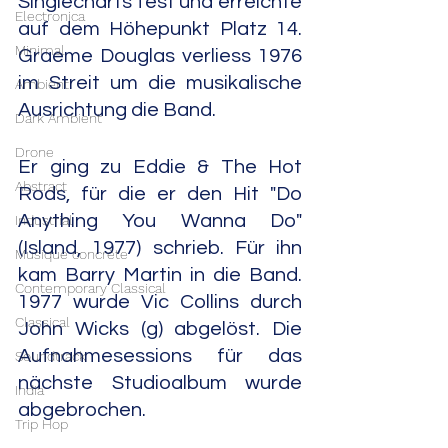
Singlecharts fest und erreichte 
Electronica
auf dem Höhepunkt Platz 14. 
Minimal
Graeme Douglas verliess 1976 
im Streit um die musikalische 
Ambient
Ausrichtung die Band.
Dark Ambient
Drone
Er ging zu Eddie & The Hot 
Abstract
Rods, für die er den Hit "Do 
Anything You Wanna Do" 
Industrial
(Island, 1977) schrieb. Für ihn 
Musique concrète
kam Barry Martin in die Band. 
Contemporary Classical
1977 wurde Vic Collins durch 
Classical
John Wicks (g) abgelöst. Die 
Aufnahmesessions für das 
Soundtrack
nächste Studioalbum wurde 
India
abgebrochen.
Trip Hop