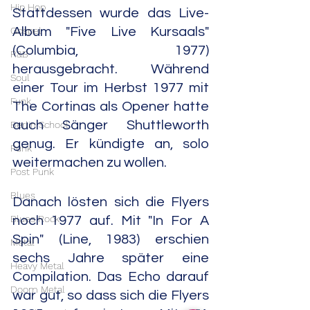
Hip Hop
Stattdessen wurde das Live-
Gospel
Album "Five Live Kursaals" 
(Columbia, 1977) 
R&B
herausgebracht. Während 
Soul
einer Tour im Herbst 1977 mit 
Funk
The Cortinas als Opener hatte 
auch Sänger Shuttleworth 
Berlin School
genug. Er kündigte an, solo 
Punk
weitermachen zu wollen.
Post Punk
Blues
Danach lösten sich die Flyers 
Blues Rock
noch 1977 auf. Mit "In For A 
Spin" (Line, 1983) erschien 
Metal
sechs Jahre später eine 
Heavy Metal
Compilation. Das Echo darauf 
Doom Metal
war gut, so dass sich die Flyers 