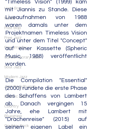
"Timeless Vision" (1999) kam 
Hard Bop
mit Jiannis zu Stande. Diese 
Liveaufnahmen von 1988 
Modal
waren damals unter dem 
Post Bop
Projektnamen Timeless Vision 
Free Jazz
und unter dem Titel "Concept" 
Free Improv
auf einer Kassette (Spheric 
Music, 1988) veröffentlicht 
Contemporary Jazz
worden.
Soul Jazz
Modern Jazz
Die Compilation "Essential" 
Jazz Rock/Fusion
(2000) rundete die erste Phase 
des Schaffens von Lambert 
Electric Jazz
ab. Danach vergingen 15 
Country
Jahre, ehe Lambert mit 
Bluegrass
"Drachenreise" (2015) auf 
Country Rock
seinem eigenen Label ein 