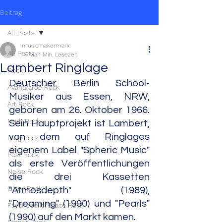
Beitrag
All Posts
musicmakermark
All Posts
17. Mai
1 Min. Lesezeit
Lambert Ringlage
Rock
Deutscher Berlin School-
Avantgarde Rock
Musiker aus Essen, NRW, 
Art Rock
geboren am 26. Oktober 1966. 
Math Rock
Sein Hauptprojekt ist Lambert, 
von dem auf Ringlages 
Prog Rock
eigenem Label "Spheric Music" 
Post Rock
als erste Veröffentlichungen 
Noise Rock
die drei Kassetten 
Glam Rock
"Atmosdepth" (1989), 
"Dreaming" (1990) und "Pearls" 
Psychedelic/Space Rock
(1990) auf den Markt kamen.