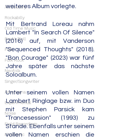
weiteres Album vorlegte.
Alt.Country
Rockabilly
Mit Bertrand Loreau nahm 
Old Time Music
Lambert "In Search Of Silence" 
Rock'n'Roll
(2016) auf, mit Vanderson 
"Sequenced Thoughts" (2018). 
Folk
"Bon Courage" (2023) war fünf 
Folk Rock
Jahre später das nächste 
Neofolk
Soloalbum.
Singer/Songwriter
Americana
Unter seinem vollen Namen 
Lambert Ringlage bzw. im Duo 
Experimental
mit Stephen Parsick kam 
Noise
"Trancesession" (1993) zu 
Field Recordings
Stande. Ebenfalls unter seinem 
vollen Namen erschien die 
Electronic