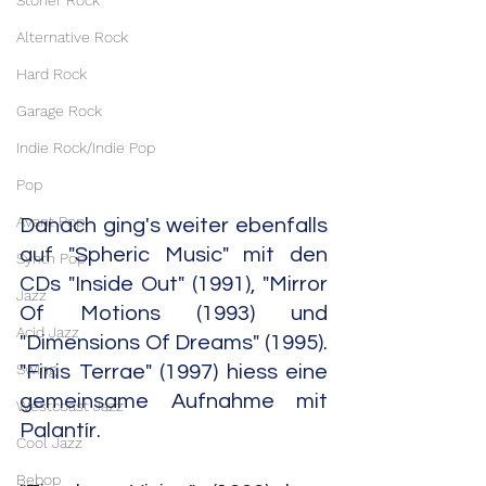
Stoner Rock
Alternative Rock
Hard Rock
Garage Rock
Indie Rock/Indie Pop
Pop
Avant Pop
Danach ging's weiter ebenfalls 
auf "Spheric Music" mit den 
Synth Pop
CDs "Inside Out" (1991), "Mirror 
Jazz
Of Motions (1993) und 
Acid Jazz
"Dimensions Of Dreams" (1995). 
Swing
"Finis Terrae" (1997) hiess eine 
gemeinsame Aufnahme mit 
Westcoast Jazz
Palantír.
Cool Jazz
Bebop