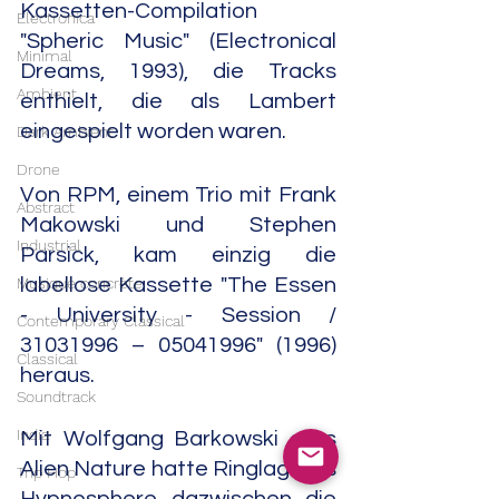
Kassetten-Compilation 
Electronica
"Spheric Music" (Electronical 
Minimal
Dreams, 1993), die Tracks 
Ambient
enthielt, die als Lambert 
eingespielt worden waren.
Dark Ambient
Drone
Von RPM, einem Trio mit Frank 
Abstract
Makowski und Stephen 
Industrial
Parsick, kam einzig die 
Musique concrète
labellose Kassette "The Essen 
- University - Session / 
Contemporary Classical
31031996 – 05041996" (1996) 
Classical
heraus.
Soundtrack
India
Mit Wolfgang Barkowski alias 
Alien Nature hatte Ringlage als 
Trip Hop