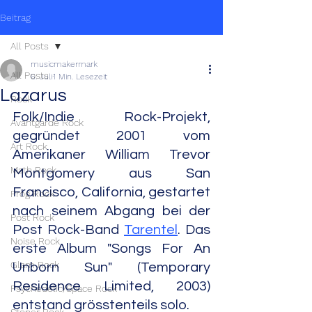
Beitrag
All Posts
musicmakermark
All Posts
6. Juli
1 Min. Lesezeit
Lazarus
Rock
Folk/Indie Rock-Projekt, 
Avantgarde Rock
gegründet 2001 vom 
Art Rock
Amerikaner William Trevor 
Math Rock
Montgomery aus San 
Francisco, California, gestartet 
Prog Rock
nach seinem Abgang bei der 
Post Rock
Post Rock-Band 
Tarentel
. Das 
Noise Rock
erste Album "Songs For An 
Glam Rock
Unborn Sun" (Temporary 
Residence Limited, 2003) 
Psychedelic/Space Rock
entstand grösstenteils solo.