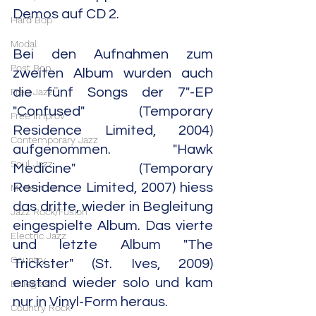
Demos auf CD 2.
Hard Bop
Modal
Bei den Aufnahmen zum 
Post Bop
zweiten Album wurden auch 
die fünf Songs der 7"-EP 
Free Jazz
"Confused" (Temporary 
Free Improv
Residence Limited, 2004) 
Contemporary Jazz
aufgenommen. "Hawk 
Soul Jazz
Medicine" (Temporary 
Residence Limited, 2007) hiess 
Modern Jazz
das dritte, wieder in Begleitung 
Jazz Rock/Fusion
eingespielte Album. Das vierte 
Electric Jazz
und letzte Album "The 
Country
Trickster" (St. Ives, 2009) 
enstand wieder solo und kam 
Bluegrass
nur in Vinyl-Form heraus. 
Country Rock