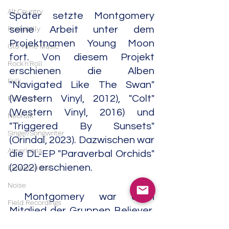
Alt.Country
Später setzte Montgomery 
Rockabilly
seine Arbeit unter dem 
Projektnamen Young Moon 
Old Time Music
fort. Von diesem Projekt 
Rock'n'Roll
erschienen die Alben 
Folk
"Navigated Like The Swan" 
(Western Vinyl, 2012), "Colt" 
Folk Rock
(Western Vinyl, 2016) und 
Neofolk
"Triggered By Sunsets" 
Singer/Songwriter
(Orindal, 2023). Dazwischen war 
Americana
die DL-EP "Paraverbal Orchids" 
(2022) erschienen.
Experimental
Noise
 Montgomery war auch 
Field Recordings
Mitglied der Gruppen Believer, 
Electronic
Isidore Ducasse, Jargon und 