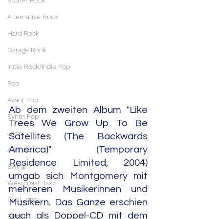
Stoner Rock
Alternative Rock
Hard Rock
Garage Rock
Indie Rock/Indie Pop
Pop
Avant Pop
Ab dem zweiten Album "Like 
Synth Pop
Trees We Grow Up To Be 
Jazz
Satellites (The Backwards 
America)" (Temporary 
Acid Jazz
Residence Limited, 2004) 
Swing
umgab sich Montgomery mit 
Westcoast Jazz
mehreren Musikerinnen und 
Cool Jazz
Musikern. Das Ganze erschien 
auch als Doppel-CD mit dem 
Bebop