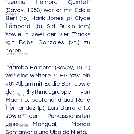
"Lennie Hambro Quintet" 
Hip Hop
(Savoy, 1953) war er mit Eddie 
Gospel
Bert (tb), Hank Jones (p), Clyde 
R&B
Lombardi (b), Sid Bulkin (dm) 
Soul
sowie in zwei der vier Tracks 
mit Babs Gonzales (vcl) zu 
Funk
hören.
Berlin School
Punk
"Mambo Hambro" (Savoy, 1954) 
Post Punk
war eine weitere 7"-EP bzw. ein 
10"-Album mit Eddie Bert sowie 
Blues
der Rhythmusgruppe von 
Blues Rock
Machito, bestehend aus Rene 
Metal
Hernandez (p), Luis Barreto (b) 
Heavy Metal
sowie den Perkussionisten 
Jose Mangual, Mongo 
Doom Metal
Santamaria und Ubaldo Nieto.