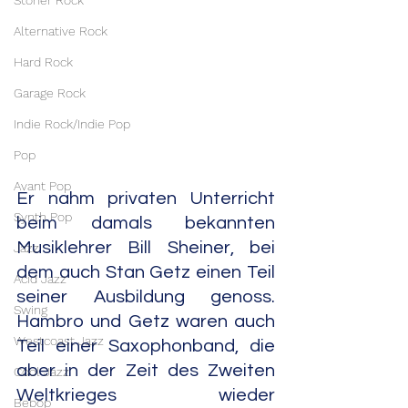
Stoner Rock
Alternative Rock
Hard Rock
Garage Rock
Indie Rock/Indie Pop
Pop
Avant Pop
Er nahm privaten Unterricht 
Synth Pop
beim damals bekannten 
Musiklehrer Bill Sheiner, bei 
Jazz
dem auch Stan Getz einen Teil 
Acid Jazz
seiner Ausbildung genoss. 
Swing
Hambro und Getz waren auch 
Westcoast Jazz
Teil einer Saxophonband, die 
aber in der Zeit des Zweiten 
Cool Jazz
Weltkrieges wieder 
Bebop