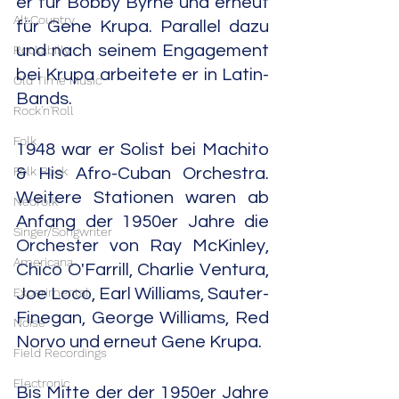
er für Bobby Byrne und erneut 
Alt.Country
für Gene Krupa. Parallel dazu 
und nach seinem Engagement 
Rockabilly
bei Krupa arbeitete er in Latin-
Old Time Music
Bands.
Rock'n'Roll
Folk
1948 war er Solist bei Machito 
Folk Rock
& His Afro-Cuban Orchestra. 
Weitere Stationen waren ab 
Neofolk
Anfang der 1950er Jahre die 
Singer/Songwriter
Orchester von Ray McKinley, 
Americana
Chico O'Farrill, Charlie Ventura, 
Experimental
Joe Loco, Earl Williams, Sauter-
Finegan, George Williams, Red 
Noise
Norvo und erneut Gene Krupa.
Field Recordings
Electronic
Bis Mitte der der 1950er Jahre 