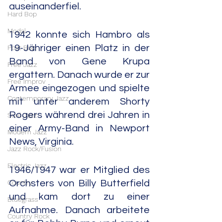
auseinanderfiel.
Hard Bop
Modal
1942 konnte sich Hambro als 
19-Jähriger einen Platz in der 
Post Bop
Band von Gene Krupa 
Free Jazz
ergattern. Danach wurde er zur 
Free Improv
Armee eingezogen und spielte 
Contemporary Jazz
mit unter anderem Shorty 
Rogers während drei Jahren in 
Soul Jazz
einer Army-Band in Newport 
Modern Jazz
News, Virginia.
Jazz Rock/Fusion
Electric Jazz
1946/1947 war er Mitglied des 
Country
Orchsters von Billy Butterfield 
und kam dort zu einer 
Bluegrass
Aufnahme. Danach arbeitete 
Country Rock