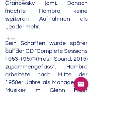
Granowsky (dm). Danach 
Ska
machte Hambro keine 
weiteren Aufnahmen als 
Reggae
Leader mehr.
Dub
Ethno
Sein Schaffen wurde später 
Tex Mex
auf der CD "Complete Sessions 
1953-1957" (Fresh Sound, 2015) 
American Primitivism
zusammengefasst. Hambro 
Latin
arbeitete nach Mitte der 
1950er Jahre als Manager und 
Musiker im Glenn Miller 
Orchestra, das unter der 
Leitung von Ray McKinley 
stand.