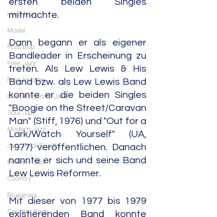
ersten beiden Singles 
Hard Bop
mitmachte.
Modal
Dann begann er als eigener 
Post Bop
Bandleader in Erscheinung zu 
Free Jazz
treten. Als Lew Lewis & His 
Free Improv
Band bzw. als Lew Lewis Band 
konnte er die beiden Singles 
Contemporary Jazz
"Boogie on the Street/Caravan 
Soul Jazz
Man" (Stiff, 1976) und "Out for a 
Modern Jazz
Lark/Watch Yourself" (UA, 
Jazz Rock/Fusion
1977) veröffentlichen. Danach 
nannte er sich und seine Band 
Electric Jazz
Lew Lewis Reformer.
Country
Bluegrass
Mit dieser von 1977 bis 1979 
Country Rock
existierenden Band konnte 