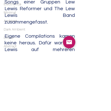
Songs einer Gruppen Lew 
Electronica
Lewis Reformer und The Lew 
Minimal
Lewis Band 
Ambient
zusammengefasst.
Dark Ambient
Eigene Compilations kamen 
Drone
keine heraus. Dafür war Lew 
Abstract
Lewis auf mehreren 
Industrial
Samplern/Compilations des 
Labels "Stiff Records" mit 
Musique concrète
Songs vertreten. Lew Lewis 
Contemporary Classical
starb am 16. April 2021 im Alter 
Classical
von 65 oder 66 
Soundtrack
Jahren.                                                      
India
07/25
Trip Hop
Rock