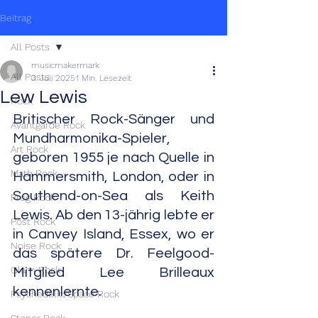
Beitrag
All Posts
musicmakermark
All Posts
3. Juli 2025
1 Min. Lesezeit
Lew Lewis
Rock
Britischer Rock-Sänger und 
Avantgarde Rock
Mundharmonika-Spieler, 
Art Rock
geboren 1955 je nach Quelle in 
Math Rock
Hammersmith, London, oder in 
Southend-on-Sea als Keith 
Prog Rock
Lewis. Ab den 13-jährig lebte er 
Post Rock
in Canvey Island, Essex, wo er 
Noise Rock
das spätere Dr. Feelgood-
Glam Rock
Mitglied Lee Brilleaux 
kennenlernte.
Psychedelic/Space Rock