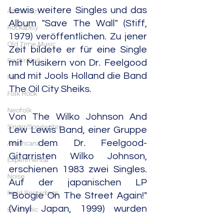
Lewis weitere Singles und das 
Alt.Country
Album "Save The Wall" (Stiff, 
Rockabilly
1979) veröffentlichen. Zu jener 
Old Time Music
Zeit bildete er für eine Single 
Rock'n'Roll
mit Musikern von Dr. Feelgood 
und mit Jools Holland die Band 
Folk
The Oil City Sheiks.
Folk Rock
Neofolk
Von The Wilko Johnson And 
Singer/Songwriter
Lew Lewis Band, einer Gruppe 
mit dem Dr. Feelgood-
Americana
Gitarristen Wilko Johnson, 
Experimental
erschienen 1983 zwei Singles. 
Noise
Auf der japanischen LP 
Field Recordings
"Boogie On The Street Again!" 
(Vinyl Japan, 1999) wurden 
Electronic