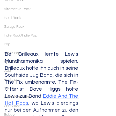
Stoner Rock
Alternative Rock
Hard Rock
Garage Rock
Indie Rock/Indie Pop
Pop
Avant Pop
Bei Brilleaux lernte Lewis 
Mundharmonika spielen. 
Synth Pop
Brilleaux holte ihn auch in seine 
Jazz
Southside Jug Band, die sich in 
Acid Jazz
The Fix umbenannte. The Fix-
Swing
Gitarrist Dave Higgs holte 
Lewis zur Band 
Eddie And The 
Westcoast Jazz
Hot Rods
, wo Lewis alerdings 
Cool Jazz
nur bei den Aufnahmen zu den 
Bebop