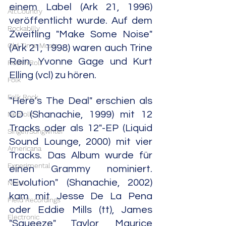
einem Label (Ark 21, 1996) 
Alt.Country
veröffentlicht wurde. Auf dem 
Rockabilly
Zweitling "Make Some Noise" 
Old Time Music
(Ark 21, 1998) waren auch Trine 
Rein, Yvonne Gage und Kurt 
Rock'n'Roll
Elling (vcl) zu hören. 
Folk
Folk Rock
"Here's The Deal" erschien als 
CD (Shanachie, 1999) mit 12 
Neofolk
Tracks oder als 12"-EP (Liquid 
Singer/Songwriter
Sound Lounge, 2000) mit vier 
Americana
Tracks. Das Album wurde für 
Experimental
einen Grammy nominiert. 
"Evolution" (Shanachie, 2002) 
Noise
kam mit Jesse De La Pena 
Field Recordings
oder Eddie Mills (tt), James 
Electronic
"Squeeze" Taylor, Maurice 