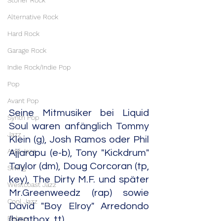
Stoner Rock
Alternative Rock
Hard Rock
Garage Rock
Indie Rock/Indie Pop
Pop
Avant Pop
Seine Mitmusiker bei Liquid 
Synth Pop
Soul waren anfänglich Tommy 
Jazz
Klein (g), Josh Ramos oder Phil 
Acid Jazz
Ajjarapu (e-b), Tony "Kickdrum" 
Taylor (dm), Doug Corcoran (tp, 
Swing
key), The Dirty M.F. und später 
Westcoast Jazz
Mr.Greenweedz (rap) sowie 
Cool Jazz
David "Boy Elroy" Arredondo 
Bebop
(beatbox, tt).