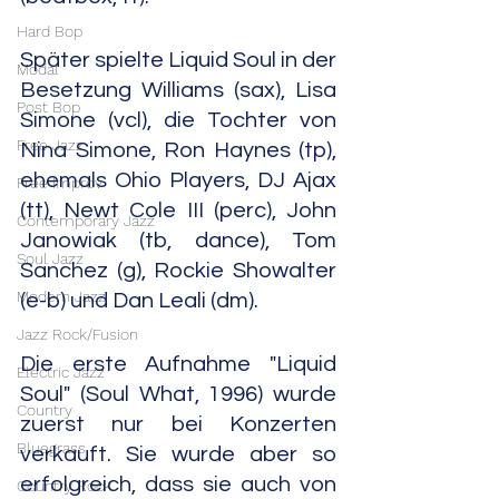
Hard Bop
Später spielte Liquid Soul in der 
Modal
Besetzung Williams (sax), Lisa 
Post Bop
Simone (vcl), die Tochter von 
Free Jazz
Nina Simone, Ron Haynes (tp), 
ehemals Ohio Players, DJ Ajax 
Free Improv
(tt), Newt Cole III (perc), John 
Contemporary Jazz
Janowiak (tb, dance), Tom 
Soul Jazz
Sanchez (g), Rockie Showalter 
Modern Jazz
(e-b) und Dan Leali (dm).
Jazz Rock/Fusion
Die erste Aufnahme "Liquid 
Electric Jazz
Soul" (Soul What, 1996) wurde 
Country
zuerst nur bei Konzerten 
Bluegrass
verkauft. Sie wurde aber so 
erfolgreich, dass sie auch von 
Country Rock