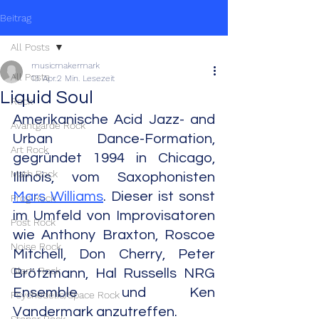
Beitrag
All Posts
musicmakermark
All Posts
13. Apr.
2 Min. Lesezeit
Liquid Soul
Rock
Amerikanische Acid Jazz- and 
Avantgarde Rock
Urban Dance-Formation, 
Art Rock
gegründet 1994 in Chicago, 
Math Rock
Illinois, vom Saxophonisten 
Mars Williams
. Dieser ist sonst 
Prog Rock
im Umfeld von Improvisatoren 
Post Rock
wie Anthony Braxton, Roscoe 
Noise Rock
Mitchell, Don Cherry, Peter 
Glam Rock
Brötzmann, Hal Russells NRG 
Ensemble und Ken 
Psychedelic/Space Rock
Vandermark anzutreffen.