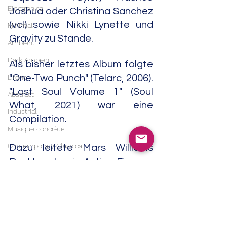
Electronica
Joshua oder Christina Sanchez 
(vcl) sowie Nikki Lynette und 
Minimal
Gravity zu Stande. 
Ambient
Dark Ambient
Als bisher letztes Album folgte 
Drone
"One-Two Punch" (Telarc, 2006). 
"Lost Soul Volume 1" (Soul 
Abstract
What, 2021) war eine 
Industrial
Compilation.
Musique concrète
Contemporary Classical
Dazu leitete Mars Williams 
Rockbands wie Action Figures, 
Classical
Act of God oder Sundrummers 
Soundtrack
oder Jazzformationen wie 
India
Witches & Devils
, Slam! und 
Trip Hop
XmarsX. Williams ging auch mit 