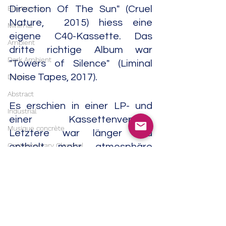
Electronica
Direction Of The Sun" (Cruel 
Nature,  2015) hiess eine 
Minimal
eigene C40-Kassette. Das 
Ambient
dritte richtige Album war 
Dark Ambient
"Towers of Silence" (Liminal 
Noise Tapes, 2017).
Drone
Abstract
Es erschien in einer LP- und 
Industrial
einer Kassettenversion. 
Musique concrète
Letztere war länger und 
Contemporary Classical
enthielt mehr atmosphäre 
Passagen. Für die Aufnahmen 
Classical
waren zusätzlich die 
Soundtrack
Sängerinnen Sabine Moore und 
India
Diana Collier beigezogen 
Trip Hop
worden. Die Aufnahmen sind 