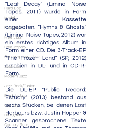
"Leaf Decay" (Liminal Noise 
Hard Bop
Tapes, 2011) wurde in Form 
Modal
einer Kassette 
angeboten. "Hymns & Ghosts" 
Post Bop
(Liminal Noise Tapes, 2012) war 
Free Jazz
ein erstes richtiges Album in 
Free Improv
Form einer CD. Die 3-Track-EP 
Contemporary Jazz
"The Frozen Land" (SP, 2012) 
erschien in DL- und in CD-R-
Soul Jazz
Form.
Modern Jazz
Jazz Rock/Fusion
Die DL-EP "Public Record: 
Electric Jazz
Estuary" (2013) bestand aus 
sechs Stücken, bei denen Lost 
Country
Harbours bzw. Justin Hopper & 
Bluegrass
Scanner gesprochene Texte 
Country Rock