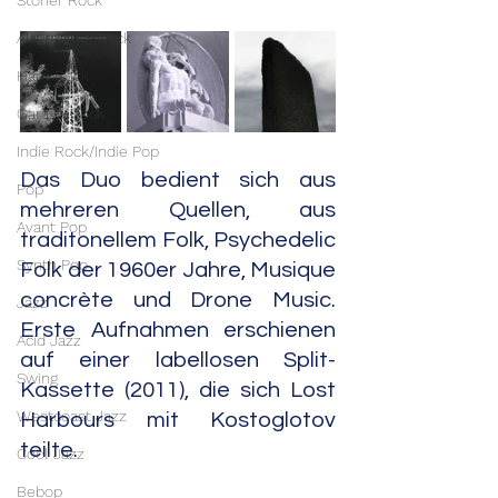
Stoner Rock
Alternative Rock
Hard Rock
Garage Rock
Indie Rock/Indie Pop
Das Duo bedient sich aus 
Pop
mehreren Quellen, aus 
Avant Pop
traditonellem Folk, Psychedelic 
Synth Pop
Folk der 1960er Jahre, Musique 
concrète und Drone Music. 
Jazz
Erste Aufnahmen erschienen 
Acid Jazz
auf einer labellosen Split-
Swing
Kassette (2011), die sich Lost 
Westcoast Jazz
Harbours mit Kostoglotov 
teilte.
Cool Jazz
Bebop