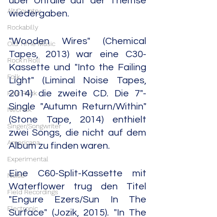
über Unfälle auf der Themse 
Alt.Country
wiedergaben.
Rockabilly
"Wooden Wires" (Chemical 
Old Time Music
Tapes, 2013) war eine C30-
Rock'n'Roll
Kassette und "Into the Failing 
Folk
Light" (Liminal Noise Tapes, 
2014) die zweite CD. Die 7"-
Folk Rock
Single "Autumn Return/Within" 
Neofolk
(Stone Tape, 2014) enthielt 
Singer/Songwriter
zwei Songs, die nicht auf dem 
Americana
Album zu finden waren.     
Experimental
Eine C60-Split-Kassette mit 
Noise
Waterflower trug den Titel 
Field Recordings
"Engure Ezers/Sun In The 
Electronic
Surface" (Jozik, 2015). "In The 