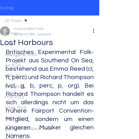
Beitrag
All Posts
musicmakermark
All Posts
30. Juni
1 Min. Lesezeit
Lost Harbours
Rock
Britisches Experimental Folk-
Avantgarde Rock
Projekt aus Southend On Sea, 
Art Rock
bestehend aus Emma Reed (cl, 
Math Rock
fl, perc) und Richard Thompson 
(vcl, g, b, perc, p, org). Bei 
Prog Rock
Richard Thompson handelt es 
Post Rock
sich allerdings nicht um das 
Noise Rock
frühere Fairport Convention-
Glam Rock
Mitglied, sondern um einen 
jüngeren Musiker gleichen 
Psychedelic/Space Rock
Namens.