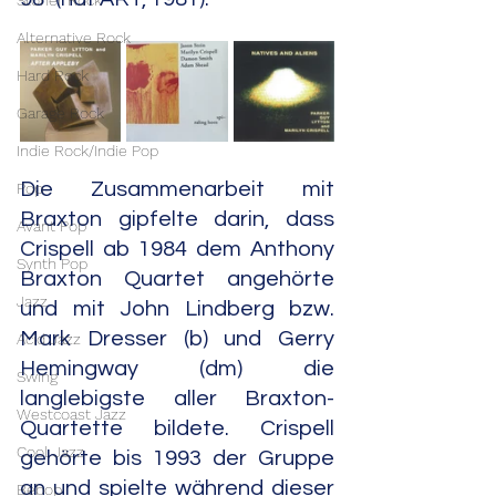
Stoner Rock
Alternative Rock
Hard Rock
Garage Rock
Indie Rock/Indie Pop
Die Zusammenarbeit mit 
Pop
Braxton gipfelte darin, dass 
Avant Pop
Crispell ab 1984 dem Anthony 
Synth Pop
Braxton Quartet angehörte 
Jazz
und mit John Lindberg bzw. 
Mark Dresser (b) und Gerry 
Acid Jazz
Hemingway (dm) die 
Swing
langlebigste aller Braxton-
Westcoast Jazz
Quartette bildete. Crispell 
Cool Jazz
gehörte bis 1993 der Gruppe 
an und spielte während dieser 
Bebop