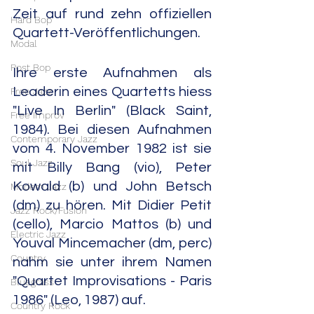
Zeit auf rund zehn offiziellen 
Hard Bop
Quartett-Veröffentlichungen.
Modal
Post Bop
Ihre erste Aufnahmen als 
Leaderin eines Quartetts hiess 
Free Jazz
"Live In Berlin" (Black Saint, 
Free Improv
1984). Bei diesen Aufnahmen 
Contemporary Jazz
vom 4. November 1982 ist sie 
Soul Jazz
mit Billy Bang (vio), Peter 
Kowald (b) und John Betsch 
Modern Jazz
(dm) zu hören. Mit Didier Petit 
Jazz Rock/Fusion
(cello), Marcio Mattos (b) und 
Electric Jazz
Youval Mincemacher (dm, perc) 
Country
nahm sie unter ihrem Namen 
"Quartet Improvisations - Paris 
Bluegrass
1986" (Leo, 1987) auf.
Country Rock