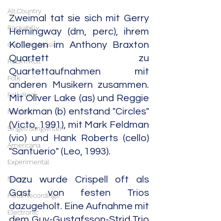
Alt.Country
Zweimal tat sie sich mit Gerry 
Rockabilly
Hemingway (dm, perc), ihrem 
Kollegen im Anthony Braxton 
Old Time Music
Quartett zu 
Rock'n'Roll
Quartettaufnahmen mit 
Folk
anderen Musikern zusammen. 
Folk Rock
Mit Oliver Lake (as) und Reggie 
Workman (b) entstand "Circles" 
Neofolk
(Victo, 1991), mit Mark Feldman 
Singer/Songwriter
(vio) und Hank Roberts (cello) 
Americana
"Santuerio" (Leo, 1993).
Experimental
Noise
Dazu wurde Crispell oft als 
Gast von festen Trios 
Field Recordings
dazugeholt. Eine Aufnahme mit 
Electronic
dem Guy-Gustafsson-Strid Trio 