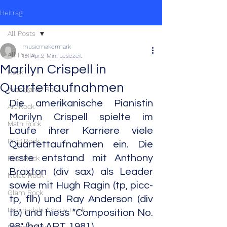
Beitrag
All Posts
musicmakermark
All Posts
15. Apr.
2 Min. Lesezeit
Marilyn Crispell in
Rock
Quartettaufnahmen
Avantgarde Rock
Die amerikanische Pianistin 
Art Rock
Marilyn Crispell spielte im 
Math Rock
Laufe ihrer Karriere viele 
Prog Rock
Quartettaufnahmen ein. Die 
erste entstand mit Anthony 
Post Rock
Braxton (div sax) als Leader 
Noise Rock
sowie mit Hugh Ragin (tp, picc-
Glam Rock
tp, flh) und Ray Anderson (div 
Psychedelic/Space Rock
tb) und hiess "Composition No. 
98" (hat ART, 1981).