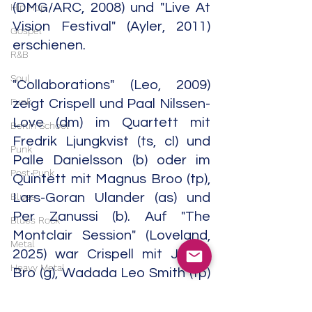
(DMG/ARC, 2008) und "Live At 
Hip Hop
Vision Festival" (Ayler, 2011) 
Gospel
erschienen.
R&B
Soul
"Collaborations" (Leo, 2009) 
Funk
zeigt Crispell und Paal Nilssen-
Love (dm) im Quartett mit 
Berlin School
Fredrik Ljungkvist (ts, cl) und 
Punk
Palle Danielsson (b) oder im 
Post Punk
Quintett mit Magnus Broo (tp), 
Blues
Lars-Goran Ulander (as) und 
Per Zanussi (b). Auf "The 
Blues Rock
Montclair Session" (Loveland, 
Metal
2025) war Crispell mit Jakob 
Heavy Metal
Bro (g), Wadada Leo Smith (tp) 
und Andrew Cyrille (dm) in 
Doom Metal
Einsatz.