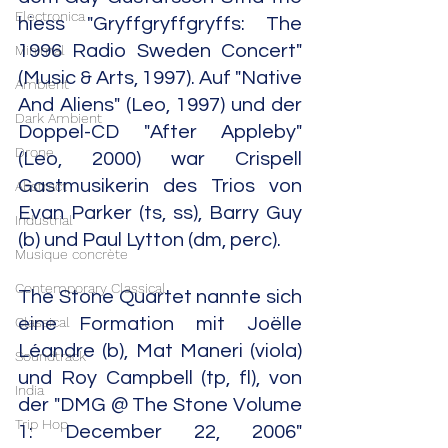
Electronica
hiess "Gryffgryffgryffs: The 
1996 Radio Sweden Concert" 
Minimal
(Music & Arts, 1997). Auf "Native 
Ambient
And Aliens" (Leo, 1997) und der 
Dark Ambient
Doppel-CD "After Appleby" 
Drone
(Leo, 2000) war Crispell 
Gastmusikerin des Trios von 
Abstract
Evan Parker (ts, ss), Barry Guy 
Industrial
(b) und Paul Lytton (dm, perc).
Musique concrète
Contemporary Classical
The Stone Quartet nannte sich 
Classical
eine Formation mit Joëlle 
Léandre (b), Mat Maneri (viola) 
Soundtrack
und Roy Campbell (tp, fl), von 
India
der "DMG @ The Stone Volume 
Trip Hop
1: December 22, 2006" 