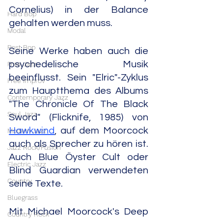
Cornelius) in der Balance 
Hard Bop
gehalten werden muss.
Modal
Post Bop
Seine Werke haben auch die 
psychedelische Musik 
Free Jazz
beeinflusst. Sein "Elric"-Zyklus 
Free Improv
zum Hauptthema des Albums 
Contemporary Jazz
"The Chronicle Of The Black 
Soul Jazz
Sword" (Flicknife, 1985) von 
Hawkwind
, auf dem Moorcock 
Modern Jazz
auch als Sprecher zu hören ist. 
Jazz Rock/Fusion
Auch Blue Öyster Cult oder 
Electric Jazz
Blind Guardian verwendeten 
Country
seine Texte.
Bluegrass
Mit Michael Moorcock's Deep 
Country Rock