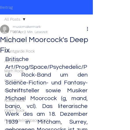
Beitrag
All Posts
musicmakermark
All Posts
30. Apr.
2 Min. Lesezeit
Michael Moorcock's Deep
Rock
Fix
Avantgarde Rock
Britische 
Art Rock
Art/Prog/Space/Psychedelic/P
Math Rock
ub Rock-Band um den 
Prog Rock
Science-Fiction- und Fantasy-
Schriftsteller sowie Musiker 
Post Rock
Michael Moorcock (g, mand, 
Noise Rock
banjo, vcl). Das literarische 
Glam Rock
Werk des am 18. Dezember 
Psychedelic/Space Rock
1939 in Mitcham, Surrey, 
geborenen Moorcocks ist zum 