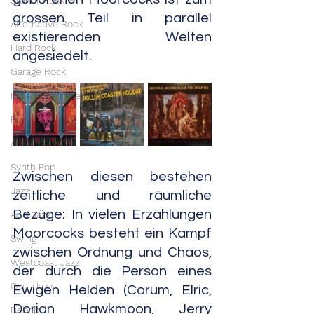
Stoner Rock
grossen Teil in parallel 
Alternative Rock
existierenden Welten 
Hard Rock
angesiedelt.
Garage Rock
Indie Rock/Indie Pop
Pop
Avant Pop
Synth Pop
Zwischen diesen bestehen 
Jazz
zeitliche und räumliche 
Bezüge: In vielen Erzählungen 
Acid Jazz
Moorcocks besteht ein Kampf 
Swing
zwischen Ordnung und Chaos, 
Westcoast Jazz
der durch die Person eines 
Cool Jazz
Ewigen Helden (Corum, Elric, 
Dorian Hawkmoon, Jerry 
Bebop