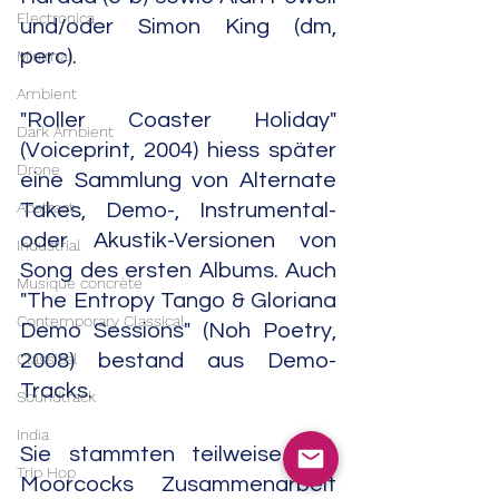
Electronica
und/oder Simon King (dm, 
perc).
Minimal
Ambient
"Roller Coaster Holiday" 
Dark Ambient
(Voiceprint, 2004) hiess später 
Drone
eine Sammlung von Alternate 
Abstract
Takes, Demo-, Instrumental- 
oder Akustik-Versionen von 
Industrial
Song des ersten Albums. Auch 
Musique concrète
"The Entropy Tango & Gloriana 
Contemporary Classical
Demo Sessions" (Noh Poetry, 
Classical
2008) bestand aus Demo-
Tracks.
Soundtrack
India
Sie stammten teilweise aus 
Trip Hop
Moorcocks Zusammenarbeit 