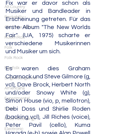
Fix war er davor schon als 
Alt.Country
Musiker und Bandleader in 
Rockabilly
Erscheinung getreten. Für das 
erste Album "The New Worlds 
Old Time Music
Fair" (UA, 1975) scharte er 
Rock'n'Roll
verschiedene Musikerinnen 
Folk
und Musiker um sich.
Folk Rock
Neofolk
Es waren dies Graham 
Charnock und Steve Gilmore (g, 
Singer/Songwriter
vcl), Dave Brock, Herbert North 
Americana
und/oder Snowy White (g), 
Experimental
Simon House (vio, p, mellotron), 
Noise
Debi Doss und Shirlie Roden 
(backing vcl), Jill Riches (voice), 
Field Recordings
Peter Pavil (cello), Kuma 
Electronic
Harada (e-b) sowie Alan Powell 