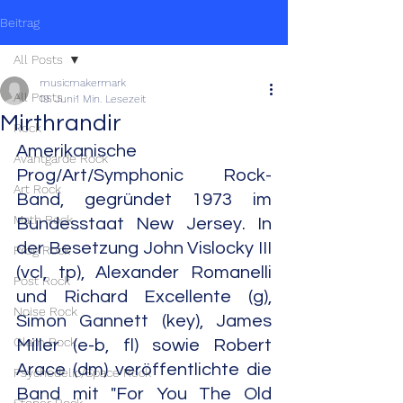
Beitrag
All Posts
musicmakermark
All Posts
19. Juni
1 Min. Lesezeit
Mirthrandir
Rock
Amerikanische 
Avantgarde Rock
Prog/Art/Symphonic Rock-
Art Rock
Band, gegründet 1973 im 
Math Rock
Bundesstaat New Jersey. In 
der Besetzung John Vislocky III 
Prog Rock
(vcl, tp), Alexander Romanelli 
Post Rock
und Richard Excellente (g), 
Noise Rock
Simon Gannett (key), James 
Glam Rock
Miller (e-b, fl) sowie Robert 
Arace (dm) veröffentlichte die 
Psychedelic/Space Rock
Band mit "For You The Old 