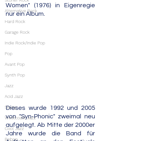
Stoner Rock
Women" (1976) in Eigenregie 
Alternative Rock
nur ein Album.
Hard Rock
Garage Rock
Indie Rock/Indie Pop
Pop
Avant Pop
Synth Pop
Jazz
Acid Jazz
Swing
Dieses wurde 1992 und 2005 
von "Syn-Phonic" zweimal neu 
Westcoast Jazz
aufgelegt. Ab Mitte der 2000er 
Cool Jazz
Jahre wurde die Band für 
Bebop