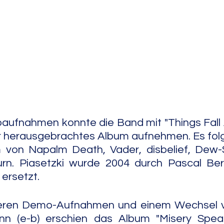
e Jazz
Free Improv
Conte
ufnahmen konnte die Band mit "Things Fall A
er herausgebrachtes Album aufnehmen. Es folgt
von Napalm Death, Vader, disbelief, Dew-
rn. Piasetzki wurde 2004 durch Pascal Berk
 ersetzt.
teren Demo-Aufnahmen und einem Wechsel v
n (e-b) erschien das Album "Misery Speaks