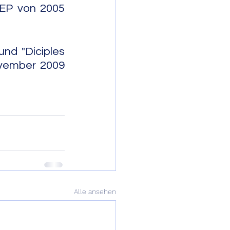
EP von 2005 
d "Diciples 
vember 2009 
                       
Alle ansehen