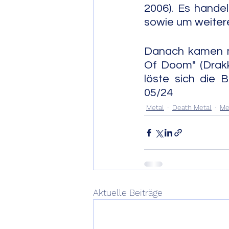
2006). Es hande
sowie um weitere
Danach kamen mi
Of Doom" (Drakk
löste sich die Band auf.     
05/24
Metal
Death Metal
Me
Aktuelle Beiträge