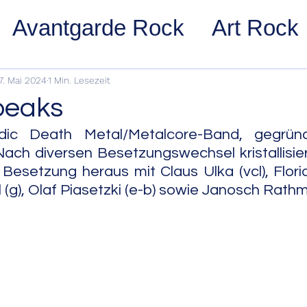
Avantgarde Rock
Art Rock
ost Rock
Noise Rock
Glam
7. Mai 2024
1 Min. Lesezeit
peaks
pace Rock
Stoner Rock
Alt
ic Death Metal/Metalcore-Band, gegründ
ch diversen Besetzungswechsel kristallisier
 Besetzung heraus mit Claus Ulka (vcl), Flor
arage Rock
Indie Rock/Indie
 (g), Olaf Piasetzki (e-b) sowie Janosch Rathm
nth Pop
Jazz
Acid Jazz
z
Cool Jazz
Bebop
Hard