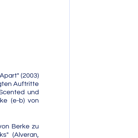
mporary Jazz
part" (2003) 
en Auftritte 
Scented und 
e (e-b) von 
on Berke zu 
" (Alveran, 