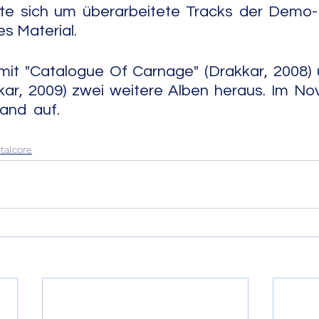
lte sich um überarbeitete Tracks der Demo-
s Material.
t "Catalogue Of Carnage" (Drakkar, 2008) un
ar, 2009) zwei weitere Alben heraus. Im No
                                                                                
talcore