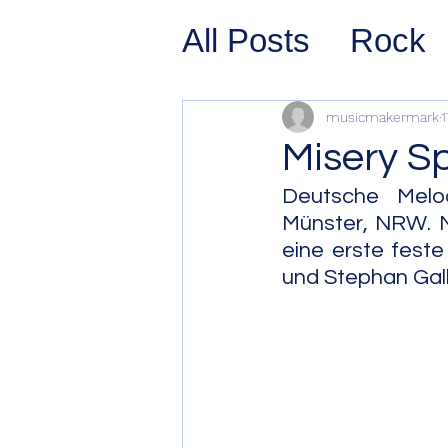
All Posts
Rock
Prog Rock
P
musicmakermark
1
Misery S
Psychedelic/S
Deutsche Melod
Münster, NRW. Na
eine erste feste
Hard Rock
G
und Stephan Gall
Avant Pop
Sy
Westcoast Jaz