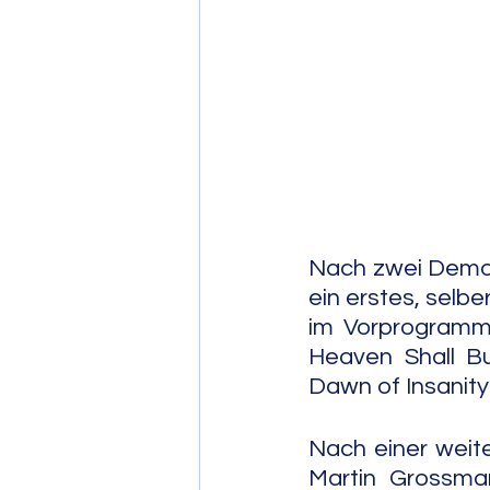
Post Bop
Fre
Soul Jazz
Nach zwei Demoa
ein erstes, selb
im Vorprogramm 
Heaven Shall Bu
Dawn of Insanity
Nach einer wei
Martin Grossman