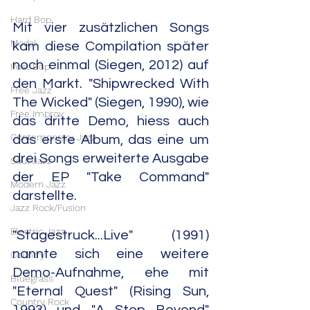
Hard Bop
Mit vier zusätzlichen Songs 
Modal
kam diese Compilation später 
noch einmal (Siegen, 2012) auf 
Post Bop
den Markt. "Shipwrecked With 
Free Jazz
The Wicked" (Siegen, 1990), wie 
Free Improv
das dritte Demo, hiess auch 
Contemporary Jazz
das erste Album, das eine um 
drei Songs erweiterte Ausgabe 
Soul Jazz
der EP "Take Command" 
Modern Jazz
darstellte.
Jazz Rock/Fusion
Electric Jazz
"Stagestruck...Live" (1991) 
nannte sich eine weitere 
Country
Demo-Aufnahme, ehe mit 
Bluegrass
"Eternal Quest" (Rising Sun, 
Country Rock
1993) und "A Step Beyond" 