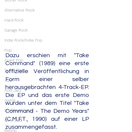
Stoner Rock
Alternative Rock
Hard Rock
Garage Rock
Indie Rock/Indie Pop
Pop
Dazu erschien mit "Take 
Avant Pop
Command" (1989) eine erste 
Synth Pop
offizielle Veröffentlichung in 
Form einer selber 
Jazz
herausgebrachten 4-Track-EP. 
Acid Jazz
Die EP und das erste Demo 
Swing
wurden unter dem Titel "Take 
Westcoast Jazz
Command - The Demo Years" 
(C.M.F.T., 1990) auf einer LP 
Cool Jazz
zusammengefasst.
Bebop