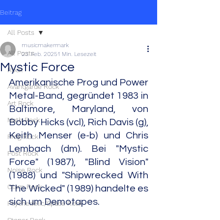
Beitrag
All Posts
musicmakermark
All Posts
23. Feb. 2025
1 Min. Lesezeit
Mystic Force
Rock
Amerikanische Prog und Power 
Avantgarde Rock
Metal-Band, gegründet 1983 in 
Art Rock
Baltimore, Maryland, von 
Math Rock
Bobby Hicks (vcl), Rich Davis (g), 
Keith Menser (e-b) und Chris 
Prog Rock
Lembach (dm). Bei "Mystic 
Post Rock
Force" (1987), "Blind Vision" 
Noise Rock
(1988) und "Shipwrecked With 
Glam Rock
The Wicked" (1989) handelte es 
sich um Demotapes.
Psychedelic/Space Rock