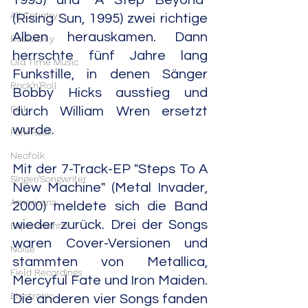
Alt.Country
(Rising Sun, 1995) zwei richtige 
Alben herauskamen. Dann 
Rockabilly
herrschte fünf Jahre lang 
Old Time Music
Funkstille, in denen Sänger 
Rock'n'Roll
Bobby Hicks ausstieg und 
Folk
durch William Wren ersetzt 
wurde.
Folk Rock
Neofolk
Mit der 7-Track-EP "Steps To A 
Singer/Songwriter
New Machine" (Metal Invader, 
Americana
2000) meldete sich die Band 
wieder zurück. Drei der Songs 
Experimental
waren Cover-Versionen und 
Noise
stammten von Metallica, 
Field Recordings
Mercyful Fate und Iron Maiden. 
Electronic
Die anderen vier Songs fanden 