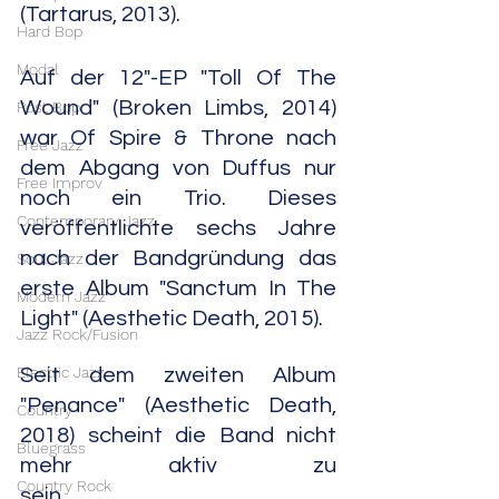
(Tartarus, 2013).
Hard Bop
Modal
Auf der 12"-EP "Toll Of The 
Wound" (Broken Limbs, 2014) 
Post Bop
war Of Spire & Throne nach 
Free Jazz
dem Abgang von Duffus nur 
Free Improv
noch ein Trio. Dieses 
Contemporary Jazz
veröffentlichte sechs Jahre 
nach der Bandgründung das 
Soul Jazz
erste Album "Sanctum In The 
Modern Jazz
Light" (Aesthetic Death, 2015). 
Jazz Rock/Fusion
Electric Jazz
Seit dem zweiten Album 
"Penance" (Aesthetic Death, 
Country
2018) scheint die Band nicht 
Bluegrass
mehr aktiv zu 
Country Rock
sein.                                     