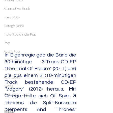
Stoner Rock
Alternative Rock
Hard Rock
Garage Rock
Indie Rock/Indie Pop
Pop
Avant Pop
In Eigenregie gab die Band die 
Synth Pop
30-minütige 3-Track-CD-EP 
"The Trial Of Failure" (2011) und 
Jazz
die aus einem 21:10-minütigen 
Acid Jazz
Track bestehende CD-EP 
Swing
"Vagary" (2012) heraus. Mit 
Westcoast Jazz
Ortega teilte sich Of Spire & 
Thrones die Split-Kassette 
Cool Jazz
"Serpents And Thrones" 
Bebop