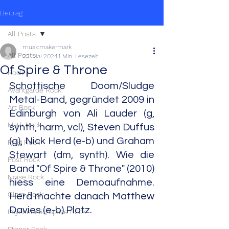
Beitrag
All Posts
musicmakermark
All Posts
23. Mai 2024
1 Min. Lesezeit
Of Spire & Throne
Rock
Schottische Doom/Sludge 
Avantgarde Rock
Metal-Band, gegründet 2009 in 
Art Rock
Edinburgh von Ali Lauder (g, 
Math Rock
synth, harm, vcl), Steven Duffus 
(g), Nick Herd (e-b) und Graham 
Prog Rock
Stewart (dm, synth). Wie die 
Post Rock
Band "Of Spire & Throne" (2010) 
Noise Rock
hiess eine Demoaufnahme. 
Glam Rock
Herd machte danach Matthew 
Davies (e-b) Platz.
Psychedelic/Space Rock