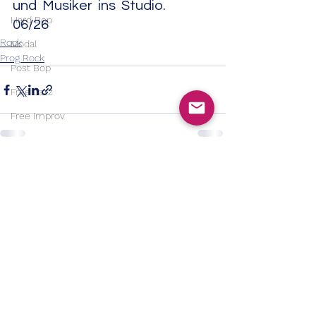
und Musiker ins Studio.                                  
Hard Bop
06/26
Rock
Modal
Prog Rock
Post Bop
Free Jazz
Free Improv
Contemporary Jazz
Soul Jazz
Alle ansehen
Aktuelle Beiträge
Modern Jazz
Jazz Rock/Fusion
Electric Jazz
Country
Bluegrass
Country Rock