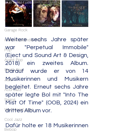
Stoner Rock
Alternative Rock
Hard Rock
Garage Rock
Weitere sechs Jahre später 
Indie Rock/Indie Pop
war "Perpetual Immobile" 
Pop
(Eject und Sound Art & Design, 
Avant Pop
2018) ein zweites Album. 
Synth Pop
Darauf wurde er von 14 
Musikerinnen und Musikern 
Jazz
begleitet. Erneut sechs Jahre 
Acid Jazz
später legte Bol mit "Into The 
Swing
Mist Of Time" (OOB, 2024) ein 
Westcoast Jazz
drittes Album vor. 
Cool Jazz
Dafür holte er 18 Musikerinnen 
Bebop