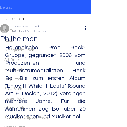
Beitrag
All Posts
musicmakermark
All Posts
24. Juni
1 Min. Lesezeit
Philhelmon
Rock
Holländische Prog Rock-
Avantgarde Rock
Gruppe, gegründet 2006 vom 
Art Rock
Produzenten und 
Math Rock
Multiinstrumentalisten Henk 
Bol. Bis zum ersten Album 
Prog Rock
"Enjoy It While It Lasts" (Sound 
Post Rock
Art & Design, 2012) vergingen 
Noise Rock
mehrere Jahre. Für die 
Glam Rock
Aufnahmen zog Bol über 20 
Musikerinnen und Musiker bei.
Psychedelic/Space Rock