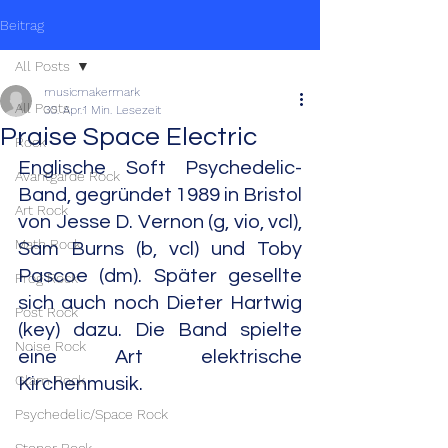
Beitrag
All Posts
musicmakermark
All Posts
30. Apr.
1 Min. Lesezeit
Praise Space Electric
Rock
Englische Soft Psychedelic-
Avantgarde Rock
Band, gegründet 1989 in Bristol 
Art Rock
von Jesse D. Vernon (g, vio, vcl), 
Math Rock
Sam Burns (b, vcl) und Toby 
Pascoe (dm). Später gesellte 
Prog Rock
sich auch noch Dieter Hartwig 
Post Rock
(key) dazu. Die Band spielte 
Noise Rock
eine Art elektrische 
Glam Rock
Kirchenmusik.
Psychedelic/Space Rock