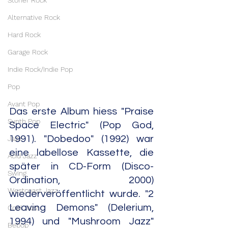
Stoner Rock
Alternative Rock
Hard Rock
Garage Rock
Indie Rock/Indie Pop
Pop
Avant Pop
Das erste Album hiess "Praise 
Synth Pop
Space Electric" (Pop God, 
1991). "Dobedoo" (1992) war 
Jazz
eine labellose Kassette, die 
Acid Jazz
später in CD-Form (Disco-
Swing
Ordination, 2000) 
Westcoast Jazz
wiederveröffentlicht wurde. "2 
Leaving Demons" (Delerium, 
Cool Jazz
1994) und "Mushroom Jazz" 
Bebop