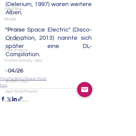
(Delerium, 1997) waren weitere 
Hard Bop
Alben.
Modal
Post Bop
"Praise Space Electric" (Disco-
Ordination, 2013) nannte sich 
Free Jazz
später eine DL-
Free Improv
Compilation.                                          
Contemporary Jazz
  04/26
Soul Jazz
Psychedelic/Space Rock
Modern Jazz
Pop
Jazz Rock/Fusion
Electric Jazz
Country
Bluegrass
Country Rock
Alle ansehen
Aktuelle Beiträge