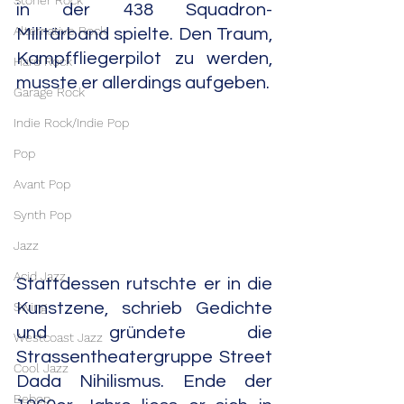
Stoner Rock
in der 438 Squadron-
Alternative Rock
Militärband spielte. Den Traum, 
Kampffliegerpilot zu werden, 
Hard Rock
musste er allerdings aufgeben.
Garage Rock
Indie Rock/Indie Pop
Pop
Avant Pop
Synth Pop
Jazz
Acid Jazz
Stattdessen rutschte er in die 
Swing
Kunstzene, schrieb Gedichte 
und gründete die 
Westcoast Jazz
Strassentheatergruppe Street 
Cool Jazz
Dada Nihilismus. Ende der 
Bebop