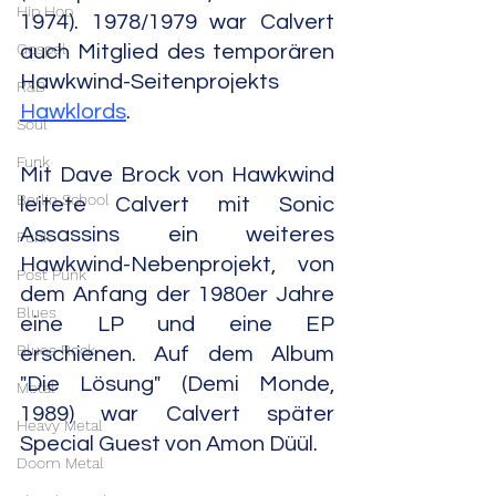
Hip Hop
1974). 1978/1979 war Calvert 
Gospel
auch Mitglied des temporären 
Hawkwind-Seitenprojekts 
R&B
Hawklords
.
Soul
Funk
Mit Dave Brock von Hawkwind 
Berlin School
leitete Calvert mit Sonic 
Assassins ein weiteres 
Punk
Hawkwind-Nebenprojekt, von 
Post Punk
dem Anfang der 1980er Jahre 
Blues
eine LP und eine EP 
Blues Rock
erschienen. Auf dem Album 
"Die Lösung" (Demi Monde, 
Metal
1989) war Calvert später 
Heavy Metal
Special Guest von Amon Düül.
Doom Metal