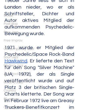
1960er Jahre liess er sich in 
London nieder, wo er als 
Hard Bop
Schriftsteller, Dichter und 
Modal
Autor aktives Mitglied der 
Post Bop
aufkommenden Psychedelic-
Free Jazz
Bewegung wurde.
Free Improv
1971 wurde er Mitglied der 
Contemporary Jazz
Psychedelic/Space Rock-Band 
Soul Jazz
Hawkwind
. Er lieferte den Text 
Modern Jazz
für den Song "Silver Machine" 
Jazz Rock/Fusion
(UA, 1972), der als Single 
veröffentlicht wurde und auf 
Electric Jazz
Platz 3 der britischen Single-
Country
Charts kletterte. Der Song war 
Bluegrass
im Februar 1972 live am Greasy 
Truckers-Benefitkonzert im 
Country Rock