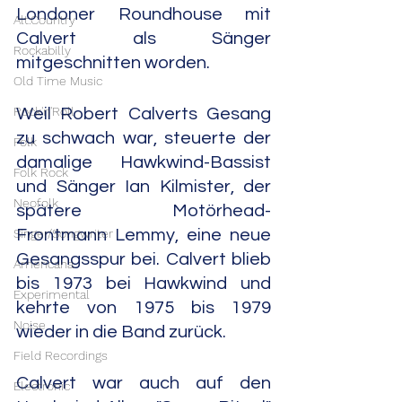
Londoner Roundhouse mit 
Alt.Country
Calvert als Sänger 
Rockabilly
mitgeschnitten worden.
Old Time Music
Rock'n'Roll
Weil Robert Calverts Gesang 
zu schwach war, steuerte der 
Folk
damalige Hawkwind-Bassist 
Folk Rock
und Sänger Ian Kilmister, der 
Neofolk
spätere Motörhead-
Singer/Songwriter
Frontmann Lemmy, eine neue 
Gesangsspur bei. Calvert blieb 
Americana
bis 1973 bei Hawkwind und 
Experimental
kehrte von 1975 bis 1979 
Noise
wieder in die Band zurück.
Field Recordings
Calvert war auch auf den 
Electronic