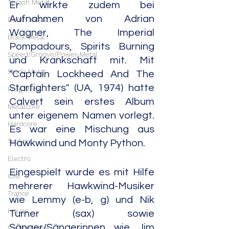
Thrash Metal
Er wirkte zudem bei 
Aufnahmen von Adrian 
Death Metal
Wagner, The Imperial 
Black Metal
Pompadours, Spirits Burning 
Speed/Groove/Power-Metal
und Krankschaft mit. Mit 
Slude Metal
"Captain Lockheed And The 
Starfighters" (UA, 1974) hatte 
Prog Metal
Calvert sein erstes Album 
Metalcore
unter eigenem Namen vorlegt. 
Hardcore
Es war eine Mischung aus 
Techno
Hawkwind und Monty Python.
Electro
Eingespielt wurde es mit Hilfe 
IDM
mehrerer Hawkwind-Musiker 
Trance
wie Lemmy (e-b, g) und Nik 
House
Turner (sax) sowie 
Sänger/Sängerinnen wie Jim 
Downtempo