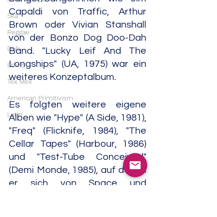
Capaldi von Traffic, Arthur 
Ska
Brown oder Vivian Stanshall 
Reggae
von der Bonzo Dog Doo-Dah 
Dub
Band. "Lucky Leif And The 
Longships" (UA, 1975) war ein 
Ethno
weiteres Konzeptalbum.
Tex Mex
American Primitivism
Es folgten weitere eigene 
Latin
Alben wie "Hype" (A Side, 1981), 
"Freq" (Flicknife, 1984), "The 
Cellar Tapes" (Harbour, 1986) 
und "Test-Tube Conceived" 
(Demi Monde, 1985), auf denen 
er sich von Space und 
Psychedelic Rock hin zu Synthi-
Pop-Klängen bewegte. 