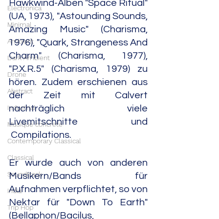
Hawkwind-Alben "Space Ritual" 
Electronica
(UA, 1973), "Astounding Sounds, 
Minimal
Amazing Music" (Charisma, 
Ambient
1976), "Quark, Strangeness And 
Charm" (Charisma, 1977), 
Dark Ambient
"P.X.R.5" (Charisma, 1979) zu 
Drone
hören. Zudem erschienen aus 
Abstract
der Zeit mit Calvert 
Industrial
nachträglich viele 
Livemitschnitte und 
Musique concrète
 Compilations.
Contemporary Classical
Classical
Er wurde auch von anderen 
Soundtrack
Musikern/Bands für 
Aufnahmen verpflichtet, so von 
India
Nektar für "Down To Earth" 
Trip Hop
(Bellaphon/Bacilus, 