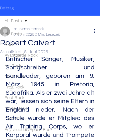
Beitrag
All Posts
musicmakermark
All Posts
3. Juni 2025
2 Min. Lesezeit
Robert Calvert
Rock
Aktualisiert:
8. Juni 2025
Avantgarde Rock
Britischer Sänger, Musiker, 
Art Rock
Songschreiber und 
Bandleader, geboren am 9. 
Math Rock
März 1945 in Pretoria, 
Prog Rock
Südafrika. Als er zwei Jahre alt 
Post Rock
war, liessen sich seine Eltern in 
Noise Rock
England nieder. Nach der 
Schule wurde er Mitglied des 
Glam Rock
Air Training Corps, wo er 
Psychedelic/Space Rock
Korporal wurde und Trompete 