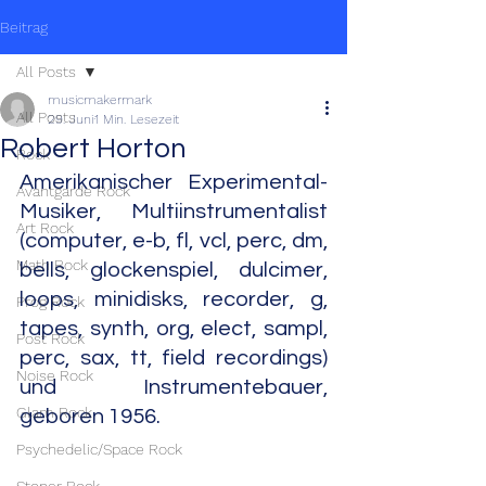
Beitrag
All Posts
musicmakermark
All Posts
29. Juni
1 Min. Lesezeit
Robert Horton
Rock
Amerikanischer Experimental-
Avantgarde Rock
Musiker, Multiinstrumentalist 
Art Rock
(computer, e-b, fl, vcl, perc, dm, 
Math Rock
bells, glockenspiel, dulcimer, 
loops, minidisks, recorder, g, 
Prog Rock
tapes, synth, org, elect, sampl, 
Post Rock
perc, sax, tt, field recordings) 
Noise Rock
und Instrumentebauer, 
Glam Rock
geboren 1956.
Psychedelic/Space Rock