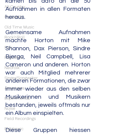
kamen bis dato an die 50 
Alt.Country
Aufnahmen in allen Formaten 
heraus. 
Rockabilly
Old Time Music
Gemeinsame Aufnahmen 
Rock'n'Roll
machte Horton mit Mike 
Folk
Shannon, Dax Pierson, Sindre 
Bjerga, Neil Campbell, Lisa 
Folk Rock
Cameron und anderen. Horton 
Neofolk
war auch Mitglied mehrerer 
Singer/Songwriter
anderen Formationen, die zwar 
Americana
immer wieder aus den selben 
Musikerinnen und Musikern 
Experimental
bestanden, jeweils oftmals nur 
Noise
ein Album einspielten.
Field Recordings
Electronic
Diese Gruppen hiessen 