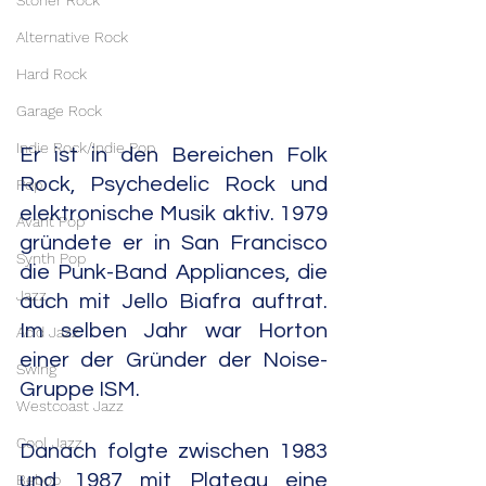
Stoner Rock
Alternative Rock
Hard Rock
Garage Rock
Indie Rock/Indie Pop
Er ist in den Bereichen Folk 
Rock, Psychedelic Rock und 
Pop
elektronische Musik aktiv. 1979 
Avant Pop
gründete er in San Francisco 
Synth Pop
die Punk-Band Appliances, die 
Jazz
auch mit Jello Biafra auftrat. 
Im selben Jahr war Horton 
Acid Jazz
einer der Gründer der Noise-
Swing
Gruppe ISM.
Westcoast Jazz
Cool Jazz
Danach folgte zwischen 1983 
und 1987 mit Plateau eine 
Bebop