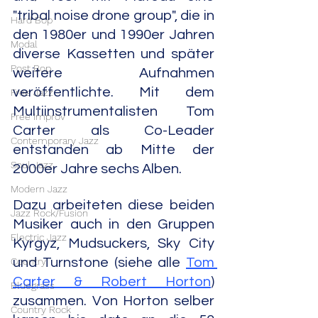
"tribal noise drone group", die in 
Hard Bop
den 1980er und 1990er Jahren 
Modal
diverse Kassetten und später 
Post Bop
weitere Aufnahmen 
veröffentlichte. Mit dem 
Free Jazz
Multiinstrumentalisten Tom 
Free Improv
Carter als Co-Leader 
Contemporary Jazz
entstanden ab Mitte der 
Soul Jazz
2000er Jahre sechs Alben. 
Modern Jazz
Dazu arbeiteten diese beiden 
Jazz Rock/Fusion
Musiker auch in den Gruppen 
Electric Jazz
Kyrgyz, Mudsuckers, Sky City 
Country
und Turnstone (siehe alle 
Tom 
Carter & Robert Horton
) 
Bluegrass
zusammen. Von Horton selber 
Country Rock