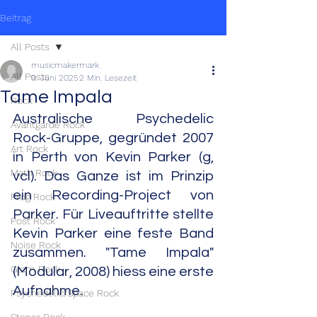
Beitrag
All Posts
musicmakermark
All Posts
9. Juni 2025
2 Min. Lesezeit
Tame Impala
Rock
Australische Psychedelic 
Avantgarde Rock
Rock-Gruppe, gegründet 2007 
Art Rock
in Perth von Kevin Parker (g, 
Math Rock
vcl). Das Ganze ist im Prinzip 
ein Recording-Project von 
Prog Rock
Parker. Für Liveauftritte stellte 
Post Rock
Kevin Parker eine feste Band 
Noise Rock
zusammen. "Tame Impala" 
Glam Rock
(Modular, 2008) hiess eine erste 
Aufnahme.
Psychedelic/Space Rock