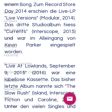
einem Song. Zum Record Store 
Electronica
Day 2014 erschien die Live-LP 
Minimal
"Live Versions" (Modular, 2014). 
Ambient
Das dritte Studioalbum hiess 
Dark Ambient
"Currents" (Interscope, 2015) 
und war im Alleingang von 
Drone
Kevin Parker eingespielt 
Abstract
worden.
Industrial
Musique concrète
"Live At Lowlands, September 
Contemporary Classical
9, 2015" (2016) war eine 
labellose Kassette. Das bisher 
Classical
letzte Album nannte sich "The 
Soundtrack
Slow Rush" (Island, Interscope, 
India
Fiction und Caroline, 2020). 
Unter den vielen Singles und 
Trip Hop