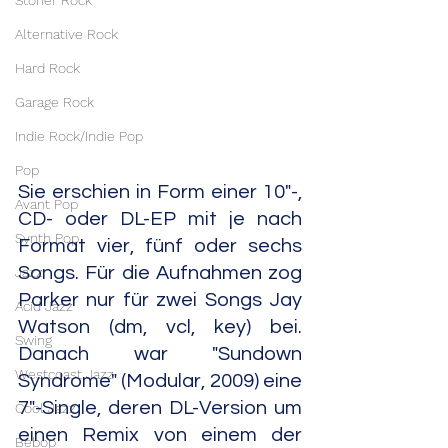
Stoner Rock
Alternative Rock
Hard Rock
Garage Rock
Indie Rock/Indie Pop
Pop
Sie erschien in Form einer 10"-, 
Avant Pop
CD- oder DL-EP mit je nach 
Synth Pop
Format vier, fünf oder sechs 
Songs. Für die Aufnahmen zog 
Jazz
Parker nur für zwei Songs Jay 
Acid Jazz
Watson (dm, vcl, key) bei. 
Swing
Danach war "Sundown 
Westcoast Jazz
Syndrome" (Modular, 2009) eine 
7"-Single, deren DL-Version um 
Cool Jazz
einen Remix von einem der 
Bebop