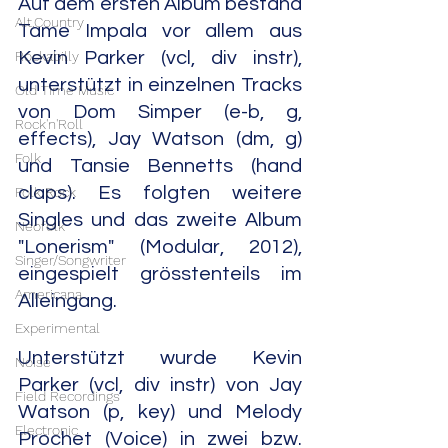
Auf dem ersten Album bestand 
Alt.Country
Tame Impala vor allem aus 
Kevin Parker (vcl, div instr), 
Rockabilly
unterstützt in einzelnen Tracks 
Old Time Music
von Dom Simper (e-b, g, 
Rock'n'Roll
effects), Jay Watson (dm, g) 
Folk
und Tansie Bennetts (hand 
claps). Es folgten weitere 
Folk Rock
Singles und das zweite Album 
Neofolk
"Lonerism" (Modular, 2012), 
Singer/Songwriter
eingespielt grösstenteils im 
Americana
Alleingang.
Experimental
Unterstützt wurde Kevin 
Noise
Parker (vcl, div instr) von Jay 
Field Recordings
Watson (p, key) und Melody 
Electronic
Prochet (Voice) in zwei bzw. 