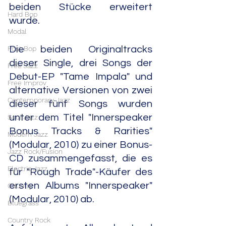
beiden Stücke erweitert 
Hard Bop
wurde.
Modal
Die beiden Originaltracks 
Post Bop
dieser Single, drei Songs der 
Free Jazz
Debut-EP "Tame Impala" und 
Free Improv
alternative Versionen von zwei 
Contemporary Jazz
dieser fünf Songs wurden 
unter dem Titel "Innerspeaker 
Soul Jazz
Bonus Tracks & Rarities" 
Modern Jazz
(Modular, 2010) zu einer Bonus-
Jazz Rock/Fusion
CD zusammengefasst, die es 
Electric Jazz
für "Rough Trade"-Käufer des 
ersten Albums "Innerspeaker" 
Country
(Modular, 2010) ab.
Bluegrass
Country Rock