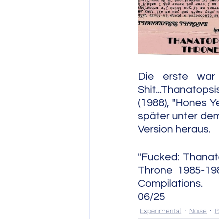
Post Bop
Fre
Soul Jazz
Die erste war
Shit...Thanatopsis
(1988), "Hones Ye
später unter dem 
Version heraus.
"Fucked: Thanat
Throne 1985-198
Compilations.                
06/25
Experimental
Noise
P