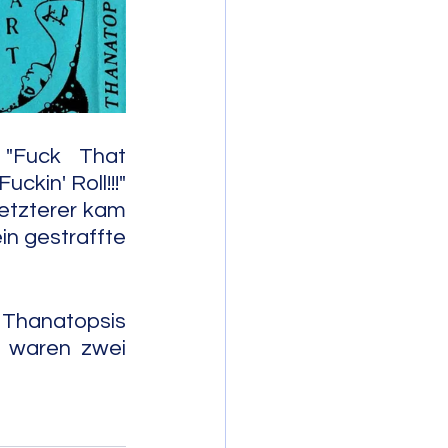
mporary Jazz
"Fuck That 
ckin' Roll!!!" 
letzterer kam 
n gestraffte 
 Thanatopsis 
 waren zwei 
                       