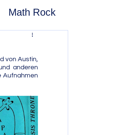
Math Rock
 Rock
ernative Rock
 von Austin, 
und anderen 
le Aufnahmen 
 Pop
Pop
Swing
 Bop
Modal