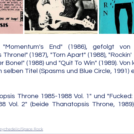
e Jazz
Free Improv
Conte
 "Momentum's End" (1986), gefolgt von 
 Throne!" (1987), "Torn Apart" (1988), "Rockin' Fu
r Bone!" (1988) und "Quit To Win" (1989). Von 
selben Titel (Spasms und Blue Circle, 1991) ei
opsis Throne 1985-1988 Vol. 1" und "Fucked:
8 Vol. 2" (beide Thanatopsis Throne, 1989)
                                                                              
sychedelic/Space Rock