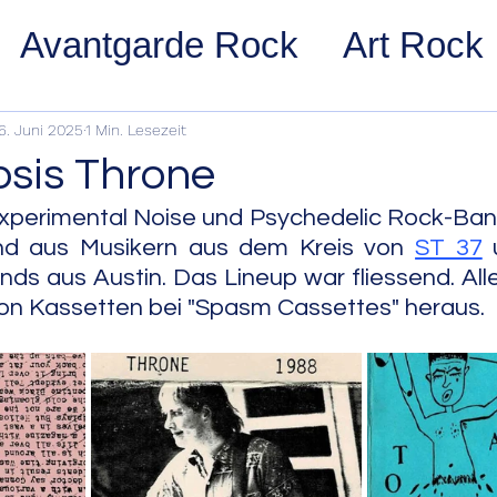
Avantgarde Rock
Art Rock
ost Rock
Noise Rock
Glam
6. Juni 2025
1 Min. Lesezeit
sis Throne
pace Rock
Stoner Rock
Alt
xperimental Noise und Psychedelic Rock-Band
nd aus Musikern aus dem Kreis von 
ST 37
 
ds aus Austin. Das Lineup war fliessend. Al
arage Rock
Indie Rock/Indie
on Kassetten bei "Spasm Cassettes" heraus.
nth Pop
Jazz
Acid Jazz
z
Cool Jazz
Bebop
Hard