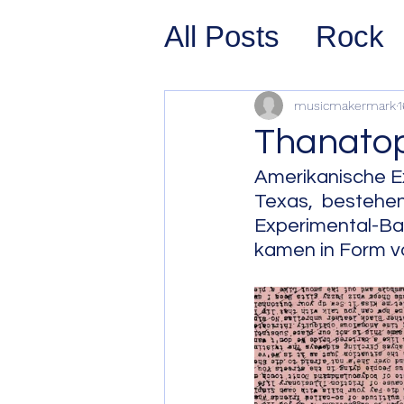
All Posts
Rock
Prog Rock
P
musicmakermark
1
Thanatop
Psychedelic/S
Amerikanische E
Texas, bestehe
Experimental-Ban
Hard Rock
G
kamen in Form v
Avant Pop
Sy
Westcoast Jaz