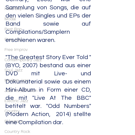
Sammlung von Songs, die auf 
Hard Bop
den vielen Singles und EPs der 
Modal
Band sowie auf 
Post Bop
Compilations/Samplern 
Free Jazz
erschienen waren.
Free Improv
"The Greatest Story Ever Told " 
Contemporary Jazz
(BYO, 2007) bestand aus einer 
Soul Jazz
DVD mit Live- und 
Modern Jazz
Dokumaterial sowie aus einem 
Mini-Album in Form einer CD, 
Jazz Rock/Fusion
die mit "Live At The BBC" 
Electric Jazz
betitelt war. "Odd Numbers" 
Country
(Modern Action,  2014) stellte 
Bluegrass
eine Compilation dar.
Country Rock