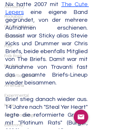
Nix hatte 2007 mit 
The Cute 
Alt.Country
Lepers
 eine eigene Band 
Rockabilly
gegründet, von der mehrere 
Old Time Music
Aufnahmen erschienen. 
Bassist war Sticky alias Stevie 
Rock'n'Roll
Kicks und Drummer war Chris 
Folk
Briefs, beide ebenfalls Mitglied 
Folk Rock
von The Briefs. Damit war mit 
Neofolk
Ausnahme von Travanti fast 
das gesamte Briefs-Lineup 
Singer/Songwriter
wieder beisammen.
Americana
Experimental
Brief stieg danach wieder aus. 
Noise
14 Jahre nach "Steal Yer Heart" 
legte die reformierte Gruppe 
Field Recordings
mit "Platinum Rats" (Burger, 
Electronic