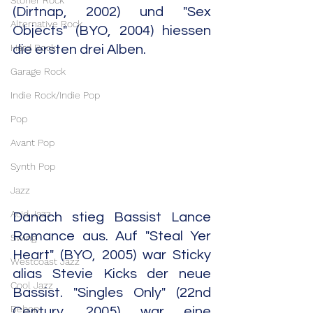
Stoner Rock
(Dirtnap, 2002) und "Sex 
Alternative Rock
Objects" (BYO, 2004) hiessen 
Hard Rock
die ersten drei Alben.
Garage Rock
Indie Rock/Indie Pop
Pop
Avant Pop
Synth Pop
Jazz
Acid Jazz
Danach stieg Bassist Lance 
Romance aus. Auf "Steal Yer 
Swing
Heart" (BYO, 2005) war Sticky 
Westcoast Jazz
alias Stevie Kicks der neue 
Cool Jazz
Bassist. "Singles Only" (22nd 
Bebop
Century, 2005) war eine 