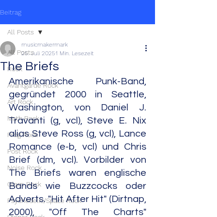
Beitrag
All Posts
musicmakermark
All Posts
25. Juli 2025
1 Min. Lesezeit
The Briefs
Rock
Amerikanische Punk-Band, 
Avantgarde Rock
gegründet 2000 in Seattle, 
Art Rock
Washington, von Daniel J. 
Math Rock
Travanti (g, vcl), Steve E. Nix 
alias Steve Ross (g, vcl), Lance 
Prog Rock
Romance (e-b, vcl) und Chris 
Post Rock
Brief (dm, vcl). Vorbilder von 
Noise Rock
The Briefs waren englische 
Glam Rock
Bands wie Buzzcocks oder 
Adverts. "Hit After Hit" (Dirtnap, 
Psychedelic/Space Rock
2000), "Off The Charts" 