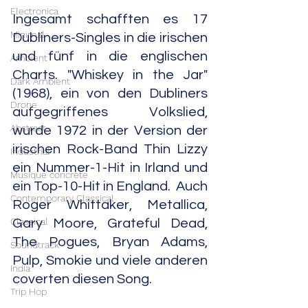
Electronica
Ingesamt schafften es 17 
Minimal
Dubliners-Singles in die irischen 
und fünf in die englischen 
Ambient
Charts. "Whiskey in the Jar" 
Dark Ambient
(1968), ein von den Dubliners 
Drone
aufgegriffenes Volkslied, 
Abstract
wurde 1972 in der Version der 
irischen Rock-Band Thin Lizzy 
Industrial
ein Nummer-1-Hit in Irland und 
Musique concrète
ein Top-10-Hit in England.  Auch 
Contemporary Classical
Roger Whittaker
, 
Metallica
, 
Classical
Gary Moore
, 
Grateful Dead
, 
The 
Pogues
, 
Bryan Adams
, 
Soundtrack
Pulp
, 
Smokie
 und viele anderen 
India
coverten diesen Song.
Trip Hop