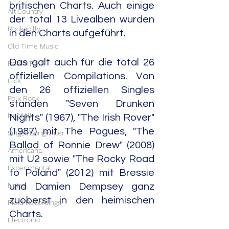
britischen Charts. Auch einige 
Alt.Country
der total 13 Livealben wurden 
Rockabilly
in den Charts aufgeführt.
Old Time Music
Das galt auch für die total 26 
Rock'n'Roll
offiziellen Compilations. Von 
Folk
den 26 offiziellen Singles 
Folk Rock
standen "Seven Drunken 
Neofolk
Nights" (1967), "The Irish Rover" 
(1987) mit The Pogues, "The 
Singer/Songwriter
Ballad of Ronnie Drew" (2008) 
Americana
mit U2 sowie "The Rocky Road 
Experimental
to Poland" (2012) mit Bressie 
Noise
und Damien Dempsey ganz 
zuoberst in den heimischen 
Field Recordings
Charts.
Electronic