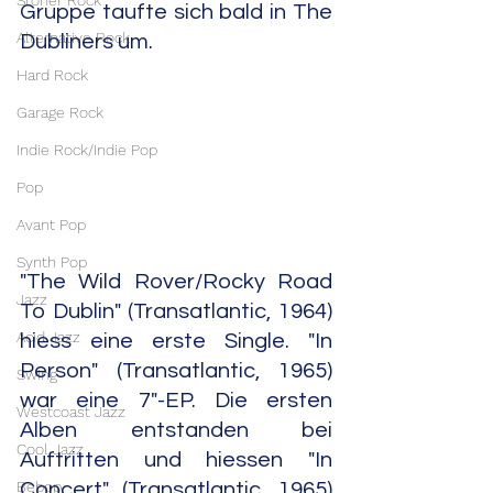
Stoner Rock
Gruppe taufte sich bald in The 
Alternative Rock
Dubliners um.
Hard Rock
Garage Rock
Indie Rock/Indie Pop
Pop
Avant Pop
Synth Pop
"The Wild Rover/Rocky Road 
Jazz
To Dublin" (Transatlantic, 1964) 
Acid Jazz
hiess eine erste Single. "In 
Person" (Transatlantic, 1965) 
Swing
war eine 7"-EP. Die ersten 
Westcoast Jazz
Alben entstanden bei 
Cool Jazz
Auftritten und hiessen "In 
Bebop
Concert" (Transatlantic, 1965) 