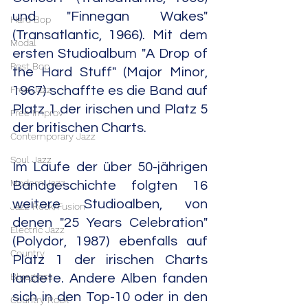
und "Finnegan Wakes" 
Hard Bop
(Transatlantic, 1966). Mit dem 
Modal
ersten Studioalbum "A Drop of 
Post Bop
the Hard Stuff" (Major Minor, 
Free Jazz
1967) schaffte es die Band auf 
Platz 1 der irischen und Platz 5 
Free Improv
der britischen Charts.
Contemporary Jazz
Soul Jazz
Im Laufe der über 50-jährigen 
Modern Jazz
Bandgeschichte folgten 16 
weitere Studioalben, von 
Jazz Rock/Fusion
denen "25 Years Celebration" 
Electric Jazz
(Polydor, 1987) ebenfalls auf 
Country
Platz 1 der irischen Charts 
Bluegrass
landete. Andere Alben fanden 
sich in den Top-10 oder in den 
Country Rock