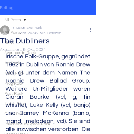
Beitrag
All Posts
musicmakermark
All Posts
27. Sept. 2024
2 Min. Lesezeit
The Dubliners
Rock
Aktualisiert:
9. Okt. 2024
Avantgarde Rock
Irische Folk-Gruppe, gegründet 
Art Rock
1962 in Dublin von Ronnie Drew 
(vcl, g) unter dem Namen The 
Math Rock
Ronnie Drew Ballad Group. 
Prog Rock
Weitere Ur-Mitglieder waren 
Post Rock
Ciarán Bourke (vcl, g, tin 
Noise Rock
whistle), Luke Kelly (vcl, banjo) 
und Barney McKenna (banjo, 
Glam Rock
mand,  melodeon, vcl). Sie sind 
Psychedelic/Space Rock
alle inzwischen verstorben. Die 