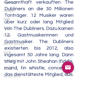
Gesamthaft verkauften The 
Hip Hop
Dubliners an die 30 Millionen 
Gospel
Tonträger. 12 Musiker waren 
R&B
über kurz oder lang Mitglied 
Soul
von The Dubliners. Dazu kamen 
12 Gastmusikerinnen und 
Funk
Gastmusiker. The Dubliners 
Berlin School
existierten bis 2012, also 
Punk
ingesamt 50 Jahre lang. Dann 
Post Punk
stieg mit John Sheahan (fiddle, 
mand, tin whistle, concertina) 
Blues
das dienstälteste Mitglied, aus. 
Blues Rock
Er gehörte seit 1964 zur Band.
Metal
Heavy Metal
Seit 2013 nennt sich die Band 
The Dublin Legends. Ab 2024 
Doom Metal
war Sean Cannon der einzige 